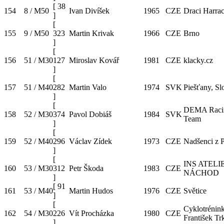
[
38
154
8 / M50
Ivan Divíšek
1965
CZE
Draci Harra
]
[
155
9 / M50
323
Martin Krivak
1966
CZE
Brno
]
[
156
51 / M30
127
Miroslav Kovář
1981
CZE
klacky.cz
]
[
157
51 / M40
282
Martin Valo
1974
SVK
Piešťany, S
]
[
DEMA Raci
158
52 / M30
374
Pavol Dobiáš
1984
SVK
Team
]
[
159
52 / M40
296
Václav Zídek
1973
CZE
Nadšenci z 
]
[
INS ATELI
160
53 / M30
312
Petr Škoda
1983
CZE
NÁCHOD
]
[
91
161
53 / M40
Martin Hudos
1976
CZE
Světice
]
[
Cyklotrénin
162
54 / M30
226
Vít Procházka
1980
CZE
František Tr
]