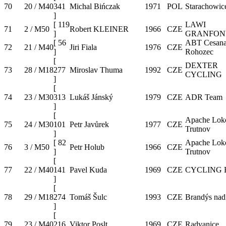
70
20 / M40
341
Michal Bińczak
1971
POL
Starachowic
]
[
119
LAWI
71
2 / M50
Robert KLEINER
1966
CZE
]
GRANFON
[
56
ABT Cesan
72
21 / M40
Jiri Fiala
1976
CZE
]
Rohozec
[
DEXTER
73
28 / M18
277
Miroslav Thuma
1992
CZE
CYCLING
]
[
74
23 / M30
313
Lukáš Jánský
1979
CZE
ADR Team
]
[
Apache Lok
75
24 / M30
101
Petr Javůrek
1977
CZE
Trutnov
]
[
82
Apache Lok
76
3 / M50
Petr Holub
1966
CZE
]
Trutnov
[
77
22 / M40
141
Pavel Kuda
1969
CZE
CYCLING
]
[
78
29 / M18
274
Tomáš Šulc
1993
CZE
Brandýs na
]
[
79
23 / M40
216
Viktor Poslt
1969
CZE
Radvanice