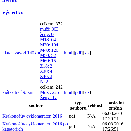
archiv
výsledky
celkem: 372
muži
: 363
ženy
: 9
M18
: 64
M30
: 104
M40
: 126
hlavní závod 140km
[
html
]
[
pdf
]
[
xls
]
M50
: 52
M60
: 15
Z18
: 2
Z30
: 4
Z40
: 3
N
: 2
celkem: 242
krátká trať 93km
Muži
: 225
[
html
]
[
pdf
]
[
xls
]
Ženy
: 17
typ
poslední
soubor
velikost
souboru
změna
06.08.2016
Krakonošův cyklomaraton 2016
pdf
N/A
17:26:51
Krakonošův cyklomaraton 2016 po
06.08.2016
pdf
N/A
kategoriích
17:26:51