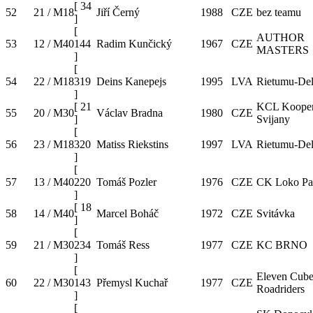
[
34
52
21 / M18
Jiří Černý
1988
CZE
bez teamu
]
[
AUTHOR
53
12 / M40
144
Radim Kunčický
1967
CZE
MASTERS
]
[
54
22 / M18
319
Deins Kanepejs
1995
LVA
Rietumu-Del
]
[
21
KCL Kooper
55
20 / M30
Václav Bradna
1980
CZE
]
Svijany
[
56
23 / M18
320
Matiss Riekstins
1997
LVA
Rietumu-Del
]
[
57
13 / M40
220
Tomáš Pozler
1976
CZE
CK Loko Pa
]
[
18
58
14 / M40
Marcel Boháč
1972
CZE
Svitávka
]
[
59
21 / M30
234
Tomáš Ress
1977
CZE
KC BRNO
]
[
Eleven Cub
60
22 / M30
143
Přemysl Kuchař
1977
CZE
Roadriders
]
[