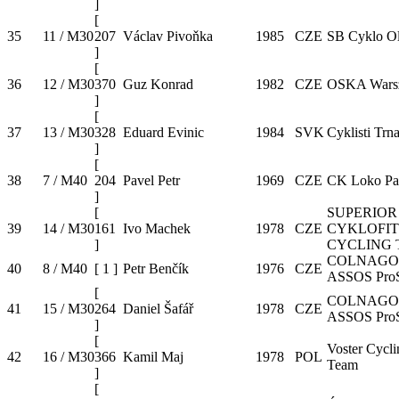
]
[
35
11 / M30
207
Václav Pivoňka
1985
CZE
SB Cyklo O
]
[
36
12 / M30
370
Guz Konrad
1982
CZE
OSKA Wars
]
[
37
13 / M30
328
Eduard Evinic
1984
SVK
Cyklisti Trn
]
[
38
7 / M40
204
Pavel Petr
1969
CZE
CK Loko Pa
]
[
SUPERIOR
39
14 / M30
161
Ivo Machek
1978
CZE
CYKLOFIT
]
CYCLING
COLNAGO
40
8 / M40
[
1
]
Petr Benčík
1976
CZE
ASSOS Pro
[
COLNAGO
41
15 / M30
264
Daniel Šafář
1978
CZE
ASSOS Pro
]
[
Voster Cycli
42
16 / M30
366
Kamil Maj
1978
POL
Team
]
[