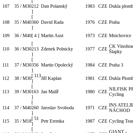
[
107
35 / M30
212
Dan Polanský
1983
CZE
Dukla plomb
]
[
108
35 / M40
360
David Rada
1976
CZE
Praha
]
109
36 / M40
[
4
]
Martin Aust
1973
CZE
Mnichovice
[
CK Vinohra
110
36 / M30
213
Zdenek Polnicky
1977
CZE
Šlapky
]
[
111
37 / M30
356
Martin Opolecký
1984
CZE
Praha 3
]
[
113
112
38 / M30
Jiří Kaplan
1981
CZE
Dukla Plomb
]
[
NILFISK P
113
39 / M30
163
Jan Malíř
1980
CZE
Cycling
]
[
INS ATELI
114
37 / M40
260
Jaroslav Svoboda
1971
CZE
NÁCHOD
]
[
51
115
35 / M18
Petr Eremka
1987
CZE
Cycling Tea
]
[
GIANT -