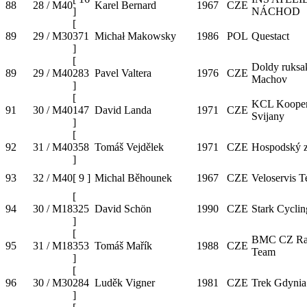
88
28 / M40
Karel Bernard
1967
CZE
]
NÁCHOD
[
89
29 / M30
371
Michał Makowsky
1986
POL
Questact
]
[
Doldy ruksa
89
29 / M40
283
Pavel Valtera
1976
CZE
Machov
]
[
KCL Kooper
91
30 / M40
147
David Landa
1971
CZE
Svijany
]
[
92
31 / M40
358
Tomáš Vejdělek
1971
CZE
Hospodský z
]
93
32 / M40
[
9
]
Michal Běhounek
1967
CZE
Veloservis 
[
94
30 / M18
325
David Schön
1990
CZE
Stark Cycli
]
[
BMC CZ Ra
95
31 / M18
353
Tomáš Mařík
1988
CZE
Team
]
[
96
30 / M30
284
Luděk Vigner
1981
CZE
Trek Gdynia
]