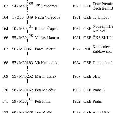
[
95
Erste Premie
163
54 / M40
Jiří Chudomel
1975
CZE
]
Čech team 
[
164
1 / Z30
349
Naďa Voráčová
1981
CZE
TJ Uničov
]
[
31
NoTeam Hra
164
10 / M50
Roman Čapek
1962
CZE
]
Králové
[
70
166
55 / M30
Václav Haman
1981
CZE
ČKS SKI Jil
]
[
Kamieniec
167
56 / M30
361
Paweł Bierut
1977
POL
Ząbkowicki
]
[
168
57 / M30
183
Vít Nedopílek
1984
CZE
Dukla plomb
]
[
169
55 / M40
252
Martin Stárek
1967
CZE
SBC
]
[
170
58 / M30
162
Petr Maleček
1985
CZE
Praha 8
]
[
61
171
59 / M30
Petr Friml
1982
CZE
Praha
]
[
172
60 / M30
338
Tomáš Bič
1978
CZE
Auto I.S.R.