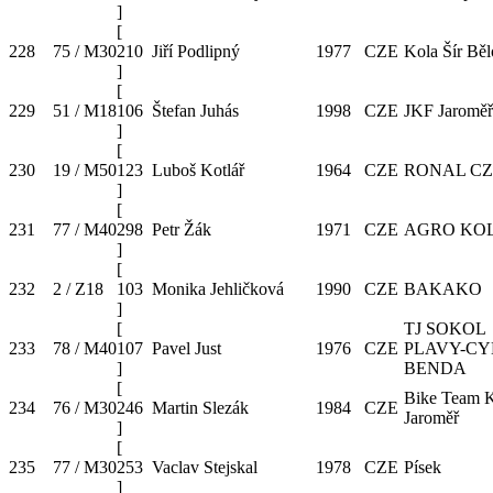
]
[
228
75 / M30
210
Jiří Podlipný
1977
CZE
Kola Šír Bě
]
[
229
51 / M18
106
Štefan Juhás
1998
CZE
JKF Jaroměř
]
[
230
19 / M50
123
Luboš Kotlář
1964
CZE
RONAL CZ
]
[
231
77 / M40
298
Petr Žák
1971
CZE
AGRO KO
]
[
232
2 / Z18
103
Monika Jehličková
1990
CZE
BAKAKO
]
[
TJ SOKOL
233
78 / M40
107
Pavel Just
1976
CZE
PLAVY-C
]
BENDA
[
Bike Team 
234
76 / M30
246
Martin Slezák
1984
CZE
Jaroměř
]
[
235
77 / M30
253
Vaclav Stejskal
1978
CZE
Písek
]