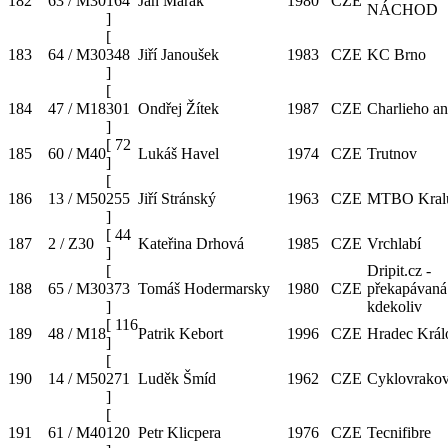
182
63 / M30
164
Jan Marák
1980
CZE
NÁCHOD
]
[
183
64 / M30
348
Jiří Janoušek
1983
CZE
KC Brno
]
[
184
47 / M18
301
Ondřej Žítek
1987
CZE
Charlieho an
]
[
72
185
60 / M40
Lukáš Havel
1974
CZE
Trutnov
]
[
186
13 / M50
255
Jiří Stránský
1963
CZE
MTBO Kral
]
[
44
187
2 / Z30
Kateřina Drhová
1985
CZE
Vrchlabí
]
[
Dripit.cz -
188
65 / M30
373
Tomáš Hodermarsky
1980
CZE
překapávaná
]
kdekoliv
[
116
189
48 / M18
Patrik Kebort
1996
CZE
Hradec Král
]
[
190
14 / M50
271
Luděk Šmíd
1962
CZE
Cyklovrakov
]
[
191
61 / M40
120
Petr Klicpera
1976
CZE
Tecnifibre