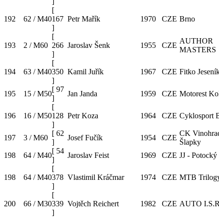
]
[
192
62 / M40
167
Petr Mařík
1970
CZE
Brno
]
[
AUTHOR
193
2 / M60
266
Jaroslav Šenk
1955
CZE
MASTERS
]
[
194
63 / M40
350
Kamil Juřík
1967
CZE
Fitko Jesení
]
[
97
195
15 / M50
Jan Janda
1959
CZE
Motorest Ko
]
[
196
16 / M50
128
Petr Koza
1964
CZE
Cyklosport 
]
[
62
CK Vinohra
197
3 / M60
Josef Fučík
1954
CZE
]
Šlapky
[
54
198
64 / M40
Jaroslav Feist
1969
CZE
JJ - Potocký
]
[
198
64 / M40
378
Vlastimil Kráčmar
1974
CZE
MTB Trilog
]
[
200
66 / M30
339
Vojtěch Reichert
1982
CZE
AUTO I.S.R
]