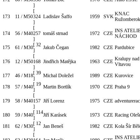
]
[
KNAC
173
11 / M50
324
Ladislav Šaffo
1959
SVK
Ružombero
]
[
INS ATELI
174
56 / M40
257
tomáš strnad
1972
CZE
NÁCHOD
]
[
32
175
61 / M30
Jakub Čegan
1982
CZE
Pardubice
]
[
Kralupy nad
176
12 / M50
168
Jindřich Matějka
1963
CZE
Vltavou
]
[
39
177
46 / M18
Michal Doležel
1989
CZE
Kurovice
]
[
19
178
57 / M40
Martin Bortlík
1970
CZE
Praha 9
]
[
179
58 / M40
157
Jiří Lorenz
1975
CZE
adventurerac
]
[
114
180
59 / M40
Jiří Karásek
1973
CZE
Racing Oleš
]
[
12
181
62 / M30
Jan Beneš
1982
CZE
Kola Šír Bě
]
[
INS ATELI