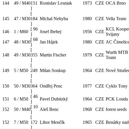
144
49 / M40
151
Rostislav Lesniak
1973
CZE
OCA Brno
]
[
145
47 / M30
184
Michal Nehyba
1980
CZE
Vella Team
]
[
96
KCL Kooper
146
1 / M60
Josef Ibehej
1956
CZE
]
Svijany
[
68
147
48 / M30
Jan Hájek
1980
CZE
AC Čimelic
]
[
Wurth MTB 
148
49 / M30
355
Martin Fischer
1979
CZE
Team
]
[
149
5 / M50
249
Milan Soukup
1964
CZE
Nové Straše
]
[
150
50 / M30
364
Ondřej Penc
1977
CZE
Cyklo Tony
]
[
46
151
6 / M50
Pavel Dubitzký
1964
CZE
PCK Louda
]
[
10
152
50 / M40
Aleš Benc
1968
CZE
forest seeds
]
[
152
7 / M50
172
Libor Menčík
1965
CZE
Benátky nad
]