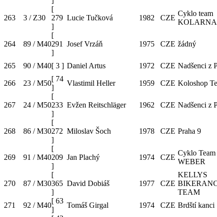
]
[
Cyklo team
263
3 / Z30
279
Lucie Tučková
1982
CZE
KOLARNA
]
[
264
89 / M40
291
Josef Vrzáň
1975
CZE
žádný
]
265
90 / M40
[
3
]
Daniel Artus
1972
CZE
Nadšenci z 
[
74
266
23 / M50
Vlastimil Heller
1959
CZE
Koloshop T
]
[
267
24 / M50
233
Evžen Reitschläger
1962
CZE
Nadšenci z 
]
[
268
86 / M30
272
Miloslav Šoch
1978
CZE
Praha 9
]
[
Cyklo Team
269
91 / M40
209
Jan Plachý
1974
CZE
WEBER
]
[
KELLYS
270
87 / M30
365
David Dobiáš
1977
CZE
BIKERAN
]
TEAM
[
63
271
92 / M40
Tomáš Girgal
1974
CZE
Brdští kanci
]