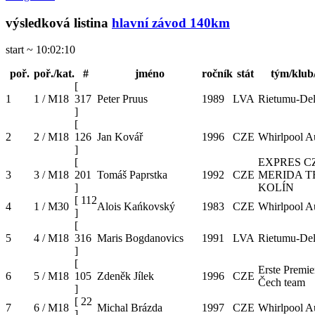
výsledková listina
hlavní závod 140km
start ~ 10:02:10
poř.
poř./kat.
#
jméno
ročník
stát
tým/klub
[
1
1 / M18
317
Peter Pruus
1989
LVA
Rietumu-Del
]
[
2
2 / M18
126
Jan Kovář
1996
CZE
Whirlpool A
]
[
EXPRES CZ
3
3 / M18
201
Tomáš Paprstka
1992
CZE
MERIDA 
]
KOLÍN
[
112
4
1 / M30
Alois Kańkovský
1983
CZE
Whirlpool A
]
[
5
4 / M18
316
Maris Bogdanovics
1991
LVA
Rietumu-Del
]
[
Erste Premie
6
5 / M18
105
Zdeněk Jílek
1996
CZE
Čech team
]
[
22
7
6 / M18
Michal Brázda
1997
CZE
Whirlpool A
]