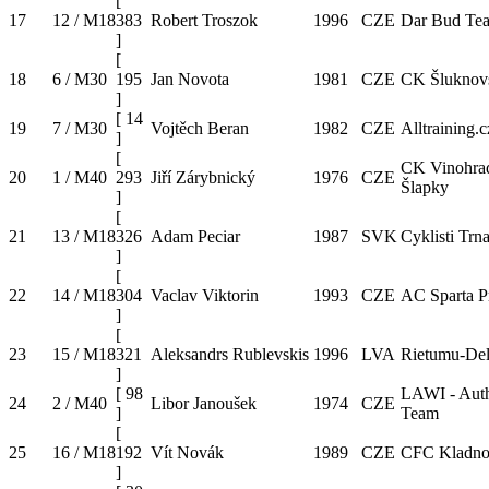
[
17
12 / M18
383
Robert Troszok
1996
CZE
Dar Bud Te
]
[
18
6 / M30
195
Jan Novota
1981
CZE
CK Šluknov
]
[
14
19
7 / M30
Vojtěch Beran
1982
CZE
Alltraining.c
]
[
CK Vinohra
20
1 / M40
293
Jiří Zárybnický
1976
CZE
Šlapky
]
[
21
13 / M18
326
Adam Peciar
1987
SVK
Cyklisti Trn
]
[
22
14 / M18
304
Vaclav Viktorin
1993
CZE
AC Sparta P
]
[
23
15 / M18
321
Aleksandrs Rublevskis
1996
LVA
Rietumu-Del
]
[
98
LAWI - Aut
24
2 / M40
Libor Janoušek
1974
CZE
]
Team
[
25
16 / M18
192
Vít Novák
1989
CZE
CFC Kladn
]