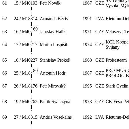
SK Donocyk
61
15 / M40
193
Petr Novák
1967
CZE
Vysoké Mýt
]
[
62
24 / M18
314
Armands Becis
1991
LVA
Rietumu-Del
]
[
69
63
16 / M40
Jaroslav Halík
1971
CZE
VeloservisT
]
[
KCL Kooper
64
17 / M40
217
Martin Pospíšil
1974
CZE
Svijany
]
[
65
18 / M40
227
Stanislav Prokeš
1968
CZE
Prokesteam
]
[
80
PRO MUSI
66
25 / M18
Antonín Hodr
1987
CZE
]
PROLOG B
[
67
26 / M18
176
Petr Mirovský
1995
CZE
Stark Cycli
]
[
68
19 / M40
262
Patrik Swaczyna
1973
CZE
CK Feso Pet
]
[
69
27 / M18
315
Andris Vosekalns
1992
LVA
Rietumu-Del
]
[