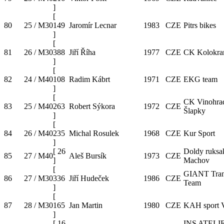
]
[
80
25 / M30
149
Jaromír Lecnar
1983
CZE
Pitrs bikes
]
[
81
26 / M30
388
Jiří Říha
1977
CZE
CK Kolokr
]
[
82
24 / M40
108
Radim Kábrt
1971
CZE
EKG team
]
[
CK Vinohra
83
25 / M40
263
Robert Sýkora
1972
CZE
Šlapky
]
[
84
26 / M40
235
Michal Rosulek
1968
CZE
Kur Sport
]
[
26
Doldy ruksa
85
27 / M40
Aleš Bursík
1973
CZE
]
Machov
[
GIANT Tran
86
27 / M30
336
Jiří Hudeček
1986
CZE
Team
]
[
87
28 / M30
165
Jan Martin
1980
CZE
KAH sport V
]
[
16
INS ATELI