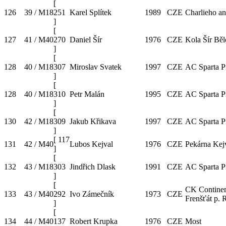
[
126
39 / M18
251
Karel Splítek
1989
CZE
Charlieho an
]
[
127
41 / M40
270
Daniel Šír
1976
CZE
Kola Šír Bě
]
[
128
40 / M18
307
Miroslav Svatek
1997
CZE
AC Sparta P
]
[
128
40 / M18
310
Petr Malán
1995
CZE
AC Sparta P
]
[
130
42 / M18
309
Jakub Křikava
1997
CZE
AC Sparta P
]
[
117
131
42 / M40
Lubos Kejval
1976
CZE
Pekárna Kej
]
[
132
43 / M18
303
Jindřich Dlask
1991
CZE
AC Sparta P
]
[
CK Continen
133
43 / M40
292
Ivo Zámečník
1973
CZE
Frenšťát p. 
]
[
134
44 / M40
137
Robert Krupka
1976
CZE
Most