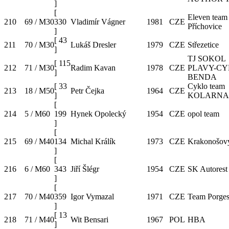
]
[
Eleven team
210
69 / M30
330
Vladimír Vágner
1981
CZE
Příchovice
]
[
43
211
70 / M30
Lukáš Dresler
1979
CZE
Střezetice
]
TJ SOKOL
[
115
212
71 / M30
Radim Kavan
1978
CZE
PLAVY-C
]
BENDA
[
33
Cyklo team
213
18 / M50
Petr Čejka
1964
CZE
]
KOLARNA
[
214
5 / M60
199
Hynek Opolecký
1954
CZE
opol team
]
[
215
69 / M40
134
Michal Králík
1973
CZE
Krakonošovy
]
[
216
6 / M60
343
Jiří Šlégr
1954
CZE
SK Autorest
]
[
217
70 / M40
359
Igor Vymazal
1971
CZE
Team Porges
]
[
13
218
71 / M40
Wit Bensari
1967
POL
HBA
]