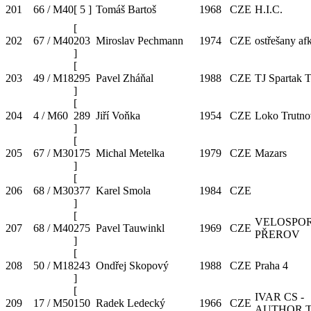
201
66 / M40
[
5
]
Tomáš Bartoš
1968
CZE
H.I.C.
[
202
67 / M40
203
Miroslav Pechmann
1974
CZE
ostřešany af
]
[
203
49 / M18
295
Pavel Zháňal
1988
CZE
TJ Spartak T
]
[
204
4 / M60
289
Jiří Voňka
1954
CZE
Loko Trutno
]
[
205
67 / M30
175
Michal Metelka
1979
CZE
Mazars
]
[
206
68 / M30
377
Karel Smola
1984
CZE
]
[
VELOSPO
207
68 / M40
275
Pavel Tauwinkl
1969
CZE
PŘEROV
]
[
208
50 / M18
243
Ondřej Skopový
1988
CZE
Praha 4
]
[
IVAR CS -
209
17 / M50
150
Radek Ledecký
1966
CZE
AUTHOR 