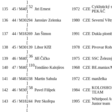
]
[
52
Cyklistický 
135
45 / M40
Jiri Ernest
1972
CZE
]
PEKÁČ
[
136
44 / M30
294
Jaroslav Zelenka
1980
CZE
Severní Vět
]
[
137
44 / M18
269
Jan Šimon
1991
CZE
Dukla plomb
]
[
138
45 / M30
139
Libor Kříž
1978
CZE
Pivovar Roh
]
[
36
139
46 / M40
Jiří Čičko
1975
CZE
SSC Železn
]
[
110
140
47 / M40
Tondáno Kalojíros
1968
CZE
BE.maniax/
]
[
141
48 / M40
238
Martin Sahula
1972
CZE
manželka
]
[
58
KOLOSHO
142
46 / M30
Pavel Filípek
1984
CZE
]
TEAM
[
Whirlpool A
143
45 / M18
244
Petr Skořepa
1995
CZE
Junior team
]
[