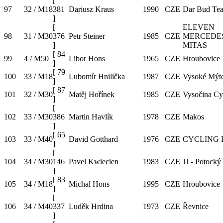
[
97
32 / M18
381
Dariusz Kraus
1990
CZE
Dar Bud Te
]
[
ELEVEN
98
31 / M30
376
Petr Steiner
1985
CZE
MERCEDE
]
MITAS
[
84
99
4 / M50
Libor Hons
1965
CZE
Hroubovice
]
[
79
100
33 / M18
Lubomír Hnilička
1987
CZE
Vysoké Mýt
]
[
87
101
32 / M30
Matěj Hořínek
1985
CZE
Vysočina Cy
]
[
102
33 / M30
386
Martin Havlík
1978
CZE
Makos
]
[
65
103
33 / M40
David Gotthard
1976
CZE
CYCLING
]
[
104
34 / M30
146
Pavel Kwiecien
1983
CZE
JJ - Potocký
]
[
83
105
34 / M18
Michal Hons
1995
CZE
Hroubovice
]
[
106
34 / M40
337
Luděk Hrdina
1973
CZE
Řevnice
]