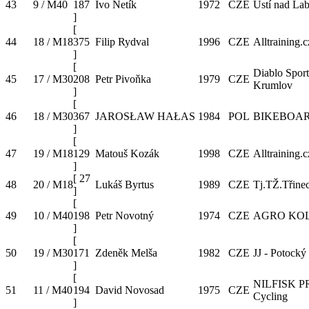
43
9 / M40
187
Ivo Netík
1972
CZE
Ústí nad La
]
[
44
18 / M18
375
Filip Rydval
1996
CZE
Alltraining.c
]
[
Diablo Spor
45
17 / M30
208
Petr Pivoňka
1979
CZE
Krumlov
]
[
46
18 / M30
367
JAROSŁAW HAŁAS
1984
POL
BIKEBOA
]
[
47
19 / M18
129
Matouš Kozák
1998
CZE
Alltraining.c
]
[
27
48
20 / M18
Lukáš Byrtus
1989
CZE
Tj.TŽ.Třine
]
[
49
10 / M40
198
Petr Novotný
1974
CZE
AGRO KO
]
[
50
19 / M30
171
Zdeněk Melša
1982
CZE
JJ - Potocký
]
[
NILFISK P
51
11 / M40
194
David Novosad
1975
CZE
Cycling
]