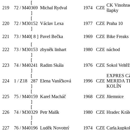
[
CK Vinohra
219
72 / M40
369
Michal Rydval
1974
CZE
šlapky
]
[
220
72 / M30
152
Václav Lexa
1977
CZE
Praha 10
]
221
73 / M40
[
8
]
Pavel Bečka
1969
CZE
Bike Freaks
[
222
73 / M30
153
zbyněk linhart
1980
CZE
náchod
]
[
223
74 / M40
241
Radim Skála
1976
CZE
Sokol Veltěž
]
[
EXPRES CZ
224
1 / Z18
287
Elena Vaníčková
1996
CZE
MERIDA 
]
KOLÍN
[
225
75 / M40
159
Karel Macháč
1968
CZE
Jilemnice
]
[
226
74 / M30
329
Petr Malík
1980
CZE
Hradec Král
]
[
227
76 / M40
196
Luděk Novotný
1974
CZE
Carla.kupkol