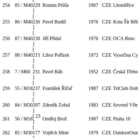
254
85 / M40
229
Roman Průša
1967
CZE
Litoměřice
]
[
255
86 / M40
236
Pavel Rudiš
1976
CZE
Kola Šír Bě
]
[
256
87 / M40
230
Jiří Přidal
1976
CZE
OCA Brno
]
[
257
88 / M40
215
Libor Pořízek
1972
CZE
Vysočina Cy
]
[
258
7 / M60
231
Pavel Ráb
1952
CZE
Česká Třeb
]
[
259
55 / M18
237
František Říčař
1987
CZE
TriClub Dob
]
[
260
84 / M30
297
Zdeněk Zobal
1983
CZE
Severní Vět
]
[
23
261
56 / M18
Ondřej Brož
1987
CZE
Praha 10
]
[
262
85 / M30
177
Vojtěch Mistr
1979
CZE
OutdoorOuts