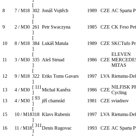
[
8
7 / M18
302
Jonáš Vojtěch
1989
CZE
AC Sparta P
]
[
9
2 / M30
261
Petr Swaczyna
1985
CZE
CK Feso Pet
]
[
10
8 / M18
384
Lukáš Matula
1989
CZE
SKCTufo Pro
]
[
ELEVEN
11
3 / M30
335
Aleš Strnad
1986
CZE
MERCEDE
]
MITAS
[
12
9 / M18
322
Eriks Toms Gavars
1997
LVA
Rietumu-Del
]
[
111
NILFISK P
13
4 / M30
Michal Kaněra
1986
CZE
]
Cycling
[
93
13
4 / M30
jiří chamrád
1981
CZE
sviadnov
]
[
15
10 / M18
318
Klavs Rubenis
1997
LVA
Rietumu-Del
]
[
311
16
11 / M18
Denis Rugovac
1993
CZE
AC Sparta P
]