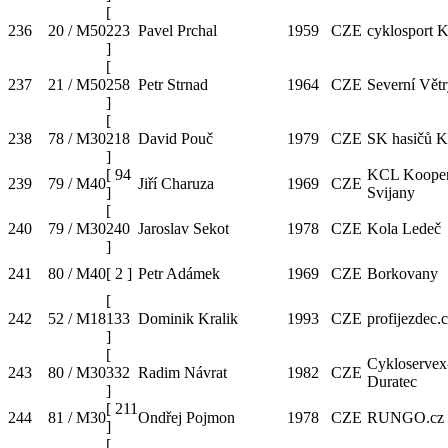
[
236
20 / M50
223
Pavel Prchal
1959
CZE
cyklosport 
]
[
237
21 / M50
258
Petr Strnad
1964
CZE
Severní Vět
]
[
238
78 / M30
218
David Pouč
1979
CZE
SK hasičů 
]
[
94
KCL Kooper
239
79 / M40
Jiří Charuza
1969
CZE
]
Svijany
[
240
79 / M30
240
Jaroslav Sekot
1978
CZE
Kola Ledeč
]
241
80 / M40
[
2
]
Petr Adámek
1969
CZE
Borkovany
[
242
52 / M18
133
Dominik Kralik
1993
CZE
profijezdec.
]
[
Cykloservex
243
80 / M30
332
Radim Návrat
1982
CZE
Duratec
]
[
211
244
81 / M30
Ondřej Pojmon
1978
CZE
RUNGO.cz
]
[