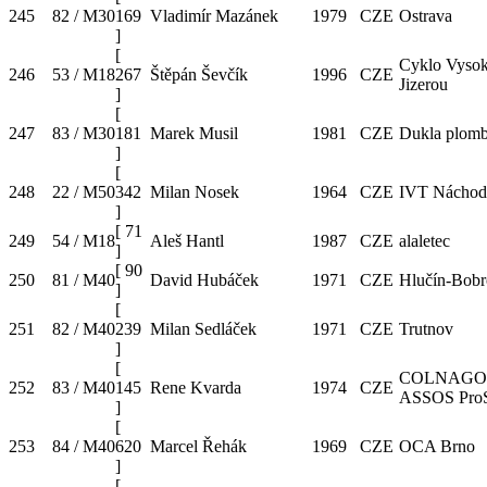
245
82 / M30
169
Vladimír Mazánek
1979
CZE
Ostrava
]
[
Cyklo Vysok
246
53 / M18
267
Štěpán Ševčík
1996
CZE
Jizerou
]
[
247
83 / M30
181
Marek Musil
1981
CZE
Dukla plomb
]
[
248
22 / M50
342
Milan Nosek
1964
CZE
IVT Náchod
]
[
71
249
54 / M18
Aleš Hantl
1987
CZE
alaletec
]
[
90
250
81 / M40
David Hubáček
1971
CZE
Hlučín-Bobr
]
[
251
82 / M40
239
Milan Sedláček
1971
CZE
Trutnov
]
[
COLNAGO
252
83 / M40
145
Rene Kvarda
1974
CZE
ASSOS Pro
]
[
253
84 / M40
620
Marcel Řehák
1969
CZE
OCA Brno
]
[