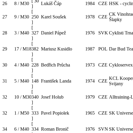
[
30
26
8 / M30
Lukáš Čáp
1984
CZE
HSK - cycli
]
[
CK Vinohra
27
9 / M30
250
Karel Soušek
1978
CZE
Šlapky
]
[
28
3 / M40
327
Daniel Pápež
1976
SVK
Cyklisti Trn
]
[
29
17 / M18
382
Mariusz Kusidlo
1987
POL
Dar Bud Te
]
[
30
4 / M40
228
Bedřich Průcha
1973
CZE
Cykloservex
]
[
KCL Kooper
31
5 / M40
148
František Landa
1974
CZE
Svijany
]
[
32
10 / M30
340
Josef Holub
1979
CZE
Alltraining-
]
[
32
1 / M50
333
Pavel Popiolek
1965
CZE
SK Univers
]
[
34
6 / M40
334
Roman Bronič
1976
SVN
SK Univers