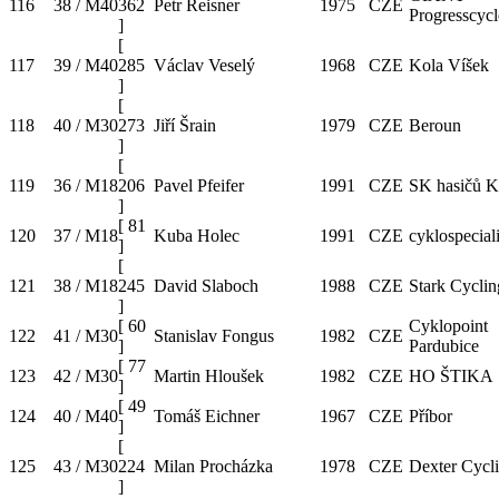
116
38 / M40
362
Petr Reisner
1975
CZE
Progresscycl
]
[
117
39 / M40
285
Václav Veselý
1968
CZE
Kola Víšek
]
[
118
40 / M30
273
Jiří Šrain
1979
CZE
Beroun
]
[
119
36 / M18
206
Pavel Pfeifer
1991
CZE
SK hasičů 
]
[
81
120
37 / M18
Kuba Holec
1991
CZE
cyklospeciali
]
[
121
38 / M18
245
David Slaboch
1988
CZE
Stark Cycli
]
[
60
Cyklopoint
122
41 / M30
Stanislav Fongus
1982
CZE
]
Pardubice
[
77
123
42 / M30
Martin Hloušek
1982
CZE
HO ŠTIKA
]
[
49
124
40 / M40
Tomáš Eichner
1967
CZE
Příbor
]
[
125
43 / M30
224
Milan Procházka
1978
CZE
Dexter Cycl
]