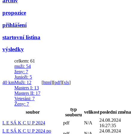
archiv
propozice
přihlášení
startovní listina
výsledky
celkem: 61
muži
: 54
ženy
: 7
Junioři
: 5
40 km
Muži
: 12
[
html
]
[
pdf
]
[
xls
]
Masters I
: 13
Masters II
: 17
Veteráni
: 7
Ženy
: 7
typ
soubor
velikost
poslední změna
souboru
24.08.2024
L E SÁ K C U P 2024
pdf
N/A
16:27:35
L E SÁ K C U P 2024 po
24.08.2024
pdf
N/A