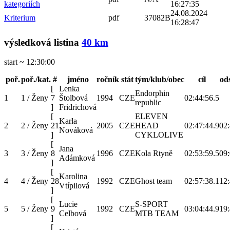
kategoriích
16:27:35
24.08.2024
Kriterium
pdf
37082B
16:28:47
výsledková listina
40 km
start ~ 12:30:00
poř.
poř./kat.
#
jméno
ročník
stát
tým/klub/obec
cíl
od
[
Lenka
Endorphin
1
1 / Ženy
7
Štolbová
1994
CZE
02:44:56.5
republic
]
Fridrichová
[
ELEVEN
Karla
2
2 / Ženy
21
2005
CZE
HEAD
02:47:44.9
02:
Nováková
]
CYKLOLIVE
[
Jana
3
3 / Ženy
8
1996
CZE
Kola Rtyně
02:53:59.5
09:
Adámková
]
[
Karolina
4
4 / Ženy
28
1992
CZE
Ghost team
02:57:38.1
12:
Vtípilová
]
[
Lucie
S-SPORT
5
5 / Ženy
9
1992
CZE
03:04:44.9
19:
Celbová
MTB TEAM
]
[