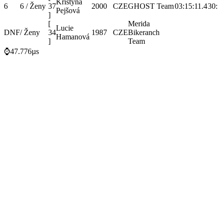
Kristýna
6
6 / Ženy
37
2000
CZE
GHOST Team
03:15:11.4
30:
Pejšová
]
[
Merida
Lucie
DNF
/ Ženy
34
1987
CZE
Bikeranch
Hamanová
]
Team
⌚47.776µs