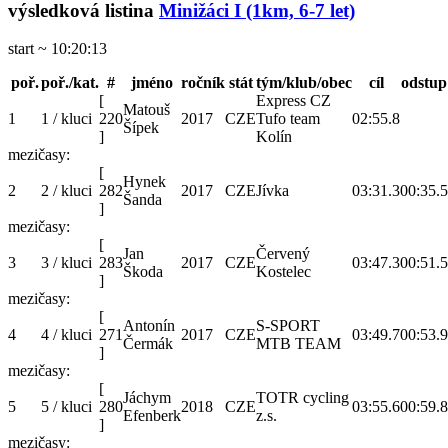
výsledková listina
Minižáci I (1km, 6-7 let)
start ~ 10:20:13
poř.
poř./kat.
#
jméno
ročník
stát
tým/klub/obec
cíl
odstup
[
Express CZ
Matouš
1
1 / kluci
220
2017
CZE
Tufo team
02:55.8
Šípek
]
Kolín
mezičasy:
[
Hynek
2
2 / kluci
282
2017
CZE
Jívka
03:31.3
00:35.5
Šanda
]
mezičasy:
[
Jan
Červený
3
3 / kluci
283
2017
CZE
03:47.3
00:51.5
Škoda
Kostelec
]
mezičasy:
[
Antonín
S-SPORT
4
4 / kluci
271
2017
CZE
03:49.7
00:53.9
Čermák
MTB TEAM
]
mezičasy:
[
Jáchym
TOTR cycling
5
5 / kluci
280
2018
CZE
03:55.6
00:59.8
Efenberk
z.s.
]
mezičasy: