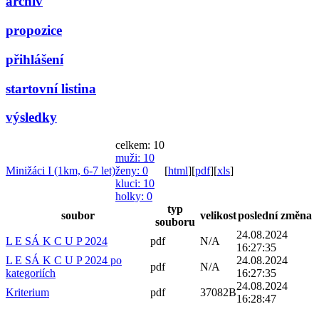
archiv
propozice
přihlášení
startovní listina
výsledky
celkem: 10
muži
: 10
Minižáci I (1km, 6-7 let)
ženy
: 0
[
html
]
[
pdf
]
[
xls
]
kluci
: 10
holky
: 0
typ
soubor
velikost
poslední změna
souboru
24.08.2024
L E SÁ K C U P 2024
pdf
N/A
16:27:35
L E SÁ K C U P 2024 po
24.08.2024
pdf
N/A
kategoriích
16:27:35
24.08.2024
Kriterium
pdf
37082B
16:28:47