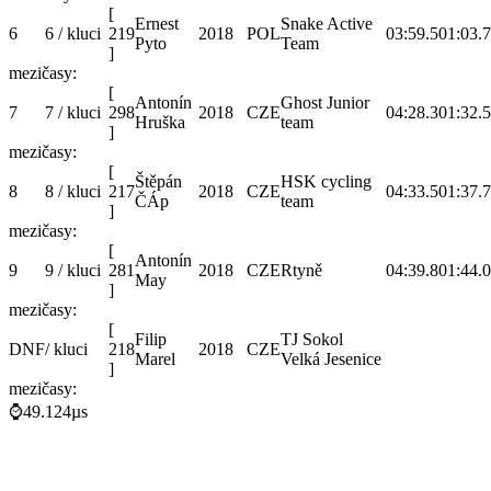
[
Ernest
Snake Active
6
6 / kluci
219
2018
POL
03:59.5
01:03.7
Pyto
Team
]
mezičasy:
[
Antonín
Ghost Junior
7
7 / kluci
298
2018
CZE
04:28.3
01:32.5
Hruška
team
]
mezičasy:
[
Štěpán
HSK cycling
8
8 / kluci
217
2018
CZE
04:33.5
01:37.7
ČÁp
team
]
mezičasy:
[
Antonín
9
9 / kluci
281
2018
CZE
Rtyně
04:39.8
01:44.0
May
]
mezičasy:
[
Filip
TJ Sokol
DNF
/ kluci
218
2018
CZE
Marel
Velká Jesenice
]
mezičasy:
⌚49.124µs