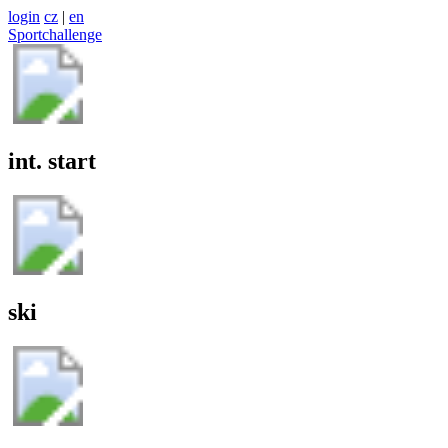
login
cz
|
en
Sportchallenge
int. start
ski