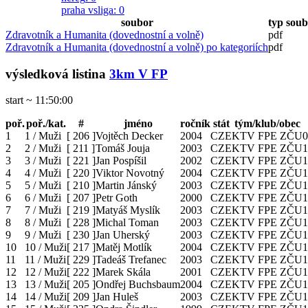
praha vsliga
: 0
soubor
typ sou
Zdravotník a Humanita (dovednostní a volně)
pdf
Zdravotník a Humanita (dovednostní a volně) po kategoriích
pdf
výsledková listina
3km V FP
start ~ 11:50:00
poř.
poř./kat.
#
jméno
ročník
stát
tým/klub/obec
1
1 / Muži
[
206
]
Vojtěch Decker
2004
CZE
KTV FPE ZČU
0
2
2 / Muži
[
211
]
Tomáš Jouja
2003
CZE
KTV FPE ZČU
1
3
3 / Muži
[
221
]
Jan Pospíšil
2002
CZE
KTV FPE ZČU
1
4
4 / Muži
[
220
]
Viktor Novotný
2004
CZE
KTV FPE ZČU
1
5
5 / Muži
[
210
]
Martin Jánský
2003
CZE
KTV FPE ZČU
1
6
6 / Muži
[
207
]
Petr Goth
2000
CZE
KTV FPE ZČU
1
7
7 / Muži
[
219
]
Matyáš Myslík
2003
CZE
KTV FPE ZČU
1
8
8 / Muži
[
228
]
Michal Toman
2003
CZE
KTV FPE ZČU
1
9
9 / Muži
[
230
]
Jan Uherský
2003
CZE
KTV FPE ZČU
1
10
10 / Muži
[
217
]
Matěj Motlík
2004
CZE
KTV FPE ZČU
1
11
11 / Muži
[
229
]
Tadeáš Trefanec
2003
CZE
KTV FPE ZČU
1
12
12 / Muži
[
222
]
Marek Skála
2001
CZE
KTV FPE ZČU
1
13
13 / Muži
[
205
]
Ondřej Buchsbaum
2004
CZE
KTV FPE ZČU
1
14
14 / Muži
[
209
]
Jan Huleš
2003
CZE
KTV FPE ZČU
1