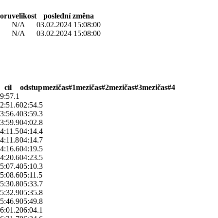
boru
velikost
poslední změna
N/A
03.02.2024 15:08:00
N/A
03.02.2024 15:08:00
cíl
odstup
mezičas#1
mezičas#2
mezičas#3
mezičas#4
9:57.1
2:51.6
02:54.5
3:56.4
03:59.3
3:59.9
04:02.8
4:11.5
04:14.4
4:11.8
04:14.7
4:16.6
04:19.5
4:20.6
04:23.5
5:07.4
05:10.3
5:08.6
05:11.5
5:30.8
05:33.7
5:32.9
05:35.8
5:46.9
05:49.8
6:01.2
06:04.1