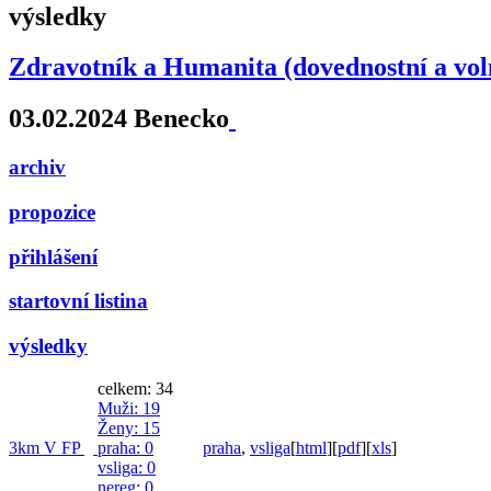
výsledky
Zdravotník a Humanita (dovednostní a vol
03.02.2024 Benecko
archiv
propozice
přihlášení
startovní listina
výsledky
celkem: 34
Muži
: 19
Ženy
: 15
3km V FP
praha
: 0
praha
,
vsliga
[
html
]
[
pdf
]
[
xls
]
vsliga
: 0
nereg
: 0