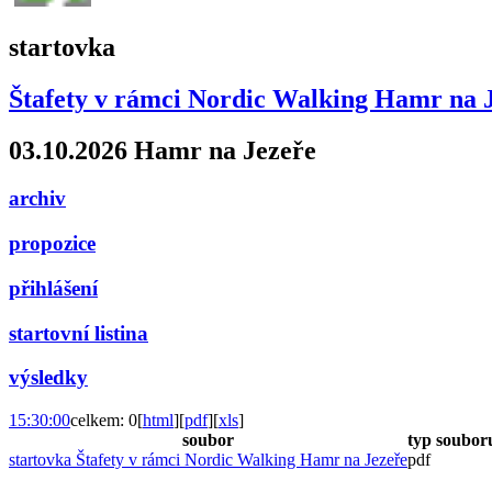
startovka
Štafety v rámci Nordic Walking Hamr na 
03.10.2026 Hamr na Jezeře
archiv
propozice
přihlášení
startovní listina
výsledky
15:30:00
celkem: 0
[
html
]
[
pdf
]
[
xls
]
soubor
typ soubor
startovka Štafety v rámci Nordic Walking Hamr na Jezeře
pdf