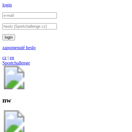
login
login
zapomenuté heslo
cz
|
en
Sportchallenge
nw