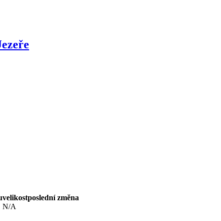
Jezeře
u
velikost
poslední změna
N/A