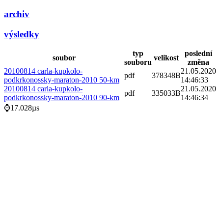
archiv
výsledky
typ
poslední
soubor
velikost
souboru
změna
20100814 carla-kupkolo-
21.05.2020
pdf
378348B
podkrkonossky-maraton-2010 50-km
14:46:33
20100814 carla-kupkolo-
21.05.2020
pdf
335033B
podkrkonossky-maraton-2010 90-km
14:46:34
⌚17.028µs