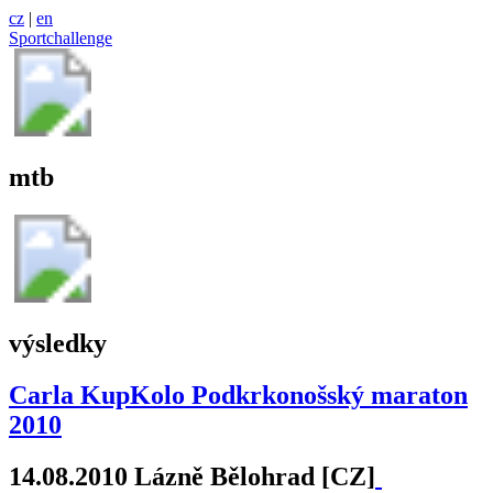
cz
|
en
Sportchallenge
mtb
výsledky
Carla KupKolo Podkrkonošský maraton
2010
14.08.2010 Lázně Bělohrad [CZ]