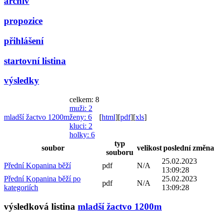
archiv
propozice
přihlášení
startovní listina
výsledky
celkem: 8
muži
: 2
mladší žactvo 1200m
ženy
: 6
[
html
]
[
pdf
]
[
xls
]
kluci
: 2
holky
: 6
typ
soubor
velikost
poslední změna
souboru
25.02.2023
Přední Kopanina běží
pdf
N/A
13:09:28
Přední Kopanina běží po
25.02.2023
pdf
N/A
kategoriích
13:09:28
výsledková listina
mladší žactvo 1200m