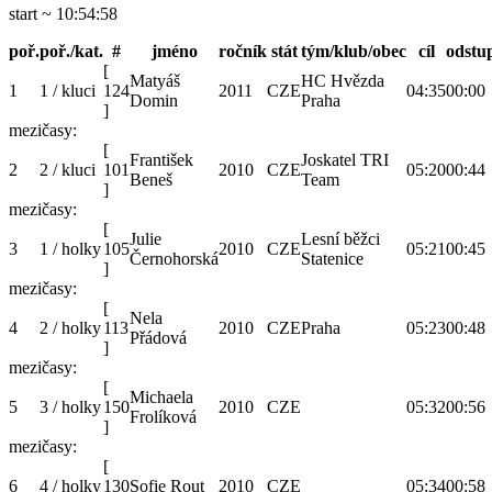
start ~ 10:54:58
poř.
poř./kat.
#
jméno
ročník
stát
tým/klub/obec
cíl
odstu
[
Matyáš
HC Hvězda
1
1 / kluci
124
2011
CZE
04:35
00:00
Domin
Praha
]
mezičasy:
[
František
Joskatel TRI
2
2 / kluci
101
2010
CZE
05:20
00:44
Beneš
Team
]
mezičasy:
[
Julie
Lesní běžci
3
1 / holky
105
2010
CZE
05:21
00:45
Černohorská
Statenice
]
mezičasy:
[
Nela
4
2 / holky
113
2010
CZE
Praha
05:23
00:48
Přádová
]
mezičasy:
[
Michaela
5
3 / holky
150
2010
CZE
05:32
00:56
Frolíková
]
mezičasy:
[
6
4 / holky
130
Sofie Rout
2010
CZE
05:34
00:58