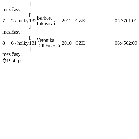
]
mezičasy:
[
Barbora
7
5 / holky
132
2011
CZE
05:37
01:01
Likusová
]
mezičasy:
[
Veronika
8
6 / holky
131
2010
CZE
06:45
02:09
Tafijčuková
]
mezičasy:
⌚19.42µs