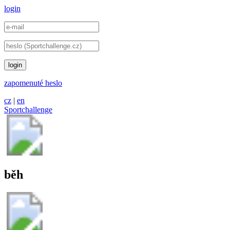
login
login
zapomenuté heslo
cz
|
en
Sportchallenge
běh