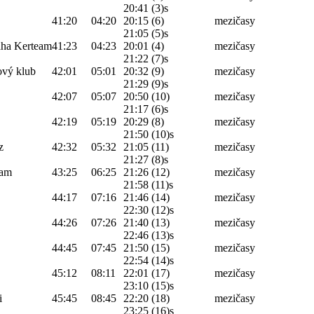
20:41 (3)s
41:20
04:20
20:15 (6)
mezičasy
21:05 (5)s
ha Kerteam
41:23
04:23
20:01 (4)
mezičasy
21:22 (7)s
ový klub
42:01
05:01
20:32 (9)
mezičasy
21:29 (9)s
42:07
05:07
20:50 (10)
mezičasy
21:17 (6)s
42:19
05:19
20:29 (8)
mezičasy
21:50 (10)s
z
42:32
05:32
21:05 (11)
mezičasy
21:27 (8)s
eam
43:25
06:25
21:26 (12)
mezičasy
21:58 (11)s
44:17
07:16
21:46 (14)
mezičasy
22:30 (12)s
44:26
07:26
21:40 (13)
mezičasy
22:46 (13)s
44:45
07:45
21:50 (15)
mezičasy
22:54 (14)s
45:12
08:11
22:01 (17)
mezičasy
23:10 (15)s
i
45:45
08:45
22:20 (18)
mezičasy
23:25 (16)s