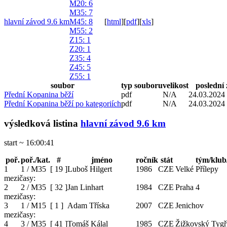
M20
: 6
M35
: 7
hlavní závod 9.6 km
M45
: 8
[
html
]
[
pdf
]
[
xls
]
M55
: 2
Z15
: 1
Z20
: 1
Z35
: 4
Z45
: 5
Z55
: 1
soubor
typ souboru
velikost
poslední
Přední Kopanina běží
pdf
N/A
24.03.2024
Přední Kopanina běží po kategoriích
pdf
N/A
24.03.2024
výsledková listina
hlavní závod 9.6 km
start ~ 16:00:41
poř.
poř./kat.
#
jméno
ročník
stát
tým/klub
1
1 / M35
[
19
]
Luboš Hilgert
1986
CZE
Velké Přílepy
mezičasy:
2
2 / M35
[
32
]
Jan Linhart
1984
CZE
Praha 4
mezičasy:
3
1 / M15
[
1
]
Adam Tříska
2007
CZE
Jenichov
mezičasy:
4
3 / M35
[
41
]
Tomáš Kálal
1985
CZE
Žižkovský Tygř