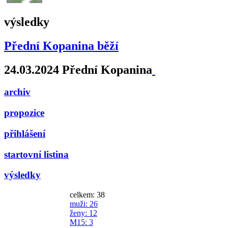
výsledky
Přední Kopanina běží
24.03.2024 Přední Kopanina
archiv
propozice
přihlášení
startovní listina
výsledky
celkem: 38
muži
: 26
ženy
: 12
M15
: 3