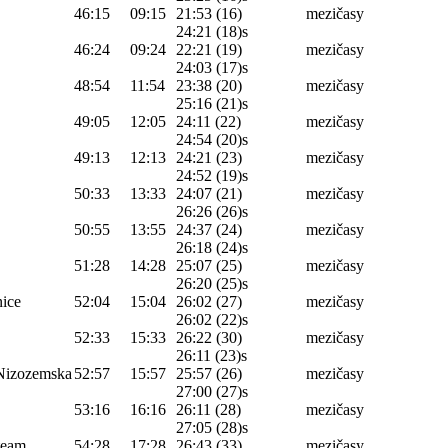
46:15
09:15
21:53 (16)
mezičasy
24:21 (18)s
46:24
09:24
22:21 (19)
mezičasy
24:03 (17)s
48:54
11:54
23:38 (20)
mezičasy
25:16 (21)s
49:05
12:05
24:11 (22)
mezičasy
24:54 (20)s
49:13
12:13
24:21 (23)
mezičasy
24:52 (19)s
50:33
13:33
24:07 (21)
mezičasy
26:26 (26)s
50:55
13:55
24:37 (24)
mezičasy
26:18 (24)s
51:28
14:28
25:07 (25)
mezičasy
26:20 (25)s
nice
52:04
15:04
26:02 (27)
mezičasy
26:02 (22)s
52:33
15:33
26:22 (30)
mezičasy
26:11 (23)s
 Nizozemska
52:57
15:57
25:57 (26)
mezičasy
27:00 (27)s
53:16
16:16
26:11 (28)
mezičasy
27:05 (28)s
team
54:28
17:28
26:43 (33)
mezičasy