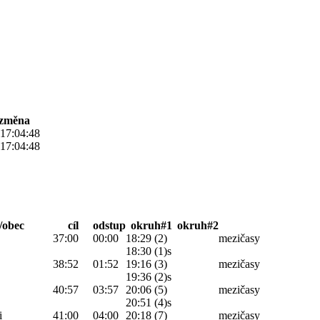
 změna
 17:04:48
 17:04:48
/obec
cíl
odstup
okruh#1
okruh#2
37:00
00:00
18:29 (2)
mezičasy
18:30 (1)s
38:52
01:52
19:16 (3)
mezičasy
19:36 (2)s
40:57
03:57
20:06 (5)
mezičasy
20:51 (4)s
i
41:00
04:00
20:18 (7)
mezičasy