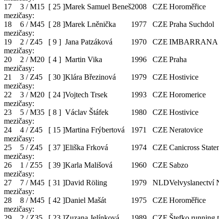
17
3 / M15
[
25
]
Marek Samuel Beneš
2008
CZE
Horoměřice
mezičasy:
18
6 / M45
[
28
]
Marek Lněnička
1977
CZE
Praha Suchdol
mezičasy:
19
2 / Z45
[
9
]
Jana Patzáková
1970
CZE
IMBARRANA
mezičasy:
20
2 / M20
[
4
]
Martin Vika
1996
CZE
Praha
mezičasy:
21
3 / Z45
[
30
]
Klára Březinová
1979
CZE
Hostivice
mezičasy:
22
3 / M20
[
24
]
Vojtech Trsek
1993
CZE
Horomerice
mezičasy:
23
5 / M35
[
8
]
Václav Štáfek
1980
CZE
Hostivice
mezičasy:
24
4 / Z45
[
15
]
Martina Frýbertová
1971
CZE
Neratovice
mezičasy:
25
5 / Z45
[
37
]
Eliška Frková
1974
CZE
Canicross State
mezičasy:
26
1 / Z55
[
39
]
Karla Mališová
1960
CZE
Sabzo
mezičasy:
27
7 / M45
[
31
]
David Röling
1979
NLD
Velvyslanectví
mezičasy:
28
8 / M45
[
42
]
Daniel Mašát
1975
CZE
Horoměřice
mezičasy:
29
2 / Z35
[
23
]
Zuzana Jelínková
1989
CZE
Štefko running 