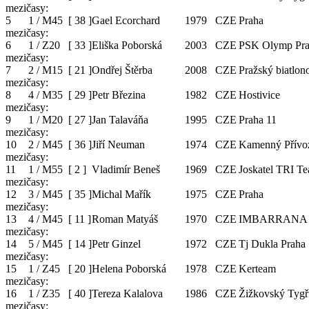
mezičasy:
5
1 / M45
[
38
]
Gael Ecorchard
1979
CZE
Praha
mezičasy:
6
1 / Z20
[
33
]
Eliška Poborská
2003
CZE
PSK Olymp Pra
mezičasy:
7
2 / M15
[
21
]
Ondřej Štěrba
2008
CZE
Pražský biatlon
mezičasy:
8
4 / M35
[
29
]
Petr Březina
1982
CZE
Hostivice
mezičasy:
9
1 / M20
[
27
]
Jan Talaváňa
1995
CZE
Praha 11
mezičasy:
10
2 / M45
[
36
]
Jiří Neuman
1974
CZE
Kamenný Přívo
mezičasy:
11
1 / M55
[
2
]
Vladimír Beneš
1969
CZE
Joskatel TRI T
mezičasy:
12
3 / M45
[
35
]
Michal Mařík
1975
CZE
Praha
mezičasy:
13
4 / M45
[
11
]
Roman Matyáš
1970
CZE
IMBARRANA
mezičasy:
14
5 / M45
[
14
]
Petr Ginzel
1972
CZE
Tj Dukla Praha
mezičasy:
15
1 / Z45
[
20
]
Helena Poborská
1978
CZE
Kerteam
mezičasy:
16
1 / Z35
[
40
]
Tereza Kalalova
1986
CZE
Žižkovský Tygř
mezičasy: