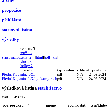
archiv
propozice
přihlášení
startovní listina
výsledky
celkem: 5
muži
: 3
starší žactvo
ženy
: 2
[
html
]
[
pdf
]
[
xls
]
kluci
: 3
holky
: 2
soubor
typ souboru
velikost
poslední
Přední Kopanina běží
pdf
N/A
24.03.2024
Přední Kopanina běží po kategoriích
pdf
N/A
24.03.2024
výsledková listina
starší žactvo
start ~ 14:37:12
poř.
poř./kat.
#
jméno
ročník
stát
tým/klub/