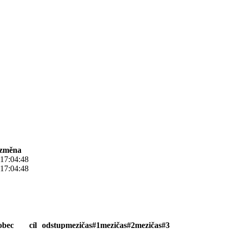
 změna
 17:04:48
 17:04:48
obec
cíl
odstup
mezičas#1
mezičas#2
mezičas#3