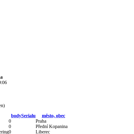
na
9:06
en
)
bodySerialu
město, obec
0
Praha
0
Přední Kopanina
ering
0
Liberec