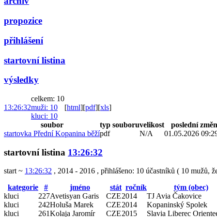
archiv
propozice
přihlášení
startovní listina
výsledky
celkem: 10
13:26:32
muži
: 10
[
html
]
[
pdf
]
[
xls
]
kluci
: 10
soubor
typ souboru
velikost
poslední změ
startovka Přední Kopanina běží
pdf
N/A
01.05.2026 09:2
startovní listina
13:26:32
start ~
13:26:32
, 2014 - 2016
,
přihlášeno: 10 účastníků
(
10 mužů
,
ž
kategorie
#
jméno
stát
ročník
tým (obec)
kluci
227
Avetisyan Garis
CZE
2014
TJ Avia Čakovice
kluci
242
Holuša Marek
CZE
2014
Kopaninský Spolek
kluci
261
Kolaja Jaromír
CZE
2015
Slavia Liberec Oriente