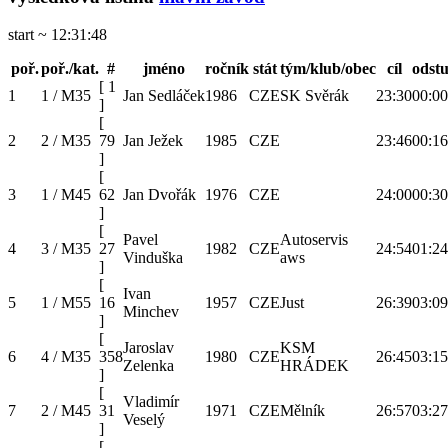
start ~ 12:31:48
poř.
poř./kat.
#
jméno
ročník
stát
tým/klub/obec
cíl
odst
[
1
1
1 / M35
Jan Sedláček
1986
CZE
SK Svěrák
23:30
00:00
]
[
2
2 / M35
79
Jan Ježek
1985
CZE
23:46
00:16
]
[
3
1 / M45
62
Jan Dvořák
1976
CZE
24:00
00:30
]
[
Pavel
Autoservis
4
3 / M35
27
1982
CZE
24:54
01:24
Vinduška
aws
]
[
Ivan
5
1 / M55
16
1957
CZE
Just
26:39
03:09
Minchev
]
[
Jaroslav
KSM
6
4 / M35
358
1980
CZE
26:45
03:15
Zelenka
HRÁDEK
]
[
Vladimír
7
2 / M45
31
1971
CZE
Mělník
26:57
03:27
Veselý
]
[