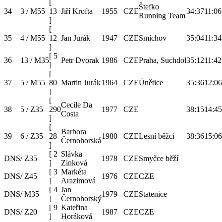
[
Štefko
34
3 / M55
13
Jiří Krofta
1955
CZE
34:37
11:06
Running Team
]
[
35
4 / M55
12
Jan Jurák
1947
CZE
Smíchov
35:04
11:34
]
[
5
36
13 / M35
Petr Dvorak
1986
CZE
Praha, Suchdol
35:12
11:42
]
[
37
5 / M55
80
Martin Jurák
1964
CZE
Únětice
35:36
12:06
]
[
Cecile Da
38
5 / Z35
290
1977
CZE
38:15
14:45
Costa
]
[
Barbora
39
6 / Z35
28
1980
CZE
Lesní běžci
38:36
15:06
Černohorská
]
[
2
Slávka
DNS
/ Z35
1978
CZE
Smyčce běží
]
Zinková
[
3
Markéta
DNS
/ Z45
1976
CZE
CZE
]
Arazimová
[
4
Jan
DNS
/ M35
1979
CZE
Statenice
]
Černohorský
[
9
Kateřina
DNS
/ Z20
1987
CZE
CZE
]
Horáková