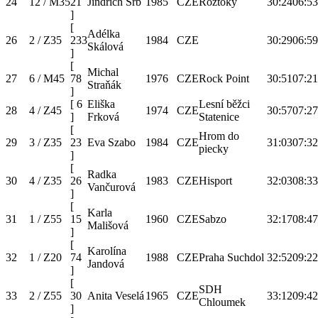
24
12 / M35
21
Jindřich Srb
1985
CZE
Roztoky
30:24
06:53
]
[
Adélka
26
2 / Z35
233
1984
CZE
30:29
06:59
Skálová
]
[
Michal
27
6 / M45
78
1976
CZE
Rock Point
30:51
07:21
Straňák
]
[
6
Eliška
Lesní běžci
28
4 / Z45
1974
CZE
30:57
07:27
]
Frková
Statenice
[
Hrom do
29
3 / Z35
23
Eva Szabo
1984
CZE
31:03
07:32
piecky
]
[
Radka
30
4 / Z35
26
1983
CZE
Hisport
32:03
08:33
Vančurová
]
[
Karla
31
1 / Z55
15
1960
CZE
Sabzo
32:17
08:47
Mališová
]
[
Karolína
32
1 / Z20
74
1988
CZE
Praha Suchdol
32:52
09:22
Jandová
]
[
SDH
33
2 / Z55
30
Anita Veselá
1965
CZE
33:12
09:42
Chloumek
]