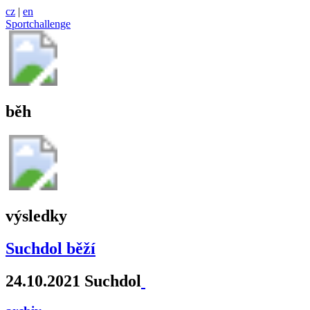
cz
|
en
Sportchallenge
běh
výsledky
Suchdol běží
24.10.2021 Suchdol