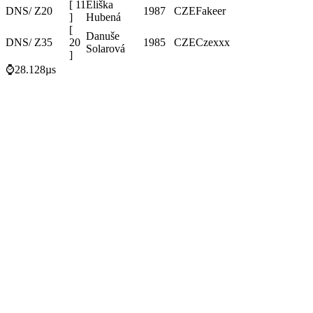
[
11
Eliška
DNS
/ Z20
1987
CZE
Fakeer
]
Hubená
[
Danuše
DNS
/ Z35
20
1985
CZE
Czexxx
Solarová
]
⌚28.128µs