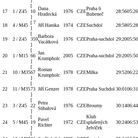
]
[
Dana
Praha 6
17
1 / Z45
10
1976
CZE
28:56
05:26
Hradecká
Bubeneč
]
[
7
18
4 / M45
Jiří Hanika
1974
CZE
Suchdol
28:58
05:28
]
[
Barbora
19
2 / Z45
359
1976
CZE
Praha-suchdol
29:20
05:50
Vacátková
]
[
Jan
20
1 / M15
66
2005
CZE
Praha-suchdol
29:20
05:50
Krumpholc
]
[
Roman
21
10 / M35
67
1978
CZE
Milka
29:52
06:22
Krumpholc
]
[
22
11 / M35
73
Jiří Genzer
1978
CZE
Praha Suchdol
30:01
06:31
]
[
Petra
23
3 / Z45
22
1976
CZE
Broumy
30:14
06:44
Stibalová
]
[
Klub
Pavel
24
5 / M45
19
1972
CZE
splašených
30:24
06:53
Richter
]
želviček
[