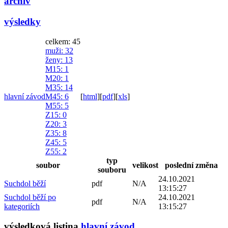
archiv
výsledky
celkem: 45
muži
: 32
ženy
: 13
M15
: 1
M20
: 1
M35
: 14
hlavní závod
M45
: 6
[
html
]
[
pdf
]
[
xls
]
M55
: 5
Z15
: 0
Z20
: 3
Z35
: 8
Z45
: 5
Z55
: 2
typ
soubor
velikost
poslední změna
souboru
24.10.2021
Suchdol běží
pdf
N/A
13:15:27
Suchdol běží po
24.10.2021
pdf
N/A
kategoriích
13:15:27
výsledková listina
hlavní závod