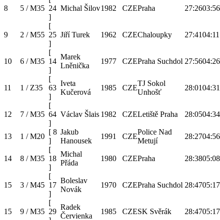
8
5 / M35
24
Michal Šilov
1982
CZE
Praha
27:26
03:56
]
[
9
2 / M55
25
Jiří Turek
1962
CZE
Chaloupky
27:41
04:11
]
[
Marek
10
6 / M35
14
1977
CZE
Praha Suchdol
27:56
04:26
Lněnička
]
[
Iveta
TJ Sokol
11
1 / Z35
63
1985
CZE
28:01
04:31
Kučerová
Unhošť
]
[
12
7 / M35
64
Václav Šlais
1982
CZE
Letiště Praha
28:05
04:34
]
[
8
Jakub
Police Nad
13
1 / M20
1991
CZE
28:27
04:56
]
Hanousek
Metují
[
Michal
14
8 / M35
18
1980
CZE
Praha
28:38
05:08
Přáda
]
[
Boleslav
15
3 / M45
17
1970
CZE
Praha Suchdol
28:47
05:17
Novák
]
[
Radek
15
9 / M35
29
1985
CZE
SK Svěrák
28:47
05:17
Červienka