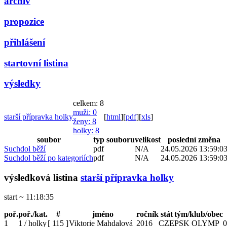
archiv
propozice
přihlášení
startovní listina
výsledky
celkem: 8
muži
: 0
starší přípravka holky
[
html
]
[
pdf
]
[
xls
]
ženy
: 8
holky
: 8
soubor
typ souboru
velikost
poslední změna
Suchdol běží
pdf
N/A
24.05.2026 13:59:0
Suchdol běží po kategoriích
pdf
N/A
24.05.2026 13:59:0
výsledková listina
starší přípravka holky
start ~ 11:18:35
poř.
poř./kat.
#
jméno
ročník
stát
tým/klub/obec
1
1 / holky
[
115
]
Viktorie Mahdalová
2016
CZE
PSK OLYMP
0