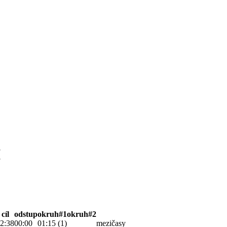
3
3
cíl
odstup
okruh#1
okruh#2
2:38
00:00
01:15 (1)
mezičasy