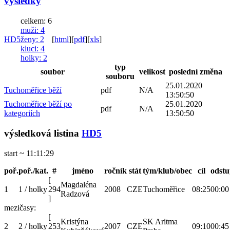
výsledky
celkem: 6
muži
: 4
HD5
ženy
: 2
[
html
]
[
pdf
]
[
xls
]
kluci
: 4
holky
: 2
typ
soubor
velikost
poslední změna
souboru
25.01.2020
Tuchoměřice běží
pdf
N/A
13:50:50
Tuchoměřice běží po
25.01.2020
pdf
N/A
kategoriích
13:50:50
výsledková listina
HD5
start ~ 11:11:29
poř.
poř./kat.
#
jméno
ročník
stát
tým/klub/obec
cíl
odst
[
Magdaléna
1
1 / holky
294
2008
CZE
Tuchoměřice
08:25
00:00
Radzová
]
mezičasy:
[
Kristýna
SK Aritma
2
2 / holky
253
2007
CZE
09:10
00:45