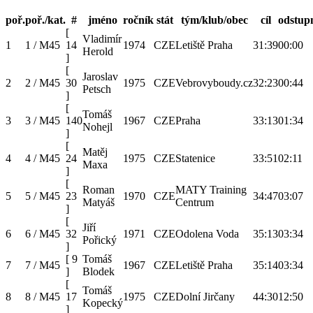
poř.
poř./kat.
#
jméno
ročník
stát
tým/klub/obec
cíl
odstup
[
Vladimír
1
1 / M45
14
1974
CZE
Letiště Praha
31:39
00:00
Herold
]
[
Jaroslav
2
2 / M45
30
1975
CZE
Vebrovyboudy.cz
32:23
00:44
Petsch
]
[
Tomáš
3
3 / M45
140
1967
CZE
Praha
33:13
01:34
Nohejl
]
[
Matěj
4
4 / M45
24
1975
CZE
Statenice
33:51
02:11
Maxa
]
[
Roman
MATY Training
5
5 / M45
23
1970
CZE
34:47
03:07
Matyáš
Centrum
]
[
Jiří
6
6 / M45
32
1971
CZE
Odolena Voda
35:13
03:34
Pořický
]
[
9
Tomáš
7
7 / M45
1967
CZE
Letiště Praha
35:14
03:34
]
Blodek
[
Tomáš
8
8 / M45
17
1975
CZE
Dolní Jirčany
44:30
12:50
Kopecký
]