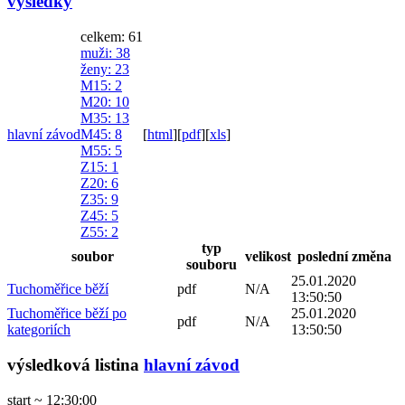
výsledky
celkem: 61
muži
: 38
ženy
: 23
M15
: 2
M20
: 10
M35
: 13
hlavní závod
M45
: 8
[
html
]
[
pdf
]
[
xls
]
M55
: 5
Z15
: 1
Z20
: 6
Z35
: 9
Z45
: 5
Z55
: 2
typ
soubor
velikost
poslední změna
souboru
25.01.2020
Tuchoměřice běží
pdf
N/A
13:50:50
Tuchoměřice běží po
25.01.2020
pdf
N/A
kategoriích
13:50:50
výsledková listina
hlavní závod
start ~ 12:30:00