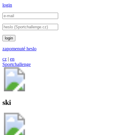
login
login
zapomenuté heslo
cz
|
en
Sportchallenge
ski