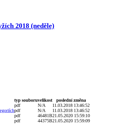
yžích 2018 (neděle)
typ souboru
velikost
poslední změna
pdf
N/A
11.03.2018 13:46:52
egoriích
pdf
N/A
11.03.2018 13:46:52
pdf
46481B
21.05.2020 15:59:10
pdf
44375B
21.05.2020 15:59:09