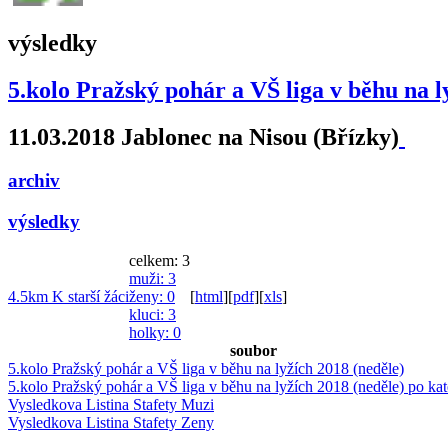
výsledky
5.kolo Pražský pohár a VŠ liga v běhu na l
11.03.2018 Jablonec na Nisou (Břízky)
archiv
výsledky
celkem: 3
muži
: 3
4.5km K starší žáci
ženy
: 0
[
html
]
[
pdf
]
[
xls
]
kluci
: 3
holky
: 0
soubor
5.kolo Pražský pohár a VŠ liga v běhu na lyžích 2018 (neděle)
5.kolo Pražský pohár a VŠ liga v běhu na lyžích 2018 (neděle) po kat
Vysledkova Listina Stafety Muzi
Vysledkova Listina Stafety Zeny