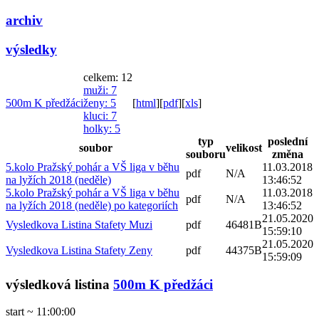
archiv
výsledky
celkem: 12
muži
: 7
500m K předžáci
ženy
: 5
[
html
]
[
pdf
]
[
xls
]
kluci
: 7
holky
: 5
typ
poslední
soubor
velikost
souboru
změna
5.kolo Pražský pohár a VŠ liga v běhu
11.03.2018
pdf
N/A
na lyžích 2018 (neděle)
13:46:52
5.kolo Pražský pohár a VŠ liga v běhu
11.03.2018
pdf
N/A
na lyžích 2018 (neděle) po kategoriích
13:46:52
21.05.2020
Vysledkova Listina Stafety Muzi
pdf
46481B
15:59:10
21.05.2020
Vysledkova Listina Stafety Zeny
pdf
44375B
15:59:09
výsledková listina
500m K předžáci
start ~ 11:00:00