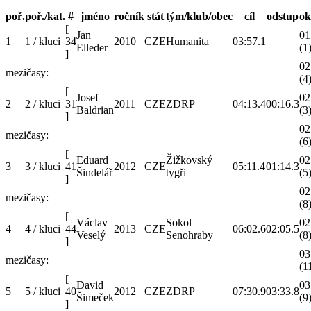
poř.
poř./kat.
#
jméno
ročník
stát
tým/klub/obec
cíl
odstup
ok
[
Jan
01
1
1 / kluci
34
2010
CZE
Humanita
03:57.1
Elleder
(1
]
02
mezičasy:
(4
[
Josef
02
2
2 / kluci
31
2011
CZE
ZDRP
04:13.4
00:16.3
Baldrian
(3
]
02
mezičasy:
(6
[
Eduard
Žižkovský
02
3
3 / kluci
41
2012
CZE
05:11.4
01:14.3
Šindelář
tygři
(5
]
02
mezičasy:
(8
[
Václav
Sokol
02
4
4 / kluci
44
2013
CZE
06:02.6
02:05.5
Veselý
Senohraby
(8
]
03
mezičasy:
(1
[
David
03
5
5 / kluci
40
2012
CZE
ZDRP
07:30.9
03:33.8
Šimeček
(9
]