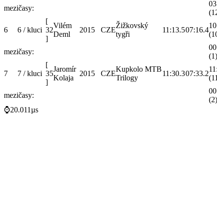
03
mezičasy:
(1
[
Vilém
Žižkovský
10
6
6 / kluci
32
2015
CZE
11:13.5
07:16.4
Deml
tygři
(1
]
00
mezičasy:
(1
[
Jaromír
Kupkolo MTB
11
7
7 / kluci
35
2015
CZE
11:30.3
07:33.2
Kolaja
Trilogy
(1
]
00
mezičasy:
(2
⌚20.011µs