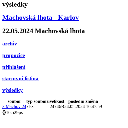
výsledky
Machovská lhota - Karlov
22.05.2024 Machovská lhota
archiv
propozice
přihlášení
startovní listina
výsledky
soubor
typ souboru
velikost
poslední změna
3 Machov 24
xlsx
24746B
24.05.2024 16:47:59
⌚16.529µs