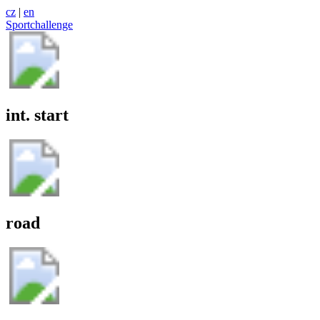
cz
|
en
Sportchallenge
int. start
road