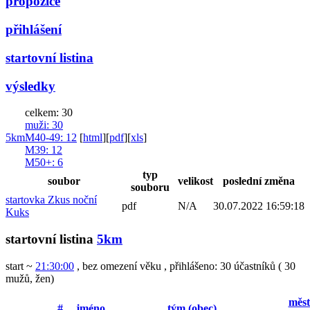
propozice
přihlášení
startovní listina
výsledky
celkem: 30
muži
: 30
5km
M40-49
: 12
[
html
]
[
pdf
]
[
xls
]
M39
: 12
M50+
: 6
typ
soubor
velikost
poslední změna
souboru
startovka Zkus noční
pdf
N/A
30.07.2022 16:59:18
Kuks
startovní listina
5km
start ~
21:30:00
, bez omezení věku
,
přihlášeno: 30 účastníků
(
30
mužů
,
žen
)
měst
#
jméno
tým (obec)