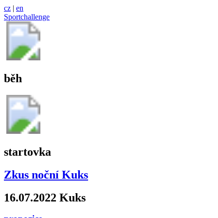
cz
|
en
Sportchallenge
běh
startovka
Zkus noční Kuks
16.07.2022 Kuks