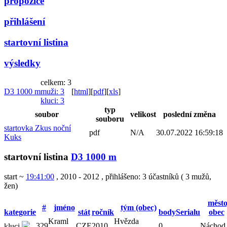
propozice
přihlášení
startovní listina
výsledky
celkem: 3
D3 1000 m
muži
: 3
[
html
]
[
pdf
]
[
xls
]
kluci
: 3
typ
soubor
velikost
poslední změna
souboru
startovka Zkus noční
pdf
N/A
30.07.2022 16:59:18
Kuks
startovní listina
D3 1000 m
start ~
19:41:00
, 2010 - 2012
,
přihlášeno: 3 účastníků
(
3 mužů
,
žen
)
město
#
jméno
tým (obec)
kategorie
stát
ročník
bodySerialu
obec
Kraml
Hvězda
329
CZE
2010
0
Náchod
kluci