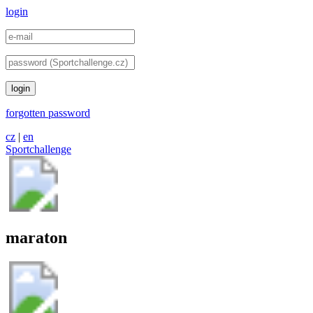
login
login
forgotten password
cz
|
en
Sportchallenge
maraton