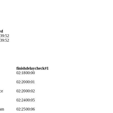
ed
:39:52
:39:52
finish
delay
check#1
02:18
00:00
02:20
00:01
ce
02:20
00:02
02:24
00:05
eam
02:25
00:06