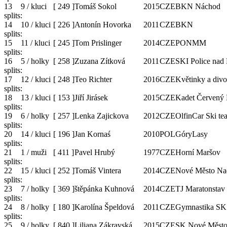
13
9 / kluci
[
249
]
Tomáš Sokol
2015
CZE
BKN Náchod
splits:
14
10 / kluci
[
226
]
Antonín Hovorka
2011
CZE
BKN
splits:
15
11 / kluci
[
245
]
Tom Prislinger
2014
CZE
PONMM
splits:
16
5 / holky
[
258
]
Zuzana Zítková
2011
CZE
SKI Police nad 
splits:
17
12 / kluci
[
248
]
Teo Richter
2016
CZE
Květinky a divo
splits:
18
13 / kluci
[
153
]
Jiří Jirásek
2015
CZE
Kadet Červený 
splits:
19
6 / holky
[
257
]
Lenka Zajickova
2012
CZE
OlfinCar Ski te
splits:
20
14 / kluci
[
196
]
Jan Kornaś
2010
POL
GóryLasy
splits:
21
1 / muži
[
411
]
Pavel Hrubý
1977
CZE
Horní Maršov
splits:
22
15 / kluci
[
252
]
Tomáš Vintera
2014
CZE
Nové Město Na
splits:
23
7 / holky
[
369
]
štěpánka Kuhnová
2014
CZE
TJ Maratonstav
splits:
24
8 / holky
[
180
]
Karolína Špeldová
2011
CZE
Gymnastika SK
splits:
25
9 / holky
[
840
]
Liliana Zákravská
2015
CZE
SK Nové Město