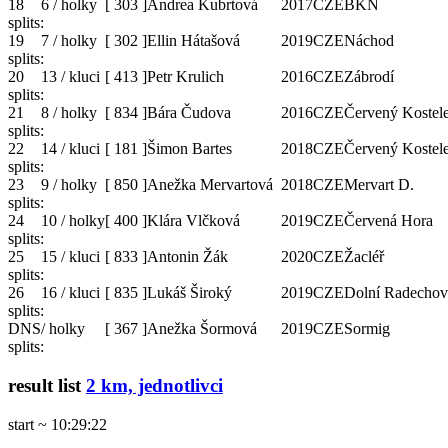
18
6 / holky
[
303
]
Andrea Kubrtová
2017
CZE
BKN
splits:
19
7 / holky
[
302
]
Ellin Hátašová
2019
CZE
Náchod
splits:
20
13 / kluci
[
413
]
Petr Krulich
2016
CZE
Zábrodí
splits:
21
8 / holky
[
834
]
Bára Čudova
2016
CZE
Červený Kostel
splits:
22
14 / kluci
[
181
]
Šimon Bartes
2018
CZE
Červený Kostel
splits:
23
9 / holky
[
850
]
Anežka Mervartová
2018
CZE
Mervart D.
splits:
24
10 / holky
[
400
]
Klára Vlčková
2019
CZE
Červená Hora
splits:
25
15 / kluci
[
833
]
Antonin Žák
2020
CZE
Žacléř
splits:
26
16 / kluci
[
835
]
Lukáš Široký
2019
CZE
Dolní Radechov
splits:
DNS
/ holky
[
367
]
Anežka Šormová
2019
CZE
Sormig
splits:
result list
2 km, jednotlivci
start ~ 10:29:22