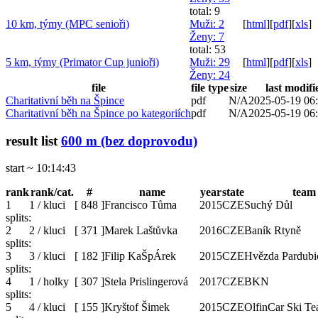
total: 9
10 km, týmy (MPC senioři)
Muži
: 2
[
html
]
[
pdf
]
[
xls
]
Ženy
: 7
total: 53
5 km, týmy (Primator Cup junioři)
Muži
: 29
[
html
]
[
pdf
]
[
xls
]
Ženy
: 24
file
file type
size
last modifi
Charitativní běh na Špince
pdf
N/A
2025-05-19 06
Charitativní běh na Špince po kategoriích
pdf
N/A
2025-05-19 06
result list
600 m (bez doprovodu)
start ~ 10:14:43
rank
rank/cat.
#
name
year
state
team
1
1 / kluci
[
848
]
Francisco Tůma
2015
CZE
Suchý Důl
splits:
2
2 / kluci
[
371
]
Marek Laštůvka
2016
CZE
Baník Rtyně
splits:
3
3 / kluci
[
182
]
Filip KaŠpÁrek
2015
CZE
Hvězda Pardubi
splits:
4
1 / holky
[
307
]
Stela Prislingerová
2017
CZE
BKN
splits:
5
4 / kluci
[
155
]
Kryštof Šimek
2015
CZE
OlfinCar Ski T