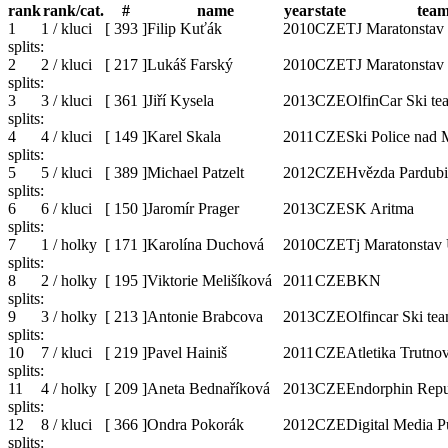
rank
rank/cat.
#
name
year
state
tea
1
1 / kluci
[
393
]
Filip Kuťák
2010
CZE
TJ Maratonstav
splits:
2
2 / kluci
[
217
]
Lukáš Farský
2010
CZE
TJ Maratonstav
splits:
3
3 / kluci
[
361
]
Jiří Kysela
2013
CZE
OlfinCar Ski te
splits:
4
4 / kluci
[
149
]
Karel Skala
2011
CZE
Ski Police nad 
splits:
5
5 / kluci
[
389
]
Michael Patzelt
2012
CZE
Hvězda Pardubi
splits:
6
6 / kluci
[
150
]
Jaromír Prager
2013
CZE
SK Aritma
splits:
7
1 / holky
[
171
]
Karolína Duchová
2010
CZE
Tj Maratonstav
splits:
8
2 / holky
[
195
]
Viktorie Melišíková
2011
CZE
BKN
splits:
9
3 / holky
[
213
]
Antonie Brabcova
2013
CZE
Olfincar Ski te
splits:
10
7 / kluci
[
219
]
Pavel Hainiš
2011
CZE
Atletika Trutno
splits:
11
4 / holky
[
209
]
Aneta Bednaříková
2013
CZE
Endorphin Repu
splits:
12
8 / kluci
[
366
]
Ondra Pokorák
2012
CZE
Digital Media P
splits: