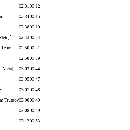
02:31
00:12
am
02:34
00:15
02:38
00:19
Metují
02:43
00:24
n Team
02:50
00:31
02:58
00:39
 Metují
03:03
00:44
03:05
00:47
ec
03:07
00:48
am Trutnov
03:08
00:49
03:08
00:49
03:12
00:53