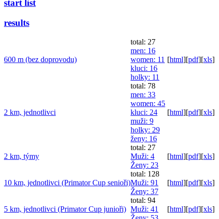
start list
results
total: 27
men
: 16
600 m (bez doprovodu)
women
: 11
[
html
]
[
pdf
]
[
xls
]
kluci
: 16
holky
: 11
total: 78
men
: 33
women
: 45
2 km, jednotlivci
kluci
: 24
[
html
]
[
pdf
]
[
xls
]
muži
: 9
holky
: 29
ženy
: 16
total: 27
2 km, týmy
Muži
: 4
[
html
]
[
pdf
]
[
xls
]
Ženy
: 23
total: 128
10 km, jednotlivci (Primator Cup senioři)
Muži
: 91
[
html
]
[
pdf
]
[
xls
]
Ženy
: 37
total: 94
5 km, jednotlivci (Primator Cup junioři)
Muži
: 41
[
html
]
[
pdf
]
[
xls
]
Ženy
: 53