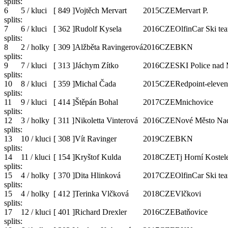
splits:
6
5 / kluci
[
849
]
Vojtěch Mervart
2015
CZE
Mervart P.
splits:
7
6 / kluci
[
362
]
Rudolf Kysela
2016
CZE
OlfinCar Ski te
splits:
8
2 / holky
[
309
]
Alžběta Ravingerová
2016
CZE
BKN
splits:
9
7 / kluci
[
313
]
Jáchym Zítko
2016
CZE
SKI Police nad 
splits:
10
8 / kluci
[
359
]
Michal Čada
2015
CZE
Redpoint-eleve
splits:
11
9 / kluci
[
414
]
Štěpán Bohal
2017
CZE
Mnichovice
splits:
12
3 / holky
[
311
]
Nikoletta Vinterová
2016
CZE
Nové Město Nad
splits:
13
10 / kluci
[
308
]
Vít Ravinger
2019
CZE
BKN
splits:
14
11 / kluci
[
154
]
Kryštof Kulda
2018
CZE
Tj Horní Kostel
splits:
15
4 / holky
[
370
]
Dita Hlinková
2017
CZE
OlfinCar Ski te
splits:
15
4 / holky
[
412
]
Terinka Vlčková
2018
CZE
Vlčkovi
splits:
17
12 / kluci
[
401
]
Richard Drexler
2016
CZE
Batňovice
splits: