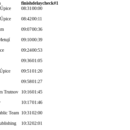
m
finish
delay
check#1
 Úpice
08:31
00:00
 Úpice
08:42
00:11
am
09:07
00:36
Metují
09:10
00:39
ce
09:24
00:53
09:36
01:05
 Úpice
09:51
01:20
09:58
01:27
am Trutnov
10:16
01:45
v
10:17
01:46
blic Team
10:31
02:00
ublishing
10:32
02:01