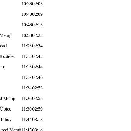
10:36
02:05
10:40
02:09
10:46
02:15
Metují
10:53
02:22
čáci
11:05
02:34
Kostelec
11:13
02:42
am
11:15
02:44
11:17
02:46
11:24
02:53
d Metují
11:26
02:55
 Úpice
11:30
02:59
 Plhov
11:44
03:13
 nad Metují
11:45
03:14