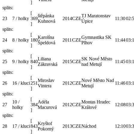
]
splits:
[
štěpánka
TJ Maratonstav
23
7 / holky
369
2014
CZE
11:30
02:
Kuhnová
Úpice
]
splits:
[
Karolína
Gymnastika SK
24
8 / holky
180
2011
CZE
11:44
03:
Špeldová
Plhov
]
splits:
[
Liliana
SK Nové Město
25
9 / holky
840
2015
CZE
11:45
03:
Zákravská
nad Metují
]
splits:
[
Miroslav
Nové Město Nad
26
16 / kluci
251
2012
CZE
11:46
03:
Vintera
Metují
]
splits:
[
10 /
Adéla
Montas Hradec
27
384
2012
CZE
12:08
03:
holky
Macurová
Králové
]
splits:
[
Kryštof
28
17 / kluci
843
2013
CZE
Náchod
12:10
03:
Pokorný
]