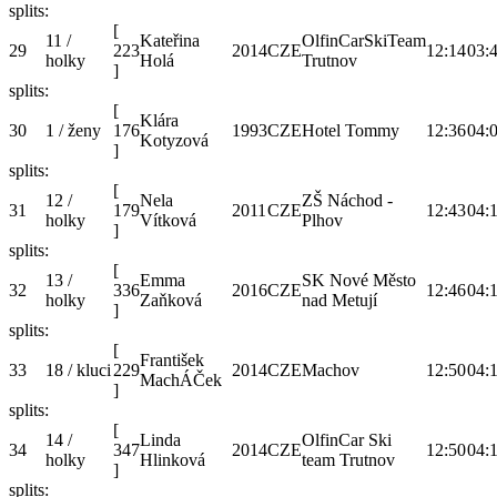
splits:
[
11 /
Kateřina
OlfinCarSkiTeam
29
223
2014
CZE
12:14
03:
holky
Holá
Trutnov
]
splits:
[
Klára
30
1 / ženy
176
1993
CZE
Hotel Tommy
12:36
04:
Kotyzová
]
splits:
[
12 /
Nela
ZŠ Náchod -
31
179
2011
CZE
12:43
04:
holky
Vítková
Plhov
]
splits:
[
13 /
Emma
SK Nové Město
32
336
2016
CZE
12:46
04:
holky
Zaňková
nad Metují
]
splits:
[
František
33
18 / kluci
229
2014
CZE
Machov
12:50
04:
MachÁČek
]
splits:
[
14 /
Linda
OlfinCar Ski
34
347
2014
CZE
12:50
04:
holky
Hlinková
team Trutnov
]
splits: