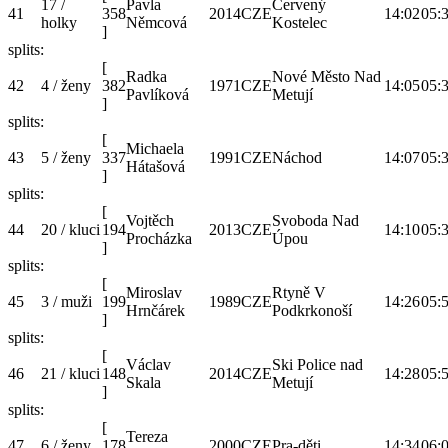
17 /
Pavla
Červený
41
358
2014
CZE
14:02
05:
holky
Němcová
Kostelec
]
splits:
[
Radka
Nové Město Nad
42
4 / ženy
382
1971
CZE
14:05
05:
Pavlíková
Metují
]
splits:
[
Michaela
43
5 / ženy
337
1991
CZE
Náchod
14:07
05:
Hátašová
]
splits:
[
Vojtěch
Svoboda Nad
44
20 / kluci
194
2013
CZE
14:10
05:
Procházka
Úpou
]
splits:
[
Miroslav
Rtyně V
45
3 / muži
199
1989
CZE
14:26
05:
Hrnčárek
Podkrkonoší
]
splits:
[
Václav
Ski Police nad
46
21 / kluci
148
2014
CZE
14:28
05:
Skala
Metují
]
splits:
[
Tereza
47
6 / ženy
178
2000
CZE
Pra-děti
14:34
06: