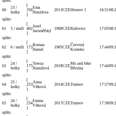
splits:
[
23 /
Ema
60
356
2013
CZE
Hronov 1
16:51
08:
holky
Hanzlova
]
splits:
[
Josef
61
5 / muži
402
1968
CZE
Rašovice
17:05
08:
Jaroměřský
]
splits:
[
Roman
Červený
62
6 / muži
173
1985
CZE
17:44
09:
Hanuš
Kostelec
]
splits:
[
24 /
Tereza
Mx and bike
62
175
2018
CZE
17:44
09:
holky
Hanušová
Březina
]
splits:
[
25 /
Anna
64
253
2014
CZE
Trutnov
17:57
09:
holky
Vítková
]
splits:
[
26 /
Emma
65
254
2017
CZE
Trutnov
17:58
09:
holky
Vítková
]
splits: