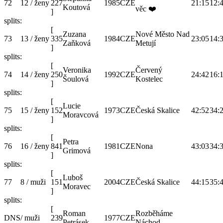
72
12 / ženy
227
1985
CZE
21:15
12:
Koutová
věc ❤️
]
splits:
[
Zuzana
Nové Město Nad
73
13 / ženy
335
1984
CZE
23:05
14:
Zaňková
Metují
]
splits:
[
Veronika
Červený
74
14 / ženy
250
1992
CZE
24:42
16:
Šoulová
Kostelec
]
splits:
[
Lucie
75
15 / ženy
152
1973
CZE
Česká Skalice
42:52
34:
Moravcová
]
splits:
[
Petra
76
16 / ženy
841
1981
CZE
Nona
43:03
34:
Grimová
]
splits:
[
Luboš
77
8 / muži
151
2004
CZE
Česká Skalice
44:15
35:
Moravec
]
splits:
[
Roman
Rozběháme
DNS
/ muži
239
1977
CZE
Petrásek
Náchod