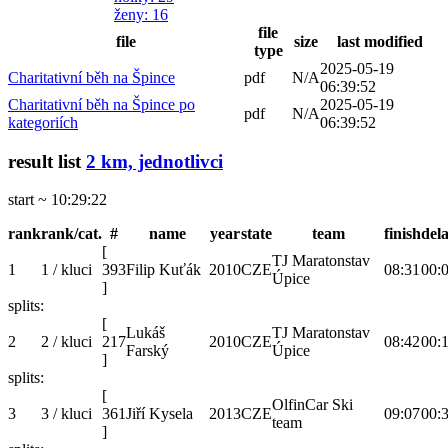
ženy
: 16
file
file
size
last modified
type
2025-05-19
Charitativní běh na Špince
pdf
N/A
06:39:52
Charitativní běh na Špince po
2025-05-19
pdf
N/A
kategoriích
06:39:52
result list
2 km, jednotlivci
start ~ 10:29:22
rank
rank/cat.
#
name
year
state
team
finish
del
[
TJ Maratonstav
1
1 / kluci
393
Filip Kuťák
2010
CZE
08:31
00:
Úpice
]
splits:
[
Lukáš
TJ Maratonstav
2
2 / kluci
217
2010
CZE
08:42
00:
Farský
Úpice
]
splits:
[
OlfinCar Ski
3
3 / kluci
361
Jiří Kysela
2013
CZE
09:07
00:
team
]