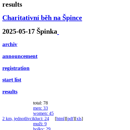
results
Charitativní běh na Špince
2025-05-17 Špinka
archiv
announcement
registration
start list
results
total: 78
men
: 33
women
: 45
2 km, jednotlivci
kluci
: 24
[
html
]
[
pdf
]
[
xls
]
muži
: 9
holky
: 29