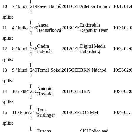
[
10
7 / kluci
219
Pavel Hainiš
2011
CZE
Atletika Trutnov
10:17
01:
]
splits:
[
Aneta
Endorphin
11
4 / holky
209
2013
CZE
10:31
02:
Bednaříková
Republic Team
]
splits:
[
Ondra
Digital Media
12
8 / kluci
366
2012
CZE
10:32
02:
Pokorák
Publishing
]
splits:
[
13
9 / kluci
249
Tomáš Sokol
2015
CZE
BKN Náchod
10:36
02:
]
splits:
[
Antonín
14
10 / kluci
226
2011
CZE
BKN
10:40
02:
Hovorka
]
splits:
[
Tom
15
11 / kluci
245
2014
CZE
PONMM
10:46
02:
Prislinger
]
splits:
[
Zuzana
SKI Police nad