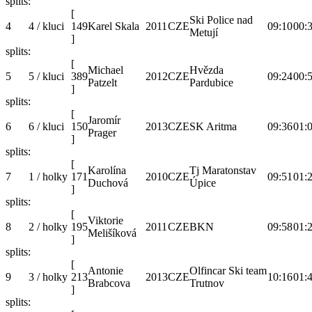
splits:
[
Ski Police nad
4
4 / kluci
149
Karel Skala
2011
CZE
09:10
00:
Metují
]
splits:
[
Michael
Hvězda
5
5 / kluci
389
2012
CZE
09:24
00:
Patzelt
Pardubice
]
splits:
[
Jaromír
6
6 / kluci
150
2013
CZE
SK Aritma
09:36
01:
Prager
]
splits:
[
Karolína
Tj Maratonstav
7
1 / holky
171
2010
CZE
09:51
01:
Duchová
Úpice
]
splits:
[
Viktorie
8
2 / holky
195
2011
CZE
BKN
09:58
01:
Melišíková
]
splits:
[
Antonie
Olfincar Ski team
9
3 / holky
213
2013
CZE
10:16
01:
Brabcova
Trutnov
]
splits: