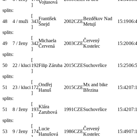
Vojtasová
]
splits:
[
František
Bezděkov Nad
48
4 / muži
343
2002
CZE
15:19
06:
Šnejd
Metují
]
splits:
[
Michaela
Červený
49
7 / ženy
342
2003
CZE
15:20
06:
Červená
Kostelec
]
splits:
[
50
22 / kluci
192
Filip Záruba
2015
CZE
Suchovršice
15:25
06:
]
splits:
[
Ondřej
Mx and bike
51
23 / kluci
172
2015
CZE
15:42
07:
Hanuš
Březina
]
splits:
[
Klára
51
8 / ženy
193
1991
CZE
Suchovršice
15:42
07:
Zarubová
]
splits:
[
Lucie
Červený
53
9 / ženy
174
1986
CZE
15:49
07:
Hanušová
Kostelec
]