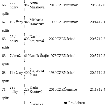
[
27 /
Anna
66
847
2013
CZE
Broumov
20:36
12:
holky
Mrázková
]
splits:
[
Michaela
67
10 / ženy
845
1990
CZE
Broumov
20:44
12:
Hamerská
]
splits:
[
28 /
Natálie
68
408
2020
CZE
Náchod
20:57
12:
holky
Šrajbrová
]
splits:
[
68
7 / muži
410
Luděk Šrajbr
1976
CZE
Náchod
20:57
12:
]
splits:
[
Šrajbrová
68
11 / ženy
409
1980
CZE
Náchod
20:57
12:
Petra
]
splits:
[
29 /
Karla
71
228
2016
CZE
Černčice
21:13
12:
holky
Koutová
]
splits:
[
❤️ Pro dobrou
Štěpánka