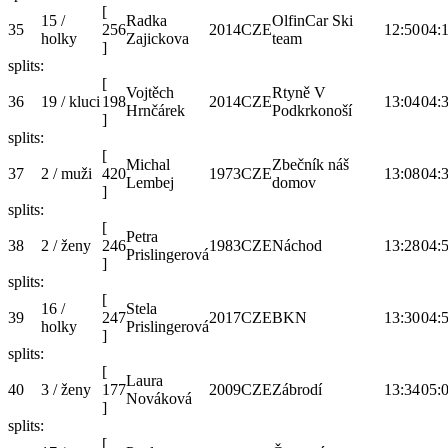
[
15 /
Radka
OlfinCar Ski
35
256
2014
CZE
12:50
04:
holky
Zajickova
team
]
splits:
[
Vojtěch
Rtyně V
36
19 / kluci
198
2014
CZE
13:04
04:
Hrnčárek
Podkrkonoší
]
splits:
[
Michal
Zbečník náš
37
2 / muži
420
1973
CZE
13:08
04:
Lembej
domov
]
splits:
[
Petra
38
2 / ženy
246
1983
CZE
Náchod
13:28
04:
Prislingerová
]
splits:
[
16 /
Stela
39
247
2017
CZE
BKN
13:30
04:
holky
Prislingerová
]
splits:
[
Laura
40
3 / ženy
177
2009
CZE
Zábrodí
13:34
05:
Nováková
]
splits:
[