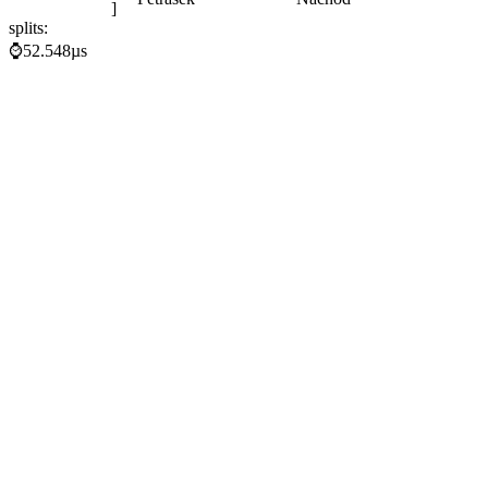
]
splits:
⌚52.548µs