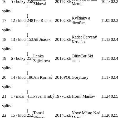
16
5 / holky
258
2011
CZE
10:53
02:
Zítková
Metují
]
splits:
[
Květinky a
17
12 / kluci
248
Teo Richter
2016
CZE
11:05
02:
divočáci
]
splits:
[
Kadet Červený
18
13 / kluci
153
Jiří Jirásek
2015
CZE
11:13
02:
Kostelec
]
splits:
[
Lenka
OlfinCar Ski
19
6 / holky
257
2012
CZE
11:15
02:
Zajickova
team
]
splits:
[
20
14 / kluci
196
Jan Kornaś
2010
POL
GóryLasy
11:17
02:
]
splits:
[
21
1 / muži
411
Pavel Hrubý
1977
CZE
Horní Maršov
11:24
02:
]
splits:
[
Tomáš
Nové Město Nad
22
15 / kluci
252
2014
CZE
11:26
02:
Vintera
Metují