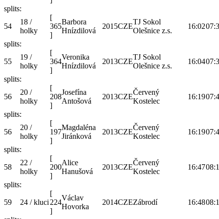
splits:
[
18 /
Barbora
TJ Sokol
54
365
2015
CZE
16:02
07:
holky
Hnízdilová
Olešnice z.s.
]
splits:
[
19 /
Veronika
TJ Sokol
55
364
2013
CZE
16:04
07:
holky
Hnízdilová
Olešnice z.s.
]
splits:
[
20 /
Josefína
Červený
56
208
2013
CZE
16:19
07:
holky
Antošová
Kostelec
]
splits:
[
20 /
Magdaléna
Červený
56
197
2013
CZE
16:19
07:
holky
Jiránková
Kostelec
]
splits:
[
22 /
Alice
Červený
58
200
2013
CZE
16:47
08:
holky
Hanušová
Kostelec
]
splits:
[
Václav
59
24 / kluci
224
2014
CZE
Zábrodí
16:48
08:
Hovorka
]