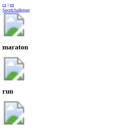
cz
|
en
Sportchallenge
maraton
run