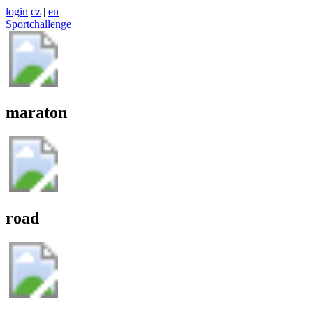
login
cz
|
en
Sportchallenge
maraton
road