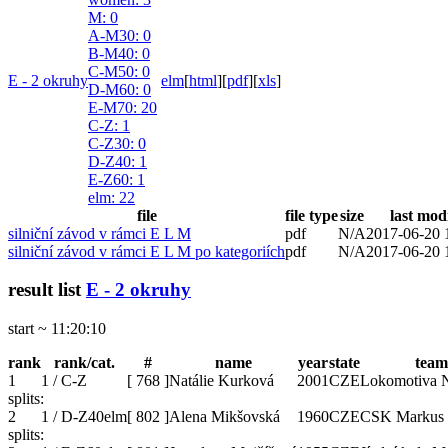
M
: 0
A-M30
: 0
B-M40
: 0
C-M50
: 0
E - 2 okruhy
elm
[
html
]
[
pdf
]
[
xls
]
D-M60
: 0
E-M70
: 20
C-Z
: 1
C-Z30
: 0
D-Z40
: 1
E-Z60
: 1
elm
: 22
file
file type
size
last mod
silniční závod v rámci E L M
pdf
N/A
2017-06-20 
silniční závod v rámci E L M po kategoriích
pdf
N/A
2017-06-20 
result list
E - 2 okruhy
start ~ 11:20:10
rank
rank/cat.
#
name
year
state
team
1
1 / C-Z
[
768
]
Natálie Kurková
2001
CZE
Lokomotiva 
splits:
2
1 / D-Z40elm
[
802
]
Alena Mikšovská
1960
CZE
CSK Markus
splits: