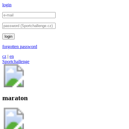
login
login
forgotten password
cz
|
en
Sportchallenge
maraton