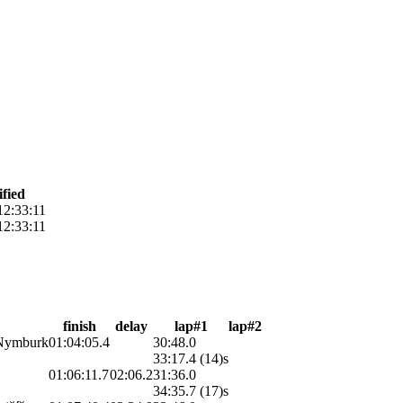
ified
12:33:11
12:33:11
finish
delay
lap#1
lap#2
Nymburk
01:04:05.4
30:48.0
33:17.4 (14)s
01:06:11.7
02:06.2
31:36.0
34:35.7 (17)s