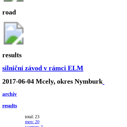
road
results
silniční závod v rámci ELM
2017-06-04 Mcely, okres Nymburk
archiv
results
total: 23
men
: 20
women
: 3