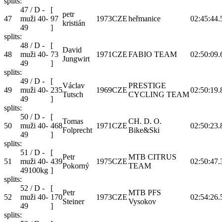
splits:
47 / D -
[
petr
47
muži 40-
97
1973
CZE
heřmanice
02:45:44.
kristián
49
]
splits:
48 / D -
[
David
48
muži 40-
73
1971
CZE
FABIO TEAM
02:50:09.
Jungwirt
49
]
splits:
49 / D -
[
Václav
PRESTIGE
49
muži 40-
235
1969
CZE
02:50:19.
Tutsch
CYCLING TEAM
49
]
splits:
50 / D -
[
Tomas
CH. D. O.
50
muži 40-
468
1971
CZE
02:50:23.
Folprecht
Bike&Ski
49
]
splits:
51 / D -
[
Petr
MTB CITRUS
51
muži 40-
439
1975
CZE
02:50:47.
Pokorný
TEAM
49100kg
]
splits:
52 / D -
[
Petr
MTB PFS
52
muži 40-
170
1973
CZE
02:54:26.
Steiner
Vysokov
49
]
splits: