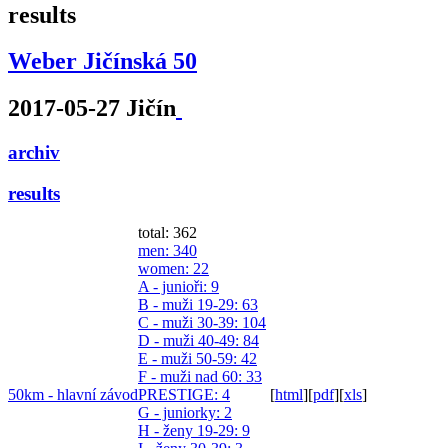
results
Weber Jičínská 50
2017-05-27 Jičín
archiv
results
total: 362
men
: 340
women
: 22
A - junioři
: 9
B - muži 19-29
: 63
C - muži 30-39
: 104
D - muži 40-49
: 84
E - muži 50-59
: 42
F - muži nad 60
: 33
50km - hlavní závod
PRESTIGE
: 4
[
html
]
[
pdf
]
[
xls
]
G - juniorky
: 2
H - ženy 19-29
: 9