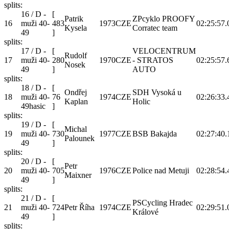
splits:
16 / D -
[
Patrik
ZPcyklo PROOFY
16
muži 40-
483
1973
CZE
02:25:57.
Kysela
Corratec team
49
]
splits:
17 / D -
[
VELOCENTRUM
Rudolf
17
muži 40-
280
1970
CZE
- STRATOS
02:25:57.
Nosek
49
]
AUTO
splits:
18 / D -
[
Ondřej
SDH Vysoká u
18
muži 40-
76
1974
CZE
02:26:33.
Kaplan
Holic
49hasic
]
splits:
19 / D -
[
Michal
19
muži 40-
730
1977
CZE
BSB Bakajda
02:27:40.
Palounek
49
]
splits:
20 / D -
[
Petr
20
muži 40-
705
1976
CZE
Police nad Metuji
02:28:54.
Maixner
49
]
splits:
21 / D -
[
PSCycling Hradec
21
muži 40-
724
Petr Říha
1974
CZE
02:29:51.
Králové
49
]
splits: