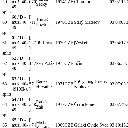
59
muži 40-
670
1974
CZE
Chrudim
03:02:15.
Secky
49
]
splits:
60 / D -
[
Tomáš
60
muži 40-
711
1970
CZE
Starý Mateřov
03:04:03.
Pozdník
49
]
splits:
61 / D -
[
61
muži 40-
237
Jiří Jirman
1970
CZE
|Vyskeř
03:04:17.
49
]
splits:
62 / D -
[
62
muži 40-
147
Petr Polák
1975
CZE
Jičín
03:06:35.
49
]
splits:
63 / D -
[
Radek
PSCycling Hradec
63
muži 40-
57
1971
CZE
03:07:03.
Hovádek
Králové
49100kg
]
splits:
64 / D -
[
Radek
64
muži 40-
248
1977
CZE
Černí koně
03:07:49.
Žák
49
]
splits:
65 / D -
[
Michal
65
muži 40-
474
1969
CZE
Galaxi Cyklo Švec
03:10:15.
Karella