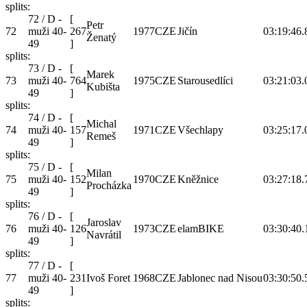
splits:
72 / D -
[
Petr
72
muži 40-
267
1977
CZE
Jičín
03:19:46.
Ženatý
49
]
splits:
73 / D -
[
Marek
73
muži 40-
764
1975
CZE
Starousedlíci
03:21:03.
Kubišta
49
]
splits:
74 / D -
[
Michal
74
muži 40-
157
1971
CZE
Všechlapy
03:25:17.
Remeš
49
]
splits:
75 / D -
[
Milan
75
muži 40-
152
1970
CZE
Kněžnice
03:27:18.
Procházka
49
]
splits:
76 / D -
[
Jaroslav
76
muži 40-
126
1973
CZE
elamBIKE
03:30:40.
Navrátil
49
]
splits:
77 / D -
[
77
muži 40-
231
Ivoš Foret
1968
CZE
Jablonec nad Nisou
03:30:50.
49
]
splits: