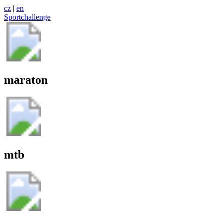
cz
|
en
Sportchallenge
maraton
mtb