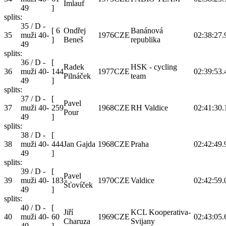
Imlauf
49
]
splits:
35 / D -
[
6
Ondřej
Banánová
35
muži 40-
1976
CZE
02:38:27.
]
Beneš
republika
49
splits:
36 / D -
[
Radek
HSK - cycling
36
muži 40-
144
1977
CZE
02:39:53.
Pilnáček
team
49
]
splits:
37 / D -
[
Pavel
37
muži 40-
259
1968
CZE
RH Valdice
02:41:30.
Pour
49
]
splits:
38 / D -
[
38
muži 40-
444
Jan Gajda
1968
CZE
Praha
02:42:49.
49
]
splits:
39 / D -
[
Pavel
39
muži 40-
183
1970
CZE
Valdice
02:42:59.
Šťovíček
49
]
splits:
40 / D -
[
Jiří
KCL Kooperativa-
40
muži 40-
60
1969
CZE
02:43:05.
Charuza
Svijany
49
]