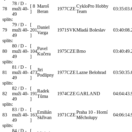
78 / D -
[
8
Maroš
CykloPro Hobby
78
muži 40-
1977
CZE
03:35:03.
]
Beran
Team
49
splits:
79 / D -
[
Daniel
79
muži 40-
201
1971
SVK
Mladá Boleslav
03:40:08.
Varga
49
]
splits:
80 / D -
[
Pavel
80
muži 40-
104
1975
CZE
Brno
03:40:49.
Kučera
49
]
splits:
81 / D -
[
Jiri
81
muži 40-
473
1977
CZE
Lazne Belohrad
03:50:35.
Podlipny
49
]
splits:
82 / D -
[
Radek
82
muži 40-
191
1974
CZE
GARLAND
04:04:43.
Tůma
49
]
splits:
83 / D -
[
Emilián
Praha 10 - Horní
83
muži 40-
163
1971
CZE
04:06:14.
Skřivan
Měcholupy
49
]
splits:
84 / D -
[