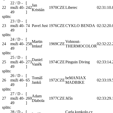
22 / D -
[
Jan
22
muži 40-
242
1970
CZE
Liberec
02:31:10.
Kristián
49
]
splits:
23 / D -
[
23
muži 40-
74
Pavel Just
1976
CZE
CYKLO BENDA
02:32:20.
49
]
splits:
24 / D -
[
Martin
Vohnout-
24
muži 40-
258
1969
CZE
02:32:22.
Imlauf
THERMOCOLOR
49
]
splits:
25 / D -
[
Daniel
25
muži 40-
273
1974
CZE
Pinguin Diving
02:33:14.
Vaněk
49
]
splits:
26 / D -
[
Tomáš
beMANIAX
26
muži 40-
65
1972
CZE
02:33:19.
Janků
MADBIKE
49
]
splits:
27 / D -
[
Adam
27
muži 40-
269
1977
CZE
Jičín
02:33:29.
Dlabola
49
]
splits:
28 / D -
[
Carla.kupkolo.cz