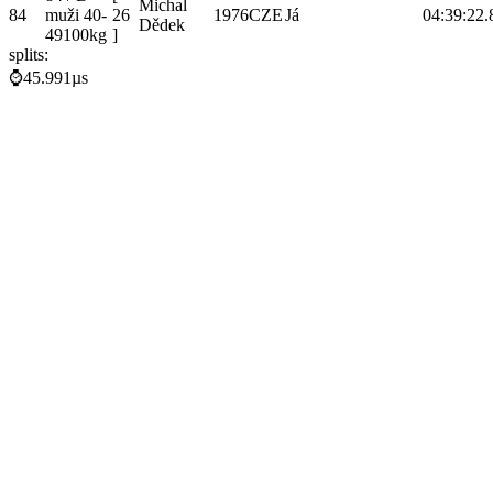
Michal
84
muži 40-
26
1976
CZE
Já
04:39:22.
Dědek
49100kg
]
splits:
⌚45.991µs