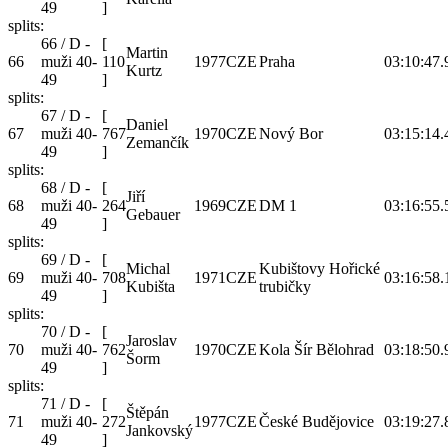
49
]
splits:
66 / D -
[
Martin
66
muži 40-
110
1977
CZE
Praha
03:10:47.
Kurtz
49
]
splits:
67 / D -
[
Daniel
67
muži 40-
767
1970
CZE
Nový Bor
03:15:14.
Zemančík
49
]
splits:
68 / D -
[
Jiří
68
muži 40-
264
1969
CZE
DM 1
03:16:55.
Gebauer
49
]
splits:
69 / D -
[
Michal
Kubištovy Hořické
69
muži 40-
708
1971
CZE
03:16:58.
Kubišta
trubičky
49
]
splits:
70 / D -
[
Jaroslav
70
muži 40-
762
1970
CZE
Kola Šír Bělohrad
03:18:50.
Šorm
49
]
splits:
71 / D -
[
Štěpán
71
muži 40-
272
1977
CZE
České Budějovice
03:19:27.
Jankovský
49
]