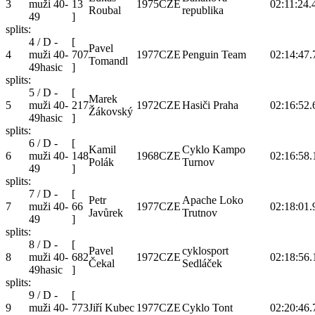
3
muži 40-
13
1975
CZE
02:11:24.
Roubal
republika
49
]
splits:
4 / D -
[
Pavel
4
muži 40-
707
1977
CZE
Penguin Team
02:14:47.
Tomandl
49hasic
]
splits:
5 / D -
[
Marek
5
muži 40-
217
1972
CZE
Hasiči Praha
02:16:52.
Žákovský
49hasic
]
splits:
6 / D -
[
Kamil
Cyklo Kampo
6
muži 40-
148
1968
CZE
02:16:58.
Polák
Turnov
49
]
splits:
7 / D -
[
Petr
Apache Loko
7
muži 40-
66
1977
CZE
02:18:01.
Javůrek
Trutnov
49
]
splits:
8 / D -
[
Pavel
cyklosport
8
muži 40-
682
1972
CZE
02:18:56.
Čekal
Sedláček
49hasic
]
splits:
9 / D -
[
9
muži 40-
773
Jiří Kubec
1977
CZE
Cyklo Tont
02:20:46.