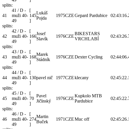
splits:
41 / D -
[
Lukáš
41
muži 40-
145
1975
CZE
Gepard Pardubice
02:43:16.
Pojda
49
]
splits:
42 / D -
[
Josef
BIKESTARS
42
muži 40-
166
1976
CZE
02:43:26.
Slavík
VRCHLABÍ
49
]
splits:
43 / D -
[
Marek
43
muži 40-
168
1976
CZE
Dexter Cycling
02:44:06.
Stádník
49
]
splits:
44 / D -
[
44
muži 40-
130
pavel nič
1977
CZE
klecany
02:45:22.
49
]
splits:
45 / D -
[
Pavel
Kupkolo MTB
45
muži 40-
70
1976
CZE
02:45:22.
Jičínský
Pardubice
49
]
splits:
46 / D -
[
Martin
46
muži 40-
274
1971
CZE
Muc off
02:45:26.
Buček
49
]