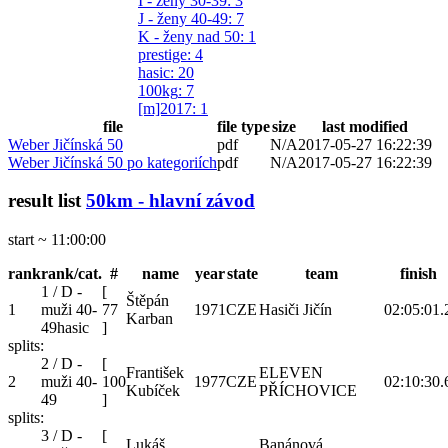
I - ženy 30-39
: 3
J - ženy 40-49
: 7
K - ženy nad 50
: 1
prestige
: 4
hasic
: 20
100kg
: 7
[m]2017
: 1
file
file type
size
last modified
Weber Jičínská 50
pdf
N/A
2017-05-27 16:22:39
Weber Jičínská 50 po kategoriích
pdf
N/A
2017-05-27 16:22:39
result list
50km - hlavní závod
start ~ 11:00:00
rank
rank/cat.
#
name
year
state
team
finish
1 / D -
[
Štěpán
1
muži 40-
77
1971
CZE
Hasiči Jičín
02:05:01.
Karban
49hasic
]
splits:
2 / D -
[
František
ELEVEN
2
muži 40-
100
1977
CZE
02:10:30.
Kubíček
PŘÍCHOVICE
49
]
splits:
3 / D -
[
Lukáš
Banánová