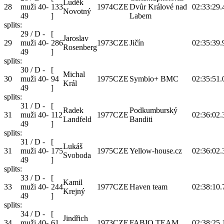
Luděk
28
muži 40-
133
1974
CZE
Dvůr Králové nad
02:33:29.
Novotný
49
]
Labem
splits:
29 / D -
[
Jaroslav
29
muži 40-
286
1973
CZE
Jičín
02:35:39.
Rosenberg
49
]
splits:
30 / D -
[
Michal
30
muži 40-
94
1975
CZE
Symbio+ BMC
02:35:51.
Král
49
]
splits:
31 / D -
[
Radek
Podkumburský
31
muži 40-
112
1977
CZE
02:36:02.
Landfeld
Banditi
49
]
splits:
31 / D -
[
Lukáš
31
muži 40-
175
1975
CZE
Yellow-house.cz
02:36:02.
Svoboda
49
]
splits:
33 / D -
[
Kamil
33
muži 40-
244
1977
CZE
Haven team
02:38:10.
Krejný
49
]
splits:
34 / D -
[
Jindřich
34
muži 40-
61
1973
CZE
FABIO TEAM
02:38:25.