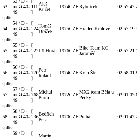
53 / D -
[
Aleš
53
muži 40-
111
1974
CZE
Rybnicek
02:55:47.
Kužel
49
]
splits:
54 / D -
[
Tomáš
54
muži 40-
224
1975
CZE
Hradec Králové
02:57:19.
Drážek
49
]
splits:
55 / D -
[
Bike Team KC
55
muži 40-
222
Jiří Horák
1976
CZE
02:57:21.
Jaroměř
49
]
splits:
56 / D -
[
Petr
56
muži 40-
770
1974
CZE
Kolo Šír
02:58:01.
Imlauf
49
]
splits:
57 / D -
[
Michal
MX2 team Bělá u
57
muži 40-
768
1972
CZE
03:01:05.
Purm
Pecky
49
]
splits:
58 / D -
[
Bedřich
58
muži 40-
236
1970
CZE
Praha
03:01:47.
Pelc
49
]
splits:
59 / D -
[
Martin