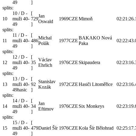
49
]
splits:
10 / D -
[
Jan
10
muži 40-
729
1969
CZE
Mimoň
02:21:26.
Oswald
49
]
splits:
11 / D -
[
Michal
BAKAKO Nová
11
muži 40-
486
1977
CZE
02:22:43.
Polák
Paka
49
]
splits:
12 / D -
[
Václav
12
muži 40-
35
1976
CZE
Skipaudera
02:23:16.
Ehrlich
49
]
splits:
13 / D -
[
Stanislav
13
muži 40-
92
1972
CZE
Hasiči Litoměřice
02:23:16.
Kozák
49hasic
]
splits:
14 / D -
[
Jan
14
muži 40-
34
1976
CZE
Six Monkeys
02:23:19.
Eftimov
49
]
splits:
15 / D -
[
15
muži 40-
479
Daniel Šír
1976
CZE
Kola Šír Bělohrad
02:25:17.
49
]