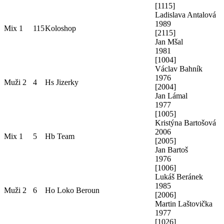
[
1115
]
Ladislava Antalová
1989
Mix 1
115
Koloshop
[
2115
]
Jan Mšal
1981
[
1004
]
Václav Bahník
1976
Muži 2
4
Hs Jizerky
[
2004
]
Jan Lámal
1977
[
1005
]
Kristýna Bartošová
2006
Mix 1
5
Hb Team
[
2005
]
Jan Bartoš
1976
[
1006
]
Lukáš Beránek
1985
Muži 2
6
Ho Loko Beroun
[
2006
]
Martin Laštovička
1977
[
1026
]