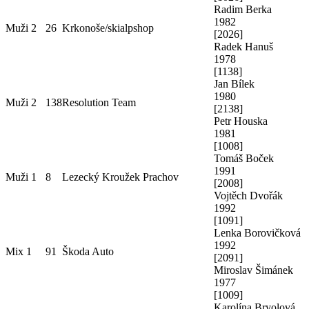
Radim Berka
1982
Muži 2
26
Krkonoše/skialpshop
[
2026
]
Radek Hanuš
1978
[
1138
]
Jan Bílek
1980
Muži 2
138
Resolution Team
[
2138
]
Petr Houska
1981
[
1008
]
Tomáš Boček
1991
Muži 1
8
Lezecký Kroužek Prachov
[
2008
]
Vojtěch Dvořák
1992
[
1091
]
Lenka Borovičková
1992
Mix 1
91
Škoda Auto
[
2091
]
Miroslav Šimánek
1977
[
1009
]
Karolína Bryolová