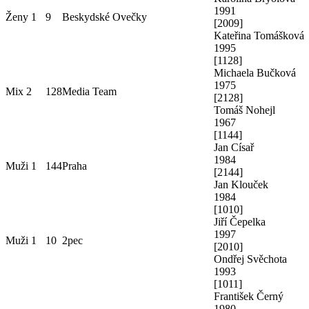
1991
Ženy 1
9
Beskydské Ovečky
[
2009
]
Kateřina Tomášková
1995
[
1128
]
Michaela Bučková
1975
Mix 2
128
Media Team
[
2128
]
Tomáš Nohejl
1967
[
1144
]
Jan Císař
1984
Muži 1
144
Praha
[
2144
]
Jan Klouček
1984
[
1010
]
Jiří Čepelka
1997
Muži 1
10
2pec
[
2010
]
Ondřej Svěchota
1993
[
1011
]
František Černý
1980