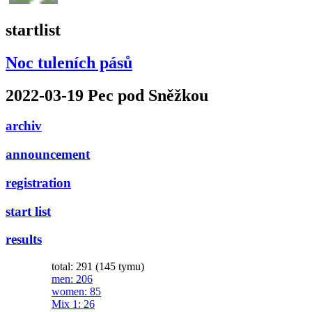
startlist
Noc tuleních pásů
2022-03-19 Pec pod Sněžkou
archiv
announcement
registration
start list
results
total: 291 (145 tymu)
men
: 206
women
: 85
Mix 1
: 26