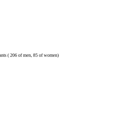
ants (
206 of men
,
85 of women
)