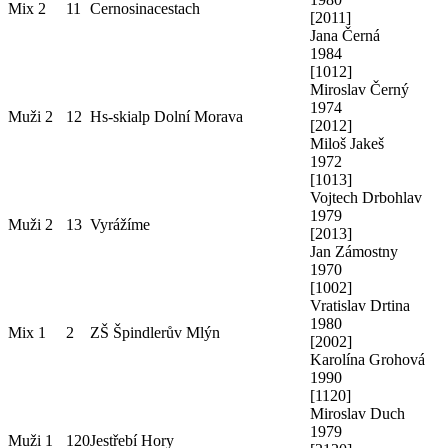
Mix 2
11
Cernosinacestach
[
2011
]
Jana Černá
1984
[
1012
]
Miroslav Černý
1974
Muži 2
12
Hs-skialp Dolní Morava
[
2012
]
Miloš Jakeš
1972
[
1013
]
Vojtech Drbohlav
1979
Muži 2
13
Vyrážíme
[
2013
]
Jan Zámostny
1970
[
1002
]
Vratislav Drtina
1980
Mix 1
2
ZŠ Špindlerův Mlýn
[
2002
]
Karolína Grohová
1990
[
1120
]
Miroslav Duch
1979
Muži 1
120
Jestřebí Hory