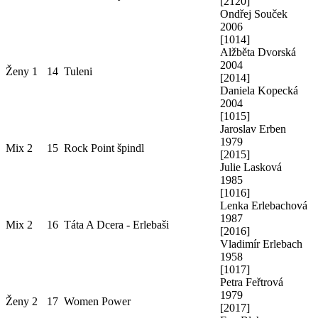
[
2120
]
Ondřej Souček
2006
[
1014
]
Alžběta Dvorská
2004
Ženy 1
14
Tuleni
[
2014
]
Daniela Kopecká
2004
[
1015
]
Jaroslav Erben
1979
Mix 2
15
Rock Point špindl
[
2015
]
Julie Lasková
1985
[
1016
]
Lenka Erlebachová
1987
Mix 2
16
Táta A Dcera - Erlebaši
[
2016
]
Vladimír Erlebach
1958
[
1017
]
Petra Feřtrová
1979
Ženy 2
17
Women Power
[
2017
]