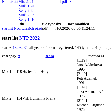
NTP 2022
Mix 2
: 21
[
html
]
[
pdf
]
[
xls
]
Muži 1
: 40
Ženy 2
: 9
Muži 2
: 39
Ženy 1
: 10
file
file type
size
last modified
startlist Noc tuleních pásů
pdf
N/A
2026-08-05 11:24:11
start list
NTP 2022
start ~
18:08:07
, all years of born
,
registered: 145 tymu
, 291 particip
category
#
team
members
[
1119
]
Jana Adámková
1996
Mix 1
119
Hs Jestřebí Hory
[
2119
]
Petr Adámek
1991
[
1114
]
Jitka Akrmanová
1976
Mix 2
114
Vsk Humanita Praha
[
2114
]
Michael Augustin
1976