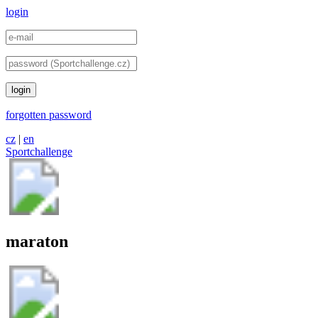
login
login
forgotten password
cz
|
en
Sportchallenge
maraton