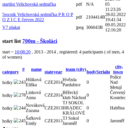
startlist Velichovská sedmička
pdf
N/A
05
11:23:26
5rocnik Velichovská sedmička P R O P
28.02.2022
pdf
2104414B
O Z I C E červen 2022
19:41:34
09.05.2022
V7 plakat
jpeg
306043B
12:16:20
start list
700m - Školáci
start ~
10:08:20
, 2013 - 2014
,
registered: 4 participants
(
of men
,
4
of women
)
city,
#
name
team (city)
category
state
year
bodySerialu
town
Police
Hůlková
Hvězda
243
CZE
2014
0
Nad
holky
Eliška
Pardubice
Metují
Linková
Běžecký
Červený
278
CZE
2014
0
holky
Anna
klub Náchod
Kostelec
TJ SOKOL
Nováková
244
CZE
2013
HRADEC
0
Habřina
holky
Zuzana
KRÁLOVÉ
Šafková
TJ Sokol
245
CZE
2013
0
Jaroměř
holky
Emily
Jaroměř