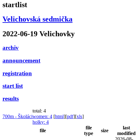
startlist
Velichovská sedmička
2022-06-19 Velichovky
archiv
announcement
registration
start list
results
total: 4
700m - Školáci
women
: 4
[
html
]
[
pdf
]
[
xls
]
holky
: 4
file
last
file
size
type
modified
2026-08-