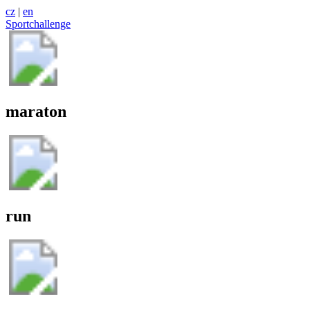
cz
|
en
Sportchallenge
maraton
run