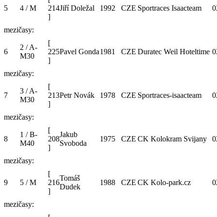
5
4 / M
214
Jiří Doležal
1992
CZE
Sportraces Isaacteam
0
]
mezičasy:
[
2 / A-
6
225
Pavel Gonda
1981
CZE
Duratec Weil Hoteltime
0
M30
]
mezičasy:
[
3 / A-
7
213
Petr Novák
1978
CZE
Sportraces-isaacteam
0
M30
]
mezičasy:
[
1 / B-
Jakub
8
208
1975
CZE
CK Kolokram Svijany
0
M40
Svoboda
]
mezičasy:
[
Tomáš
9
5 / M
216
1988
CZE
CK Kolo-park.cz
0
Dudek
]
mezičasy: