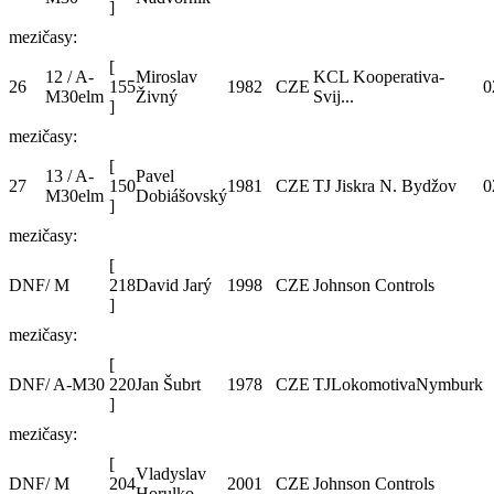
]
mezičasy:
[
12 / A-
Miroslav
KCL Kooperativa-
26
155
1982
CZE
0
M30elm
Živný
Svij...
]
mezičasy:
[
13 / A-
Pavel
27
150
1981
CZE
TJ Jiskra N. Bydžov
0
M30elm
Dobiášovský
]
mezičasy:
[
DNF
/ M
218
David Jarý
1998
CZE
Johnson Controls
]
mezičasy:
[
DNF
/ A-M30
220
Jan Šubrt
1978
CZE
TJLokomotivaNymburk
]
mezičasy:
[
Vladyslav
DNF
/ M
204
2001
CZE
Johnson Controls
Horulko