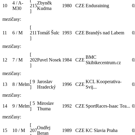
[
4 / A-
Zbyněk
10
215
1980
CZE
Enduraining
0
M30
Kudrna
]
mezičasy:
[
11
6 / M
211
Tomáš Šulc
1993
CZE
Brandýs nad Labem
0
]
mezičasy:
[
BMC
12
7 / M
202
Pavel Nosek
1984
CZE
0
Skibikecentrum.cz
]
mezičasy:
[
9
Jaroslav
KCL Kooperativa-
13
8 / Melm
1996
CZE
0
]
Hradecký
Svij...
mezičasy:
[
5
Miroslav
14
9 / Melm
1992
CZE
SportRaces-Isaac Tea...
0
]
Thuma
mezičasy:
[
Ondřej
15
10 / M
207
1989
CZE
KC Slavia Praha
0
Beran