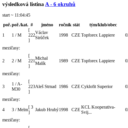
výsledková listina
A - 6 okruhů
start ~ 11:04:45
poř.
poř./kat.
#
jméno
ročník
stát
tým/klub/obec
[
Václav
1
1 / M
222
1998
CZE
Topforex Lappiere
0
Sirůček
]
mezičasy:
[
Michal
2
2 / M
221
1989
CZE
Topforex Lappiere
0
Malík
]
mezičasy:
[
1 / A-
3
223
Aleš Strnad
1986
CZE
Cyklofit Superior
0
M30
]
mezičasy:
[
3
KCL Kooperativa-
4
3 / Melm
Jakub Hrubý
1998
CZE
0
]
Svij...
mezičasy:
[