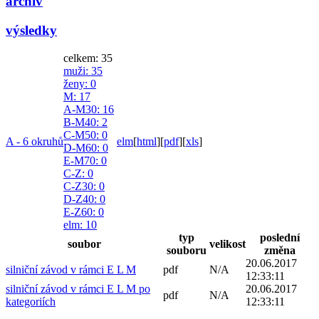
archiv
výsledky
celkem: 35
muži
: 35
ženy
: 0
M
: 17
A-M30
: 16
B-M40
: 2
C-M50
: 0
A - 6 okruhů
elm
[
html
]
[
pdf
]
[
xls
]
D-M60
: 0
E-M70
: 0
C-Z
: 0
C-Z30
: 0
D-Z40
: 0
E-Z60
: 0
elm
: 10
typ
poslední
soubor
velikost
souboru
změna
20.06.2017
silniční závod v rámci E L M
pdf
N/A
12:33:11
silniční závod v rámci E L M po
20.06.2017
pdf
N/A
kategoriích
12:33:11