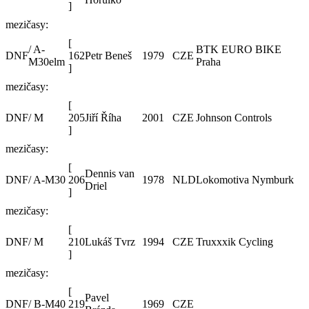
]
mezičasy:
[
/ A-
BTK EURO BIKE
DNF
162
Petr Beneš
1979
CZE
M30elm
Praha
]
mezičasy:
[
DNF
/ M
205
Jiří Říha
2001
CZE
Johnson Controls
]
mezičasy:
[
Dennis van
DNF
/ A-M30
206
1978
NLD
Lokomotiva Nymburk
Driel
]
mezičasy:
[
DNF
/ M
210
Lukáš Tvrz
1994
CZE
Truxxxik Cycling
]
mezičasy:
[
Pavel
DNF
/ B-M40
219
1969
CZE