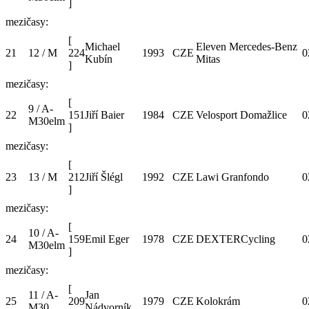
]
mezičasy:
[
Michael
Eleven Mercedes-Benz
21
12 / M
224
1993
CZE
0
Kubín
Mitas
]
mezičasy:
[
9 / A-
22
151
Jiří Baier
1984
CZE
Velosport Domažlice
0
M30elm
]
mezičasy:
[
23
13 / M
212
Jiří Šlégl
1992
CZE
Lawi Granfondo
0
]
mezičasy:
[
10 / A-
24
159
Emil Eger
1978
CZE
DEXTERCycling
0
M30elm
]
mezičasy:
[
11 / A-
Jan
25
209
1979
CZE
Kolokrám
0
M30
Nádvorník