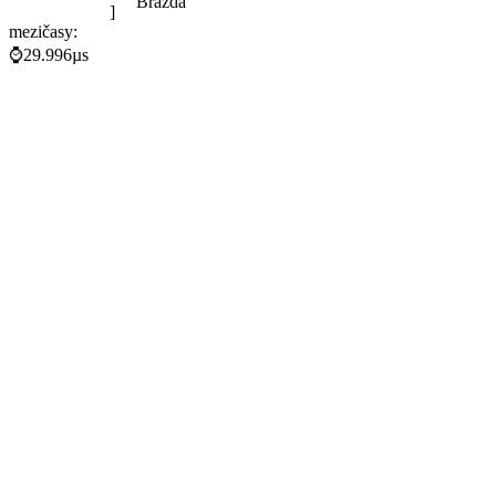
Brázda
]
mezičasy:
⌚29.996µs