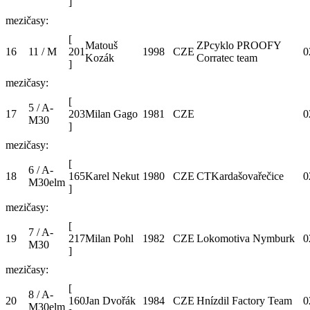
]
mezičasy:
[
Matouš
ZPcyklo PROOFY
16
11 / M
201
1998
CZE
0
Kozák
Corratec team
]
mezičasy:
[
5 / A-
17
203
Milan Gago
1981
CZE
0
M30
]
mezičasy:
[
6 / A-
18
165
Karel Nekut
1980
CZE
CTKardašovařečice
0
M30elm
]
mezičasy:
[
7 / A-
19
217
Milan Pohl
1982
CZE
Lokomotiva Nymburk
0
M30
]
mezičasy:
[
8 / A-
20
160
Jan Dvořák
1984
CZE
Hnízdil Factory Team
0
M30elm