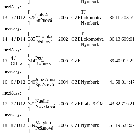
]
Nymburk
mezičasy:
[
TJ
Gaboša
13
5 / D12
326
2005
CZE
Lokomotiva
36:11.2
08:5
Šnídlová
]
Nymburk
mezičasy:
[
TJ
Veronika
14
4 / D14
335
2002
CZE
Lokomotiva
36:13.6
09:0
Dědková
]
Nymburk
mezičasy:
[
4 /
Petr
15
314
2005
CZE
39:40.9
12:2
CH12
Kořínek
]
mezičasy:
[
Julie Anna
16
6 / D12
340
2004
CZE
Nymburk
41:58.8
14:4
Špačková
]
mezičasy:
[
Natálie
17
7 / D12
321
2005
CZE
Praha 9 ČM
43:32.7
16:2
Nováková
]
mezičasy:
[
Matylda
18
8 / D12
339
2005
CZE
Nymburk
51:19.5
24:0
Pešánová
]