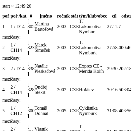
start ~ 12:49:20
poř.
poř./kat.
#
jméno
ročník
stát
tým/klub/obec
cíl
odst
[
TJ
Martina
1
1 / D14
305
2003
CZE
Lokomotiva
27:11.7
Bartošová
]
Nymbur...
mezičasy:
[
TJ
1 /
Marek
2
323
2003
CZE
Lokomotiva
27:58.0
00:4
CH14
Šimeček
]
Nymburk
mezičasy:
[
Natálie
Expres CZ -
3
2 / D14
338
2003
CZE
29:30.2
02:1
Pleskačová
Merida Kolín
]
mezičasy:
[
2 /
Ondřej
4
328
2002
CZE
Hořátev
30:16.5
03:0
CH14
Štekrt
]
mezičasy:
[
1 /
Tomáš
Cyklistika
5
300
2005
CZE
31:08.4
03:5
CH12
Dohnal
Nymburk
]
mezičasy:
[
TJ
2 /
Vlastík