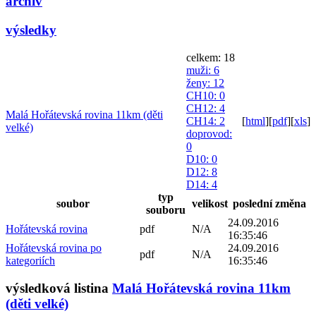
archiv
výsledky
celkem: 18
muži
: 6
ženy
: 12
CH10
: 0
CH12
: 4
Malá Hořátevská rovina 11km (děti
CH14
: 2
[
html
]
[
pdf
]
[
xls
]
velké)
doprovod
:
0
D10
: 0
D12
: 8
D14
: 4
typ
soubor
velikost
poslední změna
souboru
24.09.2016
Hořátevská rovina
pdf
N/A
16:35:46
Hořátevská rovina po
24.09.2016
pdf
N/A
kategoriích
16:35:46
výsledková listina
Malá Hořátevská rovina 11km
(děti velké)