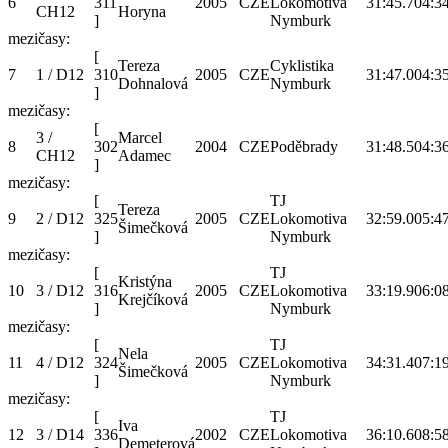
6
311
2005
CZE
Lokomotiva
31:45.7
04:3
CH12
Horyna
]
Nymburk
mezičasy:
[
Tereza
Cyklistika
7
1 / D12
310
2005
CZE
31:47.0
04:3
Dohnalová
Nymburk
]
mezičasy:
[
3 /
Marcel
8
302
2004
CZE
Poděbrady
31:48.5
04:3
CH12
Adamec
]
mezičasy:
[
TJ
Tereza
9
2 / D12
325
2005
CZE
Lokomotiva
32:59.0
05:4
Šimečková
]
Nymburk
mezičasy:
[
TJ
Kristýna
10
3 / D12
316
2005
CZE
Lokomotiva
33:19.9
06:0
Krejčíková
]
Nymburk
mezičasy:
[
TJ
Nela
11
4 / D12
324
2005
CZE
Lokomotiva
34:31.4
07:1
Šimečková
]
Nymburk
mezičasy:
[
TJ
Iva
12
3 / D14
336
2002
CZE
Lokomotiva
36:10.6
08:5
Demeterová