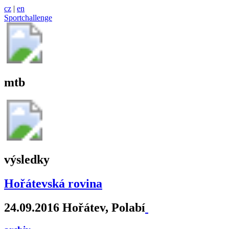
cz
|
en
Sportchallenge
mtb
výsledky
Hořátevská rovina
24.09.2016 Hořátev, Polabí