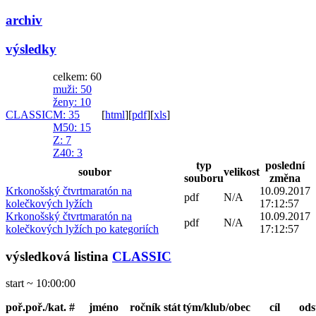
archiv
výsledky
celkem: 60
muži
: 50
ženy
: 10
CLASSIC
M
: 35
[
html
]
[
pdf
]
[
xls
]
M50
: 15
Z
: 7
Z40
: 3
typ
poslední
soubor
velikost
souboru
změna
Krkonošský čtvrtmaratón na
10.09.2017
pdf
N/A
kolečkových lyžích
17:12:57
Krkonošský čtvrtmaratón na
10.09.2017
pdf
N/A
kolečkových lyžích po kategoriích
17:12:57
výsledková listina
CLASSIC
start ~ 10:00:00
poř.
poř./kat.
#
jméno
ročník
stát
tým/klub/obec
cíl
ods