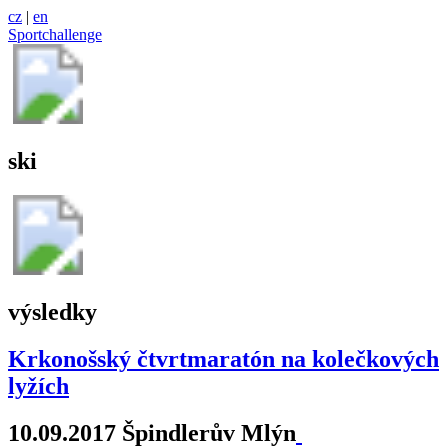
cz
|
en
Sportchallenge
ski
výsledky
Krkonošský čtvrtmaratón na kolečkových
lyžích
10.09.2017 Špindlerův Mlýn