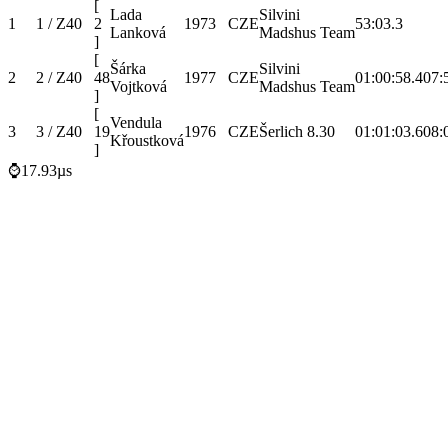
[
Lada
Silvini
1
1 / Z40
2
1973
CZE
53:03.3
Lanková
Madshus Team
]
[
Šárka
Silvini
2
2 / Z40
48
1977
CZE
01:00:58.4
07:
Vojtková
Madshus Team
]
[
Vendula
3
3 / Z40
19
1976
CZE
Šerlich 8.30
01:01:03.6
08:
Křoustková
]
⌚17.93µs