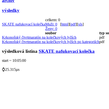
archiv
výsledky
celkem: 0
SKATE nafukovací kolečka
Muži
: 0
[
html
]
[
pdf
]
[
xls
]
Ženy
: 0
soubor
typ s
Krkonošský čtvrtmaratón na kolečkových lyžích
pdf
Krkonošský čtvrtmaratón na kolečkových lyžích po kategoriích
pdf
výsledková listina
SKATE nafukovací kolečka
start ~ 10:05:00
⌚25.315µs