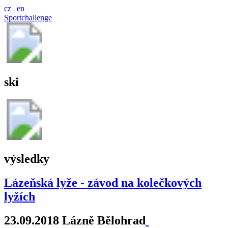
cz
|
en
Sportchallenge
ski
výsledky
Lázeňská lyže - závod na kolečkových
lyžích
23.09.2018 Lázně Bělohrad