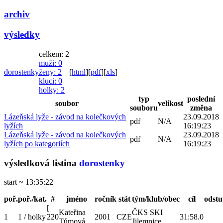
archiv
výsledky
celkem: 2
muži
: 0
dorostenky
ženy
: 2
[
html
]
[
pdf
]
[
xls
]
kluci
: 0
holky
: 2
typ
poslední
soubor
velikost
souboru
změna
Lázeňská lyže - závod na kolečkových
23.09.2018
pdf
N/A
lyžích
16:19:23
Lázeňská lyže - závod na kolečkových
23.09.2018
pdf
N/A
lyžích po kategoriích
16:19:23
výsledková listina
dorostenky
start ~ 13:35:22
poř.
poř./kat.
#
jméno
ročník
stát
tým/klub/obec
cíl
odst
[
Kateřina
ČKS SKI
1
1 / holky
220
2001
CZE
31:58.0
Tůmová
Jilemnice