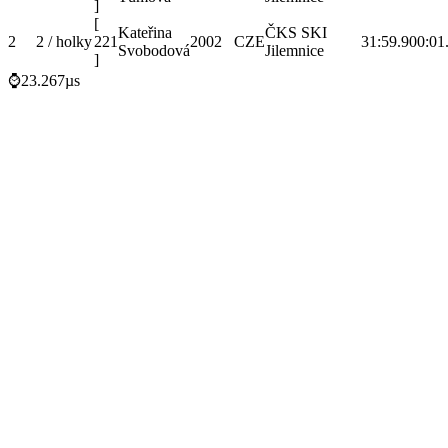
]
[
Kateřina
ČKS SKI
2
2 / holky
221
2002
CZE
31:59.9
00:01
Svobodová
Jilemnice
]
⌚23.267µs