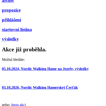
archiv
propozice
přihlášení
startovní listina
výsledky
Akce již proběhla.
Možná hledáte:
05.10.2024, Nordic Walking Hamr na Jezeře, výsledky
03.10.2026, Nordic Walking Hamerskej Čerťák
nebo:
jinou akci