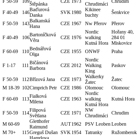
F 50-59
109
CZE
1973
Chrudim
Štěpánka
Chrudimáci
Baďurová
Kikinee
F 40-49
146
SVK
1980
Šenkvice
Danka
buchty
Balkanská
F 50-59
143
CZE
1967
Nw Přerov
Přerov
Hana
Nordic
Hořany 40,
Bartoníčková
F 40-49
106
CZE
1976
walking
284 01
Věra
Kutná Hora
Miskovice
Bednářová
F 60-69
110
CZE
1955
ONWF
Praha
Olga
Nordic
Bičánová
F 1-17
111
CZE
2012
Walking
Paskov
Barbora
King
Walkerky
F 50-59
112
Břízová Jana
CZE
1973
Žatec
Žatec
M 18-39
102
Cimprich Petr
CZE
1986
Olomouc
Olomouc
Nordic
Fialková
F 60-69
113
CZE
1963
walking
Kutná Hora
Milena
Kutná Hora
Filipová
NW
F 50-59
114
CZE
1971
Chrudim
Světlana
Chrudimáci
Gletthofer
M 60-69
AUT
1962
PSV Leoben
Leoben
Raimund
M 70+
115
Greguš Dušan
SVK
1954
Tatranky
Ružomberok
Hamrlova