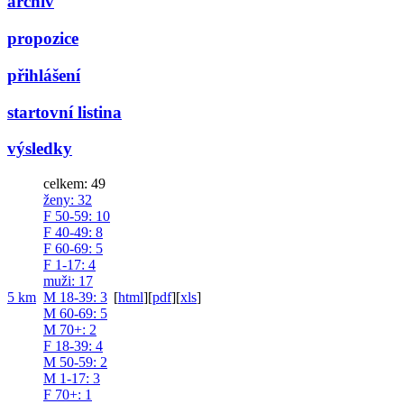
archiv
propozice
přihlášení
startovní listina
výsledky
celkem: 49
ženy
: 32
F 50-59
: 10
F 40-49
: 8
F 60-69
: 5
F 1-17
: 4
muži
: 17
5 km
M 18-39
: 3
[
html
]
[
pdf
]
[
xls
]
M 60-69
: 5
M 70+
: 2
F 18-39
: 4
M 50-59
: 2
M 1-17
: 3
F 70+
: 1