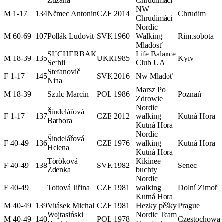
Zuzana
Chrudimáci
NW
M 1-17
134
Němec Antonin
CZE
2014
Chrudim
Chrudimáci
Nordic
M 60-69
107
Pollák Ludovit
SVK
1960
Walking
Rim.sobota
Mladosť
SHCHERBAK
Life Balance
M 18-39
135
UKR
1985
Kyiv
Serhii
Club UA
Stefanovič
F 1-17
145
SVK
2016
Nw Mladoť
Nina
Marsz Po
M 18-39
Szulc Marcin
POL
1986
Poznań
Zdrowie
Nordic
Šindelářová
F 1-17
137
CZE
2012
walking
Kutná Hora
Barbora
Kutná Hora
Nordic
Šindelářová
F 40-49
136
CZE
1976
walking
Kutná Hora
Helena
Kutná Hora
Töröková
Kikinee
F 40-49
138
SVK
1982
Senec
Zdenka
buchty
Nordic
F 40-49
Tottová Jiřina
CZE
1981
walking
Dolní Zimoř
Kutná Hora
M 40-49
139
Vitásek Michal
CZE
1981
Hezky pěšky
Prague
Wojtasiński
Nordic Team
M 40-49
140
POL
1978
Częstochowa