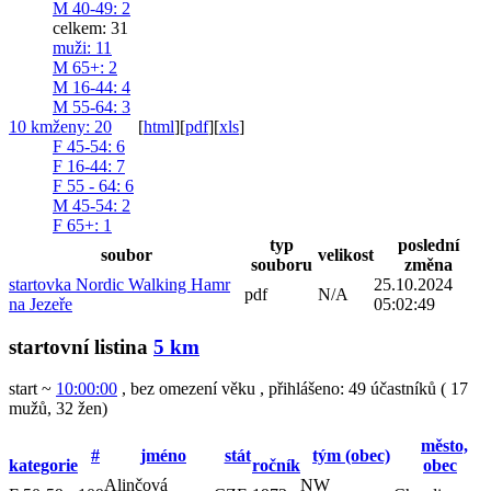
M 40-49
: 2
celkem: 31
muži
: 11
M 65+
: 2
M 16-44
: 4
M 55-64
: 3
10 km
ženy
: 20
[
html
]
[
pdf
]
[
xls
]
F 45-54
: 6
F 16-44
: 7
F 55 - 64
: 6
M 45-54
: 2
F 65+
: 1
typ
poslední
soubor
velikost
souboru
změna
startovka Nordic Walking Hamr
25.10.2024
pdf
N/A
na Jezeře
05:02:49
startovní listina
5 km
start ~
10:00:00
, bez omezení věku
,
přihlášeno: 49 účastníků
(
17
mužů
,
32 žen
)
město,
#
jméno
stát
tým (obec)
kategorie
ročník
obec
Alinčová
NW