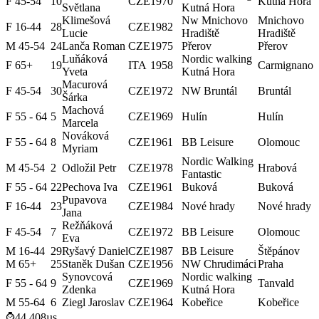
F 45-54
10
CZE
1970
Kutná Hora
Světlana
Kutná Hora
Klimešová
Nw Mnichovo
Mnichovo
F 16-44
28
CZE
1982
Lucie
Hradiště
Hradiště
M 45-54
24
Lanča Roman
CZE
1975
Přerov
Přerov
Luňáková
Nordic walking
F 65+
19
ITA
1958
Carmignano
Yveta
Kutná Hora
Macurová
F 45-54
30
CZE
1972
NW Bruntál
Bruntál
Šárka
Machová
F 55 - 64
5
CZE
1969
Hulín
Hulín
Marcela
Nováková
F 55 - 64
8
CZE
1961
BB Leisure
Olomouc
Myriam
Nordic Walking
M 45-54
2
Odložil Petr
CZE
1978
Hrabová
Fantastic
F 55 - 64
22
Pechova Iva
CZE
1961
Buková
Buková
Pupavova
F 16-44
23
CZE
1984
Nové hrady
Nové hrady
Jana
Režňáková
F 45-54
7
CZE
1972
BB Leisure
Olomouc
Eva
M 16-44
29
Ryšavý Daniel
CZE
1987
BB Leisure
Štěpánov
M 65+
25
Staněk Dušan
CZE
1956
NW Chrudimáci
Praha
Synovcová
Nordic walking
F 55 - 64
9
CZE
1969
Tanvald
Zdenka
Kutná Hora
M 55-64
6
Ziegl Jaroslav
CZE
1964
Kobeřice
Kobeřice
⌚44.408µs