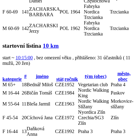
Daniel
Częstochowa
Fabryka
ZACHARSKA
F 60-69
141
POL
1964
Nordica
Trzcianka
BARBARA
Trzcianka
Fabryka
ZACHARSKI
M 60-69
142
POL
1962
Nordica
Trzcianka
Jerzy
Trzcianka
startovní listina
10 km
start ~
10:15:00
, bez omezení věku
,
přihlášeno: 31 účastníků
(
11
mužů
,
20 žen
)
město,
#
jméno
tým (obec)
kategorie
stát
ročník
obec
M 65+
18
Bednář Miloš
CZE
1952
Vegetarian club
Praha 4
Nordic Walking
M 16-44
26
Bičán Tomáš
CZE
1984
Paskov
King
Nordic Walking
Morkovice-
M 55-64
11
Bleša Jarmil
CZE
1963
Slížany
slížany
Nyordica Zlín
F 45-54
20
Cíchová Jana
CZE
1972
Czechia/SG3
Zlín
Zlín
Daňková
F 16-44
13
CZE
1992
Praha 3
Praha 3
Anna