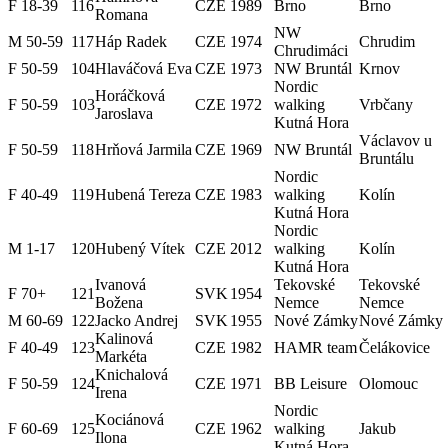
F 18-39
116
CZE
1989
Brno
Brno
Romana
NW
M 50-59
117
Háp Radek
CZE
1974
Chrudim
Chrudimáci
F 50-59
104
Hlaváčová Eva
CZE
1973
NW Bruntál
Krnov
Nordic
Horáčková
F 50-59
103
CZE
1972
walking
Vrbčany
Jaroslava
Kutná Hora
Václavov u
F 50-59
118
Hrňová Jarmila
CZE
1969
NW Bruntál
Bruntálu
Nordic
F 40-49
119
Hubená Tereza
CZE
1983
walking
Kolín
Kutná Hora
Nordic
M 1-17
120
Hubený Vítek
CZE
2012
walking
Kolín
Kutná Hora
Ivanová
Tekovské
Tekovské
F 70+
121
SVK
1954
Božena
Nemce
Nemce
M 60-69
122
Jacko Andrej
SVK
1955
Nové Zámky
Nové Zámky
Kalinová
F 40-49
123
CZE
1982
HAMR team
Čelákovice
Markéta
Knichalová
F 50-59
124
CZE
1971
BB Leisure
Olomouc
Irena
Nordic
Kociánová
F 60-69
125
CZE
1962
walking
Jakub
Ilona
Kutná Hora