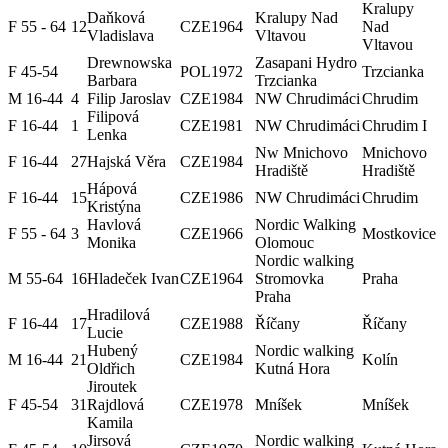
Kralupy
Daňková
Kralupy Nad
F 55 - 64
12
CZE
1964
Nad
Vladislava
Vltavou
Vltavou
Drewnowska
Zasapani Hydro
F 45-54
POL
1972
Trzcianka
Barbara
Trzcianka
M 16-44
4
Filip Jaroslav
CZE
1984
NW Chrudimáci
Chrudim
Filipová
F 16-44
1
CZE
1981
NW Chrudimáci
Chrudim I
Lenka
Nw Mnichovo
Mnichovo
F 16-44
27
Hajská Věra
CZE
1984
Hradiště
Hradiště
Hápová
F 16-44
15
CZE
1986
NW Chrudimáci
Chrudim
Kristýna
Havlová
Nordic Walking
F 55 - 64
3
CZE
1966
Mostkovice
Monika
Olomouc
Nordic walking
M 55-64
16
Hladeček Ivan
CZE
1964
Stromovka
Praha
Praha
Hradilová
F 16-44
17
CZE
1988
Říčany
Říčany
Lucie
Hubený
Nordic walking
M 16-44
21
CZE
1984
Kolín
Oldřich
Kutná Hora
Jiroutek
F 45-54
31
Rajdlová
CZE
1978
Mníšek
Mníšek
Kamila
Jirsová
Nordic walking