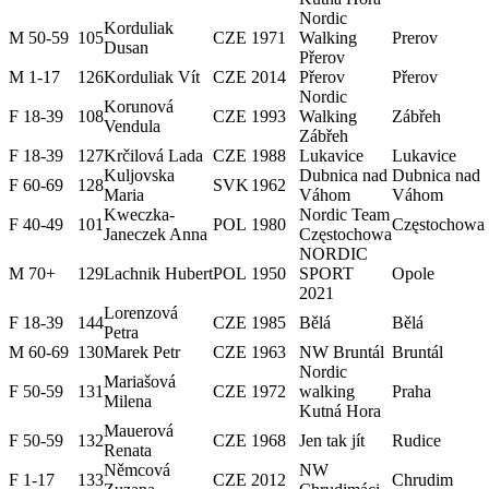
Nordic
Korduliak
M 50-59
105
CZE
1971
Walking
Prerov
Dusan
Přerov
M 1-17
126
Korduliak Vít
CZE
2014
Přerov
Přerov
Nordic
Korunová
F 18-39
108
CZE
1993
Walking
Zábřeh
Vendula
Zábřeh
F 18-39
127
Krčilová Lada
CZE
1988
Lukavice
Lukavice
Kuljovska
Dubnica nad
Dubnica nad
F 60-69
128
SVK
1962
Maria
Váhom
Váhom
Kweczka-
Nordic Team
F 40-49
101
POL
1980
Częstochowa
Janeczek Anna
Częstochowa
NORDIC
M 70+
129
Lachnik Hubert
POL
1950
SPORT
Opole
2021
Lorenzová
F 18-39
144
CZE
1985
Bělá
Bělá
Petra
M 60-69
130
Marek Petr
CZE
1963
NW Bruntál
Bruntál
Nordic
Mariašová
F 50-59
131
CZE
1972
walking
Praha
Milena
Kutná Hora
Mauerová
F 50-59
132
CZE
1968
Jen tak jít
Rudice
Renata
Němcová
NW
F 1-17
133
CZE
2012
Chrudim