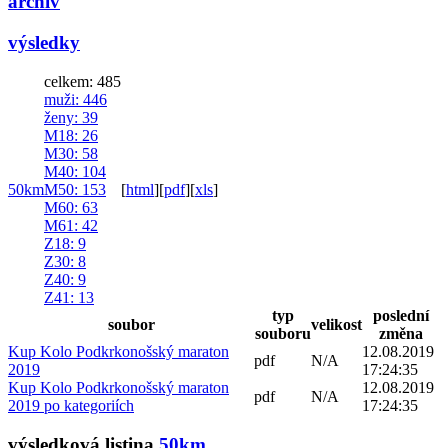
archiv
výsledky
celkem: 485
muži
: 446
ženy
: 39
M18
: 26
M30
: 58
M40
: 104
50km
M50
: 153
[
html
]
[
pdf
]
[
xls
]
M60
: 63
M61
: 42
Z18
: 9
Z30
: 8
Z40
: 9
Z41
: 13
typ
poslední
soubor
velikost
souboru
změna
Kup Kolo Podkrkonošský maraton
12.08.2019
pdf
N/A
2019
17:24:35
Kup Kolo Podkrkonošský maraton
12.08.2019
pdf
N/A
2019 po kategoriích
17:24:35
výsledková listina
50km