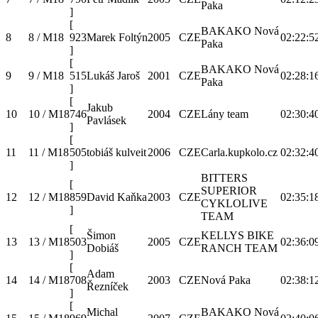
Paka
]
[
BAKAKO Nová
8
8 / M18
923
Marek Foltýn
2005
CZE
02:22:5
Paka
]
[
BAKAKO Nová
9
9 / M18
515
Lukáš Jaroš
2001
CZE
02:28:1
Paka
]
[
Jakub
10
10 / M18
746
2004
CZE
Lány team
02:30:4
Pavlásek
]
[
11
11 / M18
505
tobiáš kulveit
2006
CZE
Carla.kupkolo.cz
02:32:4
]
BITTERS
[
SUPERIOR
12
12 / M18
859
David Kaňka
2003
CZE
02:35:1
CYKLOLIVE
]
TEAM
[
Šimon
KELLYS BIKE
13
13 / M18
503
2005
CZE
02:36:0
Dobiáš
RANCH TEAM
]
[
Adam
14
14 / M18
708
2003
CZE
Nová Paka
02:38:1
Řezníček
]
[
Michal
BAKAKO Nová