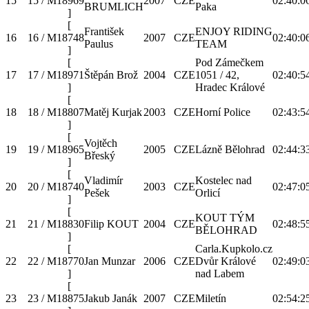
15
15 / M18
969
2007
CZE
02:40:0
BRUMLICH
Paka
]
[
František
ENJOY RIDING
16
16 / M18
748
2007
CZE
02:40:0
Paulus
TEAM
]
[
Pod Zámečkem
17
17 / M18
971
Štěpán Brož
2004
CZE
1051 / 42,
02:40:5
]
Hradec Králové
[
18
18 / M18
807
Matěj Kurjak
2003
CZE
Horní Police
02:43:5
]
[
Vojtěch
19
19 / M18
965
2005
CZE
Lázně Bělohrad
02:44:3
Břeský
]
[
Vladimír
Kostelec nad
20
20 / M18
740
2003
CZE
02:47:0
Pešek
Orlicí
]
[
KOUT TÝM
21
21 / M18
830
Filip KOUT
2004
CZE
02:48:5
BĚLOHRAD
]
[
Carla.Kupkolo.cz
22
22 / M18
770
Jan Munzar
2006
CZE
Dvůr Králové
02:49:0
]
nad Labem
[
23
23 / M18
875
Jakub Janák
2007
CZE
Miletín
02:54:2