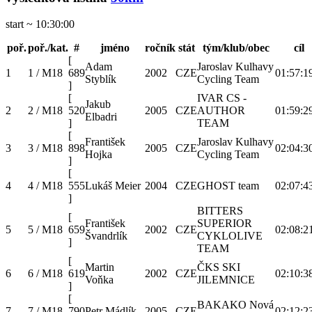
start ~ 10:30:00
poř.
poř./kat.
#
jméno
ročník
stát
tým/klub/obec
cíl
[
Adam
Jaroslav Kulhavy
1
1 / M18
689
2002
CZE
01:57:1
Styblík
Cycling Team
]
[
IVAR CS -
Jakub
2
2 / M18
520
2005
CZE
AUTHOR
01:59:2
Elbadri
]
TEAM
[
František
Jaroslav Kulhavy
3
3 / M18
898
2005
CZE
02:04:3
Hojka
Cycling Team
]
[
4
4 / M18
555
Lukáš Meier
2004
CZE
GHOST team
02:07:4
]
BITTERS
[
František
SUPERIOR
5
5 / M18
659
2002
CZE
02:08:2
Švandrlík
CYKLOLIVE
]
TEAM
[
Martin
ČKS SKI
6
6 / M18
619
2002
CZE
02:10:3
Voňka
JILEMNICE
]
[
BAKAKO Nová
7
7 / M18
790
Petr Mádlík
2005
CZE
02:12:2