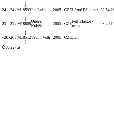
]
[
24
24 / M18
593
Jan Lelek
2005
CZE
Lázně Bělohrad
02:54:2
]
[
Ondřej
Pell´s factory
25
25 / M18
809
2005
CZE
03:40:1
Kubišta
team
]
[
{26}
26 / M18
512
Vadim Voltr
2005
CZE
Jičín
]
⌚50.227µs