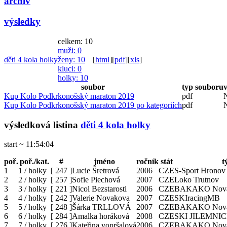
archiv
výsledky
celkem: 10
muži
: 0
děti 4 kola holky
ženy
: 10
[
html
]
[
pdf
]
[
xls
]
kluci
: 0
holky
: 10
soubor
typ souboru
v
Kup Kolo Podkrkonošský maraton 2019
pdf
Kup Kolo Podkrkonošský maraton 2019 po kategoriích
pdf
výsledková listina
děti 4 kola holky
start ~ 11:54:04
poř.
poř./kat.
#
jméno
ročník
stát
t
1
1 / holky
[
247
]
Lucie Šretrová
2006
CZE
S-Sport Hronov
2
2 / holky
[
257
]
Sofie Piechová
2007
CZE
Loko Trutnov
3
3 / holky
[
221
]
Nicol Bezstarosti
2006
CZE
BAKAKO Nová
4
4 / holky
[
242
]
Valerie Novakova
2007
CZE
SKIracingMB
5
5 / holky
[
248
]
Šárka TRLLOVÁ
2007
CZE
BAKAKO Nová
6
6 / holky
[
284
]
Amalka horáková
2008
CZE
SKI JILEMNI
7
7 / holky
[
276
]
Kateřina vopršalová
2006
CZE
BAKAKO Nová