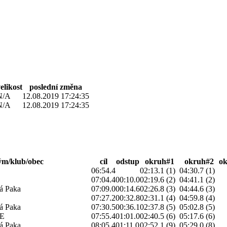
elikost
poslední změna
N/A
12.08.2019 17:24:35
N/A
12.08.2019 17:24:35
ým/klub/obec
cíl
odstup
okruh#1
okruh#2
o
06:54.4
02:13.1 (1)
04:30.7 (1)
07:04.4
00:10.0
02:19.6 (2)
04:41.1 (2)
 Paka
07:09.0
00:14.6
02:26.8 (3)
04:44.6 (3)
07:27.2
00:32.8
02:31.1 (4)
04:59.8 (4)
 Paka
07:30.5
00:36.1
02:37.8 (5)
05:02.8 (5)
CE
07:55.4
01:01.0
02:40.5 (6)
05:17.6 (6)
 Paka
08:05.4
01:11.0
02:52.1 (9)
05:29.0 (8)