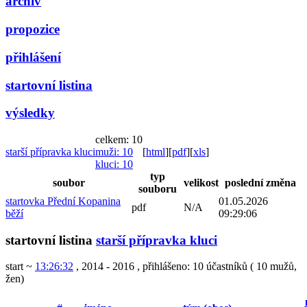
archiv
propozice
přihlášení
startovní listina
výsledky
celkem: 10
starší přípravka kluci
muži
: 10
[
html
]
[
pdf
]
[
xls
]
kluci
: 10
typ
soubor
velikost
poslední změna
souboru
startovka Přední Kopanina
01.05.2026
pdf
N/A
běží
09:29:06
startovní listina
starší přípravka kluci
start ~
13:26:32
, 2014 - 2016
,
přihlášeno: 10 účastníků
(
10 mužů
,
žen
)