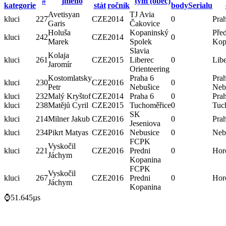
#
jméno
tým (obec)
kategorie
stát
ročník
bodySerialu
Avetisyan
TJ Avia
kluci
227
CZE
2014
0
Pra
Garis
Čakovice
Holuša
Kopaninský
Pře
kluci
242
CZE
2014
0
Marek
Spolek
Kop
Slavia
Kolaja
kluci
261
CZE
2015
Liberec
0
Lib
Jaromír
Orienteering
Kostomlatsky
Praha 6
Pra
kluci
230
CZE
2016
0
Petr
Nebušice
Neb
kluci
232
Malý Kryštof
CZE
2014
Praha 6
0
Pra
kluci
238
Matějů Cyril
CZE
2015
Tuchoměřice
0
Tuc
SK
kluci
214
Milner Jakub
CZE
2016
0
Pra
Jeseniova
kluci
234
Pikrt Matyas
CZE
2016
Nebusice
0
Neb
FCPK
Vyskočil
kluci
221
CZE
2016
Predni
0
Hor
Jáchym
Kopanina
FCPK
Vyskočil
kluci
267
CZE
2016
Predni
0
Hor
Jáchym
Kopanina
⌚51.645µs