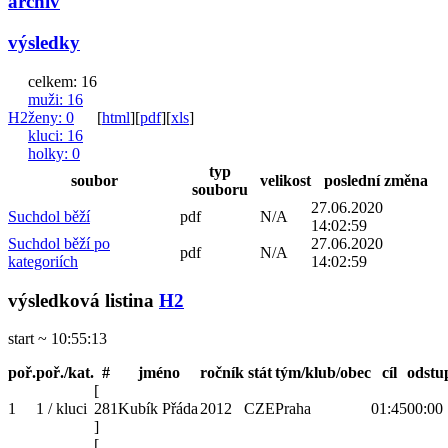
archiv
výsledky
celkem: 16
muži
: 16
H2
ženy
: 0
[
html
]
[
pdf
]
[
xls
]
kluci
: 16
holky
: 0
typ
soubor
velikost
poslední změna
souboru
27.06.2020
Suchdol běží
pdf
N/A
14:02:59
Suchdol běží po
27.06.2020
pdf
N/A
kategoriích
14:02:59
výsledková listina
H2
start ~ 10:55:13
poř.
poř./kat.
#
jméno
ročník
stát
tým/klub/obec
cíl
odstu
[
1
1 / kluci
281
Kubík Přáda
2012
CZE
Praha
01:45
00:00
]
[