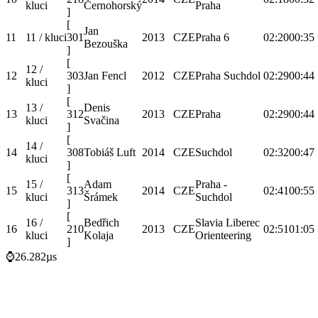
kluci
Černohorský
Praha
]
[
Jan
11
11 / kluci
301
2013
CZE
Praha 6
02:20
00:35
Bezouška
]
[
12 /
12
303
Jan Fencl
2012
CZE
Praha Suchdol
02:29
00:44
kluci
]
[
13 /
Denis
13
312
2013
CZE
Praha
02:29
00:44
kluci
Svačina
]
[
14 /
14
308
Tobiáš Luft
2014
CZE
Suchdol
02:32
00:47
kluci
]
[
15 /
Adam
Praha -
15
313
2014
CZE
02:41
00:55
kluci
Šrámek
Suchdol
]
[
16 /
Bedřich
Slavia Liberec
16
210
2013
CZE
02:51
01:05
kluci
Kolaja
Orienteering
]
⌚26.282µs