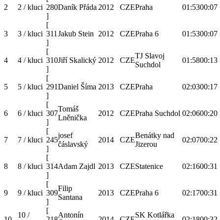
2
2 / kluci
280
Daník Přáda
2012
CZE
Praha
01:53
00:07
]
[
3
3 / kluci
311
Jakub Stein
2012
CZE
Praha 6
01:53
00:07
]
[
TJ Slavoj
4
4 / kluci
310
Jiří Skalický
2012
CZE
01:58
00:13
Suchdol
]
[
5
5 / kluci
291
Daniel Šíma
2013
CZE
Praha
02:03
00:17
]
[
Tomáš
6
6 / kluci
307
2012
CZE
Praha Suchdol
02:06
00:20
Lněnička
]
[
josef
Benátky nad
7
7 / kluci
245
2014
CZE
02:07
00:22
čáslavský
Jizerou
]
[
8
8 / kluci
314
Adam Zajdl
2013
CZE
Statenice
02:16
00:31
]
[
Filip
9
9 / kluci
309
2013
CZE
Praha 6
02:17
00:31
Santana
]
[
10 /
Antonín
SK Kotlářka
10
218
2014
CZE
02:18
00:32