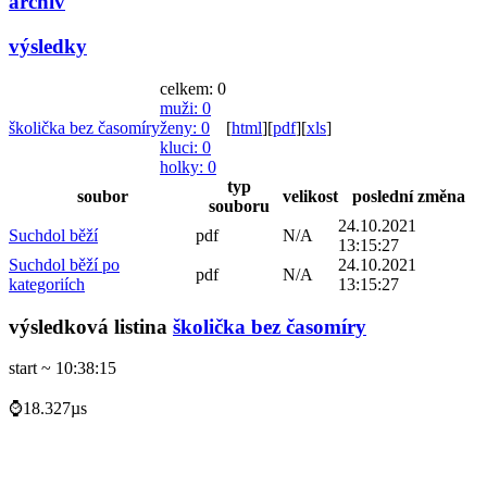
archiv
výsledky
celkem: 0
muži
: 0
školička bez časomíry
ženy
: 0
[
html
]
[
pdf
]
[
xls
]
kluci
: 0
holky
: 0
typ
soubor
velikost
poslední změna
souboru
24.10.2021
Suchdol běží
pdf
N/A
13:15:27
Suchdol běží po
24.10.2021
pdf
N/A
kategoriích
13:15:27
výsledková listina
školička bez časomíry
start ~ 10:38:15
⌚18.327µs