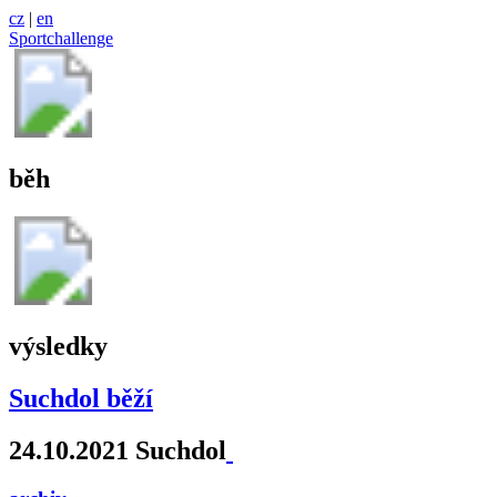
cz
|
en
Sportchallenge
běh
výsledky
Suchdol běží
24.10.2021 Suchdol