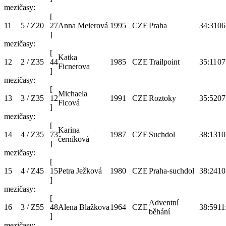
mezičasy:
[
11
5 / Z20
27
Anna Meierová
1995
CZE
Praha
34:31
06
]
mezičasy:
[
Katka
12
2 / Z35
44
1985
CZE
Trailpoint
35:11
07
Ficnerova
]
mezičasy:
[
Michaela
13
3 / Z35
12
1991
CZE
Roztoky
35:52
07
Ficová
]
mezičasy:
[
Karina
14
4 / Z35
73
1987
CZE
Suchdol
38:13
10
černíková
]
mezičasy:
[
15
4 / Z45
15
Petra Ježková
1980
CZE
Praha-suchdol
38:24
10
]
mezičasy:
[
Adventní
16
3 / Z55
48
Alena Blažkova
1964
CZE
38:59
11
běhání
]
mezičasy: