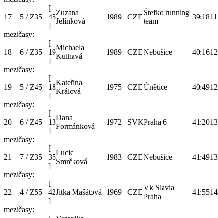
[
Zuzana
Štefko running
17
5 / Z35
45
1989
CZE
39:18
11
Jelínková
team
]
mezičasy:
[
Michaela
18
6 / Z35
19
1989
CZE
Nebušice
40:16
12
Kulhavá
]
mezičasy:
[
Kateřina
19
5 / Z45
18
1975
CZE
Únětice
40:49
12
Králová
]
mezičasy:
[
Dana
20
6 / Z45
13
1972
SVK
Praha 6
41:20
13
Formánková
]
mezičasy:
[
Lucie
21
7 / Z35
35
1983
CZE
Nebušice
41:49
13
Smrčková
]
mezičasy:
[
Vk Slavia
22
4 / Z55
42
Jitka Mašátová
1969
CZE
41:55
14
Praha
]
mezičasy: