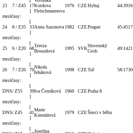
[
Veronika
23
7 / Z45
17
Kordova
1976
CZE
Hybaj
44:39
16
]
Fleischmannova
mezičasy:
[
24
8 / Z35
33
Anna Sazonova
1982
CZE
Prague
45:45
17
]
mezičasy:
[
Tereza
Slovenský
25
6 / Z20
68
1995
SVK
49:14
21
Brousilová
Grob
]
mezičasy:
[
Nikola
26
7 / Z20
70
1998
CZE
Tuř
58:17
30
řeháková
]
mezičasy:
[
DNS
/ Z55
39
Iva Černíková
1960
CZE
Praha 8
]
mezičasy:
[
Marie
DNS
/ Z45
41
1979
CZE
Šneci v běhu
Kunstátová
]
mezičasy:
[
Josefina