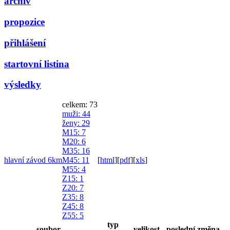
archiv
propozice
přihlášení
startovní listina
výsledky
celkem: 73
muži
: 44
ženy
: 29
M15
: 7
M20
: 6
M35
: 16
hlavní závod 6km
M45
: 11
[
html
]
[
pdf
]
[
xls
]
M55
: 4
Z15
: 1
Z20
: 7
Z35
: 8
Z45
: 8
Z55
: 5
typ
soubor
velikost
poslední změna