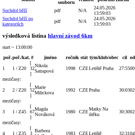
souboru
24.05.2026
Suchdol běží
pdf
N/A
13:59:03
Suchdol běží po
24.05.2026
pdf
N/A
kategoriích
13:59:03
výsledková listina
hlavní závod 6km
start ~ 13:00:00
poř.
poř./kat.
#
jméno
ročník
stát
tým/klub/obec
cíl
od
[
Nikola
1
1 / Z20
32
1998
CZE
Letiště Praha
27:55
00
Satrapová
]
mezičasy:
[
Marie
2
2 / Z20
52
1992
CZE
Praha
30:03
02
Milickova
]
mezičasy:
[
Magda
Matky Na
3
1 / Z45
67
1980
CZE
30:30
02
Nováková
útěku
]
mezičasy:
[
Barbora
4
1 / Z35
3
1983
CZE
Letiště
32:31
04