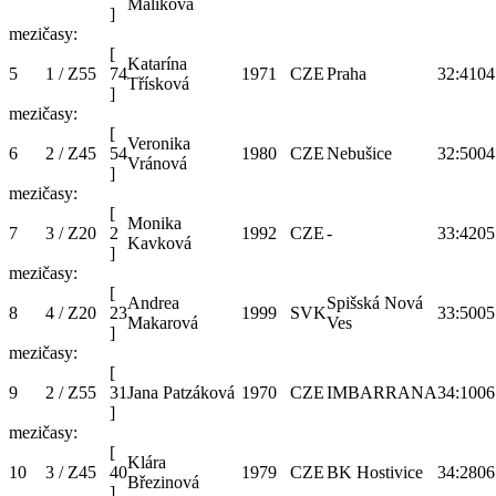
Malíková
]
mezičasy:
[
Katarína
5
1 / Z55
74
1971
CZE
Praha
32:41
04
Třísková
]
mezičasy:
[
Veronika
6
2 / Z45
54
1980
CZE
Nebušice
32:50
04
Vránová
]
mezičasy:
[
Monika
7
3 / Z20
2
1992
CZE
-
33:42
05
Kavková
]
mezičasy:
[
Andrea
Spišská Nová
8
4 / Z20
23
1999
SVK
33:50
05
Makarová
Ves
]
mezičasy:
[
9
2 / Z55
31
Jana Patzáková
1970
CZE
IMBARRANA
34:10
06
]
mezičasy:
[
Klára
10
3 / Z45
40
1979
CZE
BK Hostivice
34:28
06
Březinová
]