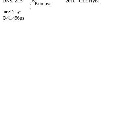
DNS
/ Z15
16
2010
CZE
Hybaj
Kordova
]
mezičasy:
⌚41.456µs