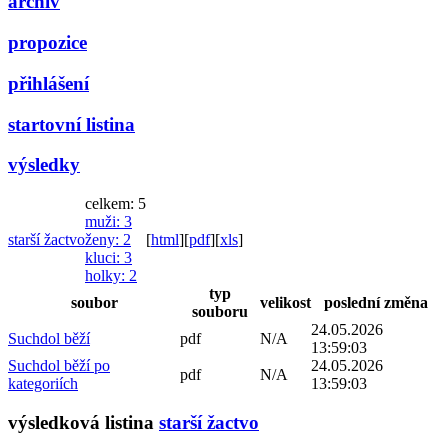
archiv
propozice
přihlášení
startovní listina
výsledky
celkem: 5
muži
: 3
starší žactvo
ženy
: 2
[
html
]
[
pdf
]
[
xls
]
kluci
: 3
holky
: 2
typ
soubor
velikost
poslední změna
souboru
24.05.2026
Suchdol běží
pdf
N/A
13:59:03
Suchdol běží po
24.05.2026
pdf
N/A
kategoriích
13:59:03
výsledková listina
starší žactvo