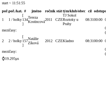
start ~ 11:51:55
poř.
poř./kat.
#
jméno
ročník
stát
tým/klub/obec
cíl
odstup
[
TJ Sokol
Tereza
1
1 / holky
134
2011
CZE
Roztoky u
08:31
00:00
Kostincová
]
Prahy
mezičasy:
[
Natálie
2
2 / holky
157
2012
CZE
Kladno
08:31
00:00
Zíková
]
mezičasy:
⌚19.295µs