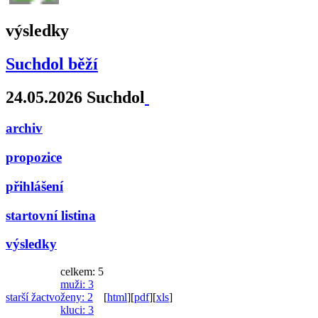
výsledky
Suchdol běží
24.05.2026 Suchdol
archiv
propozice
přihlášení
startovní listina
výsledky
celkem: 5
muži
: 3
starší žactvo
ženy
: 2
[
html
]
[
pdf
]
[
xls
]
kluci
: 3