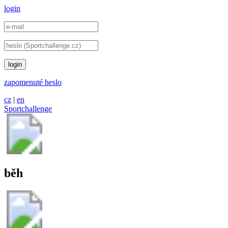
login
login
zapomenuté heslo
cz
|
en
Sportchallenge
běh