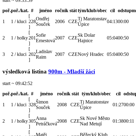
start ~ 09:33:59
poř.
poř./kat.
#
jméno
ročník
stát
tým/klub/obec
cíl
odstup
m
[
Ondřej
Tj Maratonstav
1
1 / kluci
228
2006
CZE
04:13
00:00
Souček
Úpice
]
[
Sofie
Sk Dolar
2
1 / holky
201
2007
CZE
05:04
00:50
Ernestová
Hajnice
]
[
Ladislav
3
2 / kluci
202
2007
CZE
Nový Hradec
05:04
00:50
Raim
]
výsledková listina
900m - Mladší žáci
start ~ 09:42:52
poř.
poř./kat.
#
jméno
ročník
stát
tým/klub/obec
cíl
odstu
[
Šimon
Tj Maratonstav
1
1 / kluci
328
2008
CZE
01:27
00:00
Souček
Úpice
]
[
Anna
Sk Nové Město
2
1 / holky
305
2008
CZE
01:38
00:11
Petráčková
Nad Metují
]
[
Matěj
Běžecký Klub