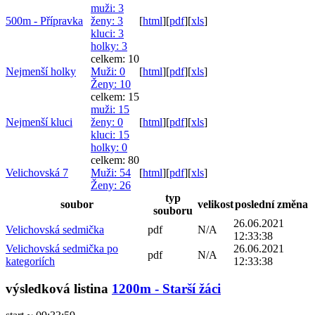
muži
: 3
500m - Přípravka
ženy
: 3
[
html
]
[
pdf
]
[
xls
]
kluci
: 3
holky
: 3
celkem: 10
Nejmenší holky
Muži
: 0
[
html
]
[
pdf
]
[
xls
]
Ženy
: 10
celkem: 15
muži
: 15
Nejmenší kluci
ženy
: 0
[
html
]
[
pdf
]
[
xls
]
kluci
: 15
holky
: 0
celkem: 80
Velichovská 7
Muži
: 54
[
html
]
[
pdf
]
[
xls
]
Ženy
: 26
typ
soubor
velikost
poslední změna
souboru
26.06.2021
Velichovská sedmička
pdf
N/A
12:33:38
Velichovská sedmička po
26.06.2021
pdf
N/A
kategoriích
12:33:38
výsledková listina
1200m - Starší žáci