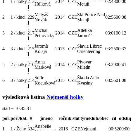
1
1 / holky
213
2014
CZE
02:48
00:00
Hůlková
Metují
]
[
Matyáš
Ski Police Nad
2
1 / kluci
229
2014
CZE
02:56
00:08
Novák
Metují
]
[
Michal
Atletika
3
2 / kluci
217
2014
CZE
03:01
00:12
Petrovicky
Jaroměř
]
[
Jaromír
Slavia Librec
4
3 / kluci
215
2015
CZE
03:25
00:37
Kolaja
Orienteering
]
[
Anna
Pivovar
5
2 / holky
216
2014
CZE
03:29
00:41
Marková
Miletín
]
[
Sofie
Škoda Auto
6
3 / holky
214
2015
CZE
03:56
01:08
Kocurková
Kvasiny
]
výsledková listina
Nejmenší holky
start ~ 10:45:31
poř.
poř./kat.
#
jméno
ročník
stát
tým/klub/obec
cíl
odstu
[
Anabelle
1
1 / Ženy
334
2016
CZE
Nejmani
00:52
00:00