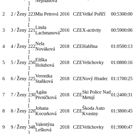
Nejmanová
]
[
2
2 / Ženy
223
Mia Petrová
2016
CZE
Velké Poříčí
00:53
00:00
]
[
Linda
3
3 / Ženy
221
2016
CZE
X-activity
00:59
00:06
Lachmanová
]
[
Nela
4
4 / Ženy
222
2018
CZE
Habřina
01:05
00:13
Nováková
]
[
Eliška
5
5 / Ženy
250
2018
CZE
Velichovky
01:08
00:16
Holubová
]
[
Veronika
6
6 / Ženy
225
2018
CZE
Nový Hradec
01:17
00:25
Staňková
]
[
Agáta
Ski Police Nad
7
7 / Ženy
230
2018
CZE
01:24
00:31
Pivničková
Metují
]
[
Johana
Škoda Auto
8
8 / Ženy
220
2018
CZE
01:38
00:45
Kocurková
Kvasiny
]
[
Valentýna
9
9 / Ženy
348
2018
CZE
Velichovky
01:39
00:47
Lešková
]