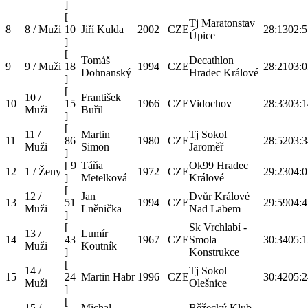
]
[
Tj Maratonstav
8
8 / Muži
10
Jiří Kulda
2002
CZE
28:13
02:5
Úpice
]
[
Tomáš
Decathlon
9
9 / Muži
18
1994
CZE
28:21
03:0
Dohnanský
Hradec Králové
]
[
10 /
František
10
15
1966
CZE
Vidochov
28:33
03:1
Muži
Buřil
]
[
11 /
Martin
Tj Sokol
11
86
1980
CZE
28:52
03:3
Muži
Simon
Jaroměř
]
[
9
Táňa
Ok99 Hradec
12
1 / Ženy
1972
CZE
29:23
04:0
]
Metelková
Králové
[
12 /
Jan
Dvůr Králové
13
51
1994
CZE
29:59
04:4
Muži
Lněnička
Nad Labem
]
[
Sk Vrchlabí -
13 /
Lumír
14
43
1967
CZE
Smola
30:34
05:1
Muži
Koutník
]
Konstrukce
[
14 /
Tj Sokol
15
24
Martin Habr
1996
CZE
30:42
05:2
Muži
Olešnice
]
[
15 /
Michal
Běžecký Klub