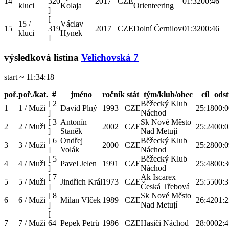
14
320
2017
CZE
01:32
00:46
kluci
Kolaja
Orienteering
]
[
15 /
Václav
15
319
2017
CZE
Dolní Černilov
01:32
00:46
kluci
Hynek
]
výsledková listina
Velichovská 7
start ~ 11:34:18
poř.
poř./kat.
#
jméno
ročník
stát
tým/klub/obec
cíl
ods
[
2
Běžecký Klub
1
1 / Muži
David Plný
1993
CZE
25:18
00:0
]
Náchod
[
3
Antonín
Sk Nové Město
2
2 / Muži
2002
CZE
25:24
00:0
]
Staněk
Nad Metují
[
6
Ondřej
Běžecký Klub
3
3 / Muži
2000
CZE
25:28
00:0
]
Volák
Náchod
[
5
Běžecký Klub
4
4 / Muži
Pavel Jelen
1991
CZE
25:48
00:3
]
Náchod
[
7
Ak Iscarex
5
5 / Muži
Jindřich Král
1973
CZE
25:55
00:3
]
Česká Třebová
[
8
Sk Nové Město
6
6 / Muži
Milan Vlček
1989
CZE
26:42
01:2
]
Nad Metují
[
7
7 / Muži
64
Pepek Petrů
1986
CZE
Hasiči Náchod
28:00
02:4