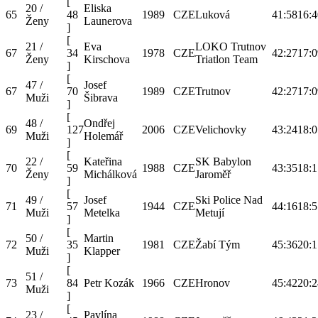
[
20 /
Eliska
65
48
1989
CZE
Luková
41:58
16:4
Ženy
Launerova
]
[
21 /
Eva
LOKO Trutnov
67
34
1978
CZE
42:27
17:0
Ženy
Kirschova
Triatlon Team
]
[
47 /
Josef
67
70
1989
CZE
Trutnov
42:27
17:0
Muži
Šibrava
]
[
48 /
Ondřej
69
127
2006
CZE
Velichovky
43:24
18:0
Muži
Holemář
]
[
22 /
Kateřina
SK Babylon
70
59
1988
CZE
43:35
18:1
Ženy
Michálková
Jaroměř
]
[
49 /
Josef
Ski Police Nad
71
57
1944
CZE
44:16
18:5
Muži
Metelka
Metují
]
[
50 /
Martin
72
35
1981
CZE
Žabí Tým
45:36
20:1
Muži
Klapper
]
[
51 /
73
84
Petr Kozák
1966
CZE
Hronov
45:42
20:2
Muži
]
[
23 /
Pavlína