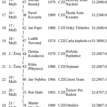
16
67
1979
CZE
31:20
06:0
Muži
Renský
Náchod
]
[
16 /
Pavel
Škoda Auto
17
38
1989
CZE
31:25
06:0
Muži
Kocurek
Kvasiny
]
[
17 /
18
62
Jan Pajer
1980
CZE
Velký Třebešov
31:26
06:0
Muži
]
[
18 /
Luděk
19
87
1974
CZE
Carla.kupkolo.cz
31:38
06:2
Muži
Novotný
]
[
Denisa
Hvězda
20
2 / Ženy
44
1979
CZE
32:20
07:0
Kozáková
Pardubice
]
[
Klára
21
3 / Ženy
83
1988
CZE
Nejmani
32:20
07:0
Přibylová
]
[
19 /
22
80
Jan Vejběra
1966
CZE
Ghost Team
32:29
07:1
Muži
]
[
20 /
Žernov Pro
23
25
Petr Habr
1965
CZE
32:47
07:2
Muži
Radost
]
[
21 /
Martin
24
76
1980
CZE
Ohnišov
32:58
07:3