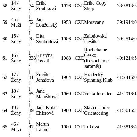
[
14 /
Erika
Erika Copy
58
74
1976
CZE
38:58
13:3
Ženy
Zoubková
Shop
]
[
45 /
Jan
59
52
1953
CZE
Moravany
39:19
14:0
Muži
Louženský
]
[
15 /
Dita
Zaloňovská
60
78
1986
CZE
39:25
14:0
Ženy
Svobodová
Desítka
]
Rozbehame
[
16 /
Kristýna
Česko
61
333
1988
CZE
40:12
14:5
Ženy
Fassati
(Rozbehame
]
Jaroměř)
[
17 /
Zdeňka
Hradecký
62
31
1964
CZE
41:24
16:0
Ženy
Jonášová
Spinning Klub
]
[
18 /
Jana
63
55
1969
CZE
Velká Jesenice
41:29
16:1
Ženy
Matušková
]
[
19 /
Jana Kolaja
Slavia Librec
64
39
1980
CZE
41:56
16:3
Ženy
Ehlerová
Orienteering
]
[
46 /
Martin
65
47
1980
CZE
Luková
41:58
16:4
Muži
Launer
]