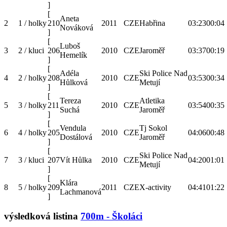
]
[
Aneta
2
1 / holky
210
2011
CZE
Habřina
03:23
00:04
Nováková
]
[
Luboš
3
2 / kluci
206
2010
CZE
Jaroměř
03:37
00:19
Hemelík
]
[
Adéla
Ski Police Nad
4
2 / holky
208
2010
CZE
03:53
00:34
Hůlková
Metují
]
[
Tereza
Atletika
5
3 / holky
211
2010
CZE
03:54
00:35
Suchá
Jaroměř
]
[
Vendula
Tj Sokol
6
4 / holky
205
2010
CZE
04:06
00:48
Dostálová
Jaroměř
]
[
Ski Police Nad
7
3 / kluci
207
Vít Hůlka
2010
CZE
04:20
01:01
Metují
]
[
Klára
8
5 / holky
209
2011
CZE
X-activity
04:41
01:22
Lachmanová
]
výsledková listina
700m - Školáci