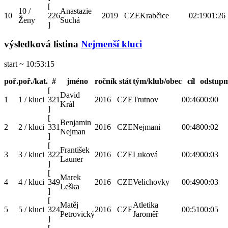
[
10 /
Anastazie
10
226
2019
CZE
Krabčice
02:19
01:26
Ženy
Suchá
]
výsledková listina
Nejmenší kluci
start ~ 10:53:15
poř.
poř./kat.
#
jméno
ročník
stát
tým/klub/obec
cíl
odstup
m
[
David
1
1 / kluci
321
2016
CZE
Trutnov
00:46
00:00
Král
]
[
Benjamin
2
2 / kluci
331
2016
CZE
Nejmani
00:48
00:02
Nejman
]
[
František
3
3 / kluci
322
2016
CZE
Luková
00:49
00:03
Launer
]
[
Marek
4
4 / kluci
349
2016
CZE
Velichovky
00:49
00:03
Leška
]
[
Matěj
Atletika
5
5 / kluci
324
2016
CZE
00:51
00:05
Petrovický
Jaroměř
]
[