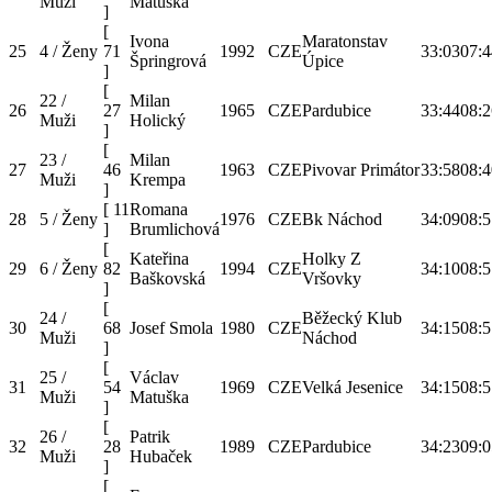
Muži
Matuška
]
[
Ivona
Maratonstav
25
4 / Ženy
71
1992
CZE
33:03
07:4
Špringrová
Úpice
]
[
22 /
Milan
26
27
1965
CZE
Pardubice
33:44
08:2
Muži
Holický
]
[
23 /
Milan
27
46
1963
CZE
Pivovar Primátor
33:58
08:4
Muži
Krempa
]
[
11
Romana
28
5 / Ženy
1976
CZE
Bk Náchod
34:09
08:5
]
Brumlichová
[
Kateřina
Holky Z
29
6 / Ženy
82
1994
CZE
34:10
08:5
Baškovská
Vršovky
]
[
24 /
Běžecký Klub
30
68
Josef Smola
1980
CZE
34:15
08:5
Muži
Náchod
]
[
25 /
Václav
31
54
1969
CZE
Velká Jesenice
34:15
08:5
Muži
Matuška
]
[
26 /
Patrik
32
28
1989
CZE
Pardubice
34:23
09:0
Muži
Hubaček
]
[