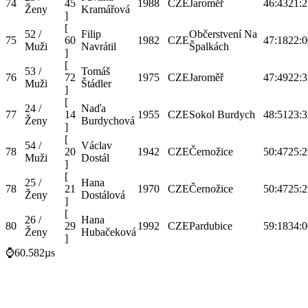
74
45
1988
CZE
Jaroměř
46:43
21:2
Ženy
Kramářová
]
[
52 /
Filip
Občerstvení Na
75
60
1982
CZE
47:18
22:0
Muži
Navrátil
Špalkách
]
[
53 /
Tomáš
76
72
1975
CZE
Jaroměř
47:49
22:3
Muži
Štádler
]
[
24 /
Naďa
77
14
1955
CZE
Sokol Burdych
48:51
23:3
Ženy
Burdychová
]
[
54 /
Václav
78
20
1942
CZE
Černožice
50:47
25:2
Muži
Dostál
]
[
25 /
Hana
78
21
1970
CZE
Černožice
50:47
25:2
Ženy
Dostálová
]
[
26 /
Hana
80
29
1992
CZE
Pardubice
59:18
34:0
Ženy
Hubačeková
]
⌚60.582µs