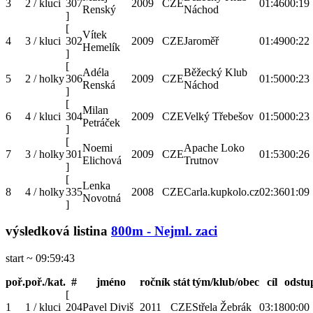
3
2 / kluci
307
2009
CZE
01:46
00:19
Renský
Náchod
]
[
Vítek
4
3 / kluci
302
2009
CZE
Jaroměř
01:49
00:22
Hemelík
]
[
Adéla
Běžecký Klub
5
2 / holky
306
2009
CZE
01:50
00:23
Renská
Náchod
]
[
Milan
6
4 / kluci
304
2009
CZE
Velký Třebešov
01:50
00:23
Petráček
]
[
Noemi
Apache Loko
7
3 / holky
301
2009
CZE
01:53
00:26
Elichová
Trutnov
]
[
Lenka
8
4 / holky
335
2008
CZE
Carla.kupkolo.cz
02:36
01:09
Novotná
]
výsledková listina
800m - Nejml. zaci
start ~ 09:59:43
poř.
poř./kat.
#
jméno
ročník
stát
tým/klub/obec
cíl
odstu
[
1
1 / kluci
204
Pavel Diviš
2011
CZE
Střela Žebrák
03:18
00:00