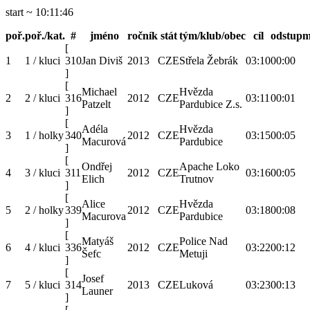
start ~ 10:11:46
poř.
poř./kat.
#
jméno
ročník
stát
tým/klub/obec
cíl
odstup
m
[
1
1 / kluci
310
Jan Diviš
2013
CZE
Střela Žebrák
03:10
00:00
]
[
Michael
Hvězda
2
2 / kluci
316
2012
CZE
03:11
00:01
Patzelt
Pardubice Z.s.
]
[
Adéla
Hvězda
3
1 / holky
340
2012
CZE
03:15
00:05
Macurová
Pardubice
]
[
Ondřej
Apache Loko
4
3 / kluci
311
2012
CZE
03:16
00:05
Elich
Trutnov
]
[
Alice
Hvězda
5
2 / holky
339
2012
CZE
03:18
00:08
Macurova
Pardubice
]
[
Matyáš
Police Nad
6
4 / kluci
336
2012
CZE
03:22
00:12
Šefc
Metuji
]
[
Josef
7
5 / kluci
314
2013
CZE
Luková
03:23
00:13
Launer
]
[