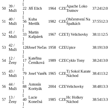
[
39 /
Apache Loko
50
22
Jiří Elich
1964
CZE
37:24
12:0
Muži
Trutnov
]
[
40 /
Kuba
Občerstvení Na
51
56
1982
CZE
37:55
12:3
Muži
Mertlík
Špalkách
]
[
41 /
Martin
52
33
1967
CZE
Tj Velichovky
38:11
12:5
Muži
Kašpárek
]
[
42 /
53
128
Josef Nečas
1958
CZE
Upice
38:19
13:0
Muži
]
[
12 /
Kateřina
54
17
1989
CZE
Cyklo Tony
38:24
13:0
Ženy
Černíková
]
[
43 /
Tj Sokol Karate
55
79
Josef Vaněk
1965
CZE
38:41
13:2
Muži
Náchod
]
[
44 /
Antonín
56
88
2004
CZE
Velichovky
38:48
13:3
Muži
Korityák
]
[
13 /
Lucie
Hc Holkey
57
40
1985
CZE
38:54
13:3
Ženy
Konečná
Náchod
]