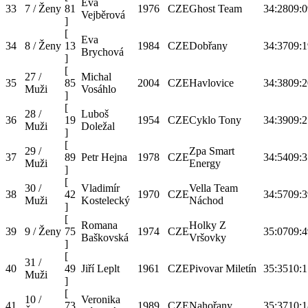
Eva
33
7 / Ženy
81
1976
CZE
Ghost Team
34:28
09:0
Vejběrová
]
[
Eva
34
8 / Ženy
13
1984
CZE
Dobřany
34:37
09:1
Brychová
]
[
27 /
Michal
35
85
2004
CZE
Havlovice
34:38
09:2
Muži
Vosáhlo
]
[
28 /
Luboš
36
19
1954
CZE
Cyklo Tony
34:39
09:2
Muži
Doležal
]
[
29 /
Zpa Smart
37
89
Petr Hejna
1978
CZE
34:54
09:3
Muži
Energy
]
[
30 /
Vladimír
Vella Team
38
42
1970
CZE
34:57
09:3
Muži
Kostelecký
Náchod
]
[
Romana
Holky Z
39
9 / Ženy
75
1974
CZE
35:07
09:4
Baškovská
Vršovky
]
[
31 /
40
49
Jiří Leplt
1961
CZE
Pivovar Miletín
35:35
10:1
Muži
]
[
10 /
Veronika
41
73
1989
CZE
Nahořany
35:37
10:1