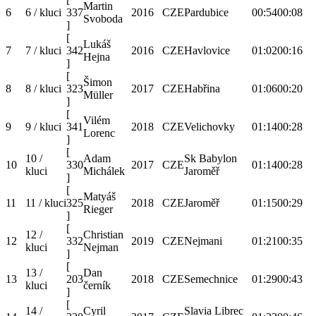
Martin
6
6 / kluci
337
2016
CZE
Pardubice
00:54
00:08
Svoboda
]
[
Lukáš
7
7 / kluci
342
2016
CZE
Havlovice
01:02
00:16
Hejna
]
[
Šimon
8
8 / kluci
323
2017
CZE
Habřina
01:06
00:20
Müller
]
[
Vilém
9
9 / kluci
341
2018
CZE
Velichovky
01:14
00:28
Lorenc
]
[
10 /
Adam
Sk Babylon
10
330
2017
CZE
01:14
00:28
kluci
Michálek
Jaroměř
]
[
Matyáš
11
11 / kluci
325
2018
CZE
Jaroměř
01:15
00:29
Rieger
]
[
12 /
Christian
12
332
2019
CZE
Nejmani
01:21
00:35
kluci
Nejman
]
[
13 /
Dan
13
203
2018
CZE
Semechnice
01:29
00:43
kluci
černík
]
[
14 /
Cyril
Slavia Librec