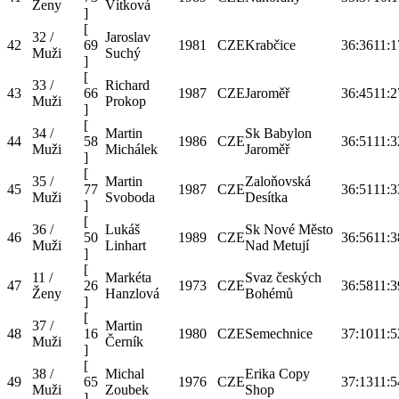
Ženy
Vítková
]
[
32 /
Jaroslav
42
69
1981
CZE
Krabčice
36:36
11:1
Muži
Suchý
]
[
33 /
Richard
43
66
1987
CZE
Jaroměř
36:45
11:2
Muži
Prokop
]
[
34 /
Martin
Sk Babylon
44
58
1986
CZE
36:51
11:3
Muži
Michálek
Jaroměř
]
[
35 /
Martin
Zaloňovská
45
77
1987
CZE
36:51
11:3
Muži
Svoboda
Desítka
]
[
36 /
Lukáš
Sk Nové Město
46
50
1989
CZE
36:56
11:3
Muži
Linhart
Nad Metují
]
[
11 /
Markéta
Svaz českých
47
26
1973
CZE
36:58
11:3
Ženy
Hanzlová
Bohémů
]
[
37 /
Martin
48
16
1980
CZE
Semechnice
37:10
11:5
Muži
Černík
]
[
38 /
Michal
Erika Copy
49
65
1976
CZE
37:13
11:5
Muži
Zoubek
Shop
]