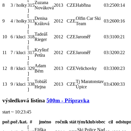
Zuzana
8
3 / holky
315
2013
CZE
Habřina
03:25
00:14
Nováková
]
[
Denisa
Olfin Car Ski
9
4 / holky
313
2012
CZE
03:26
00:16
Králová
Team
]
[
Tadeáš
10
6 / kluci
318
2012
CZE
Jaroměř
03:31
00:21
Rieger
]
[
Kryštof
11
7 / kluci
317
2012
CZE
Jaroměř
03:32
00:22
Petíra
]
[
Adam
12
8 / kluci
329
2013
CZE
Velichovky
03:33
00:23
Bém
]
[
Tobiáš
Tj Maratonstav
13
9 / kluci
338
2013
CZE
03:43
00:33
Hejna
Úpice
]
výsledková listina
500m - Přípravka
start ~ 10:23:45
poř.
poř./kat.
#
jméno
ročník
stát
tým/klub/obec
cíl
odstup
[
Eliška
Ski Police Nad