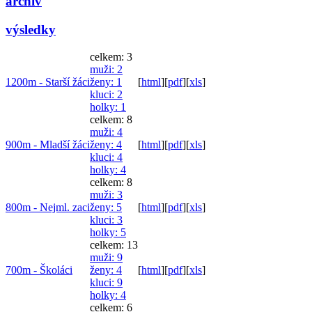
archiv
výsledky
celkem: 3
muži
: 2
1200m - Starší žáci
ženy
: 1
[
html
]
[
pdf
]
[
xls
]
kluci
: 2
holky
: 1
celkem: 8
muži
: 4
900m - Mladší žáci
ženy
: 4
[
html
]
[
pdf
]
[
xls
]
kluci
: 4
holky
: 4
celkem: 8
muži
: 3
800m - Nejml. zaci
ženy
: 5
[
html
]
[
pdf
]
[
xls
]
kluci
: 3
holky
: 5
celkem: 13
muži
: 9
700m - Školáci
ženy
: 4
[
html
]
[
pdf
]
[
xls
]
kluci
: 9
holky
: 4
celkem: 6