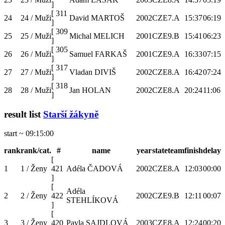
]
[
311
24
24 / Muži
David MARTOŠ
2002
CZE
7.A
15:37
06:19
]
[
309
25
25 / Muži
Michal MELICH
2001
CZE
9.B
15:41
06:23
]
[
305
26
26 / Muži
Samuel FARKAŠ
2001
CZE
9.A
16:33
07:15
]
[
317
27
27 / Muži
Vladan DIVIŠ
2002
CZE
8.A
16:42
07:24
]
[
318
28
28 / Muži
Jan HOLAN
2002
CZE
8.A
20:24
11:06
]
result list
Starší žákyně
start ~ 09:15:00
rank
rank/cat.
#
name
year
state
team
finish
delay
[
1
1 / Ženy
421
Adéla ČADOVÁ
2002
CZE
8.A
12:03
00:00
]
[
Adéla
2
2 / Ženy
422
2002
CZE
9.B
12:11
00:07
STEHLÍKOVÁ
]
[
3
3 / Ženy
420
Pavla SAJDLOVÁ
2003
CZE
8.A
12:24
00:20