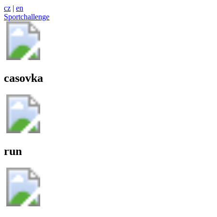
cz
|
en
Sportchallenge
casovka
run