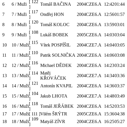
[
122
6
6 / Muži
Tomáš BAČINA
2004
CZE
6.A
12:42
01:44
]
[
117
7
7 / Muži
Ondřej HON
2004
CZE
6.A
12:56
01:57
]
[
120
8
8 / Muži
Tomáš KOLOC
2004
CZE
6.A
13:59
03:01
]
[
108
9
9 / Muži
Lukáš BOBEK
2005
CZE
6.A
14:03
03:04
]
[
115
10
10 / Muži
Vítek POSPÍŠIL
2004
CZE
7.A
14:04
03:05
]
[
110
11
11 / Muži
Patrik SOLNIČKA
2004
CZE
6.A
14:06
03:08
]
[
116
12
12 / Muži
Michael DĚDEK
2004
CZE
6.A
14:23
03:24
]
[
114
Matěj
13
13 / Muži
2004
CZE
7.A
14:34
03:36
]
KŘOVÁČEK
[
121
14
14 / Muži
Antonín KVAPIL
2004
CZE
6.A
14:36
03:37
]
[
104
15
15 / Muži
Jakub LHOTA
2004
CZE
7.A
14:48
03:49
]
[
118
16
16 / Muži
Tomáš JEŘÁBEK
2004
CZE
6.A
14:52
03:53
]
17
17 / Muži
[
111
]
Vilém ŠRÝTR
2005
CZE
6.A
15:36
04:38
[
109
18
18 / Muži
Matyáš ZÍVR
2004
CZE
6.A
16:25
05:27
]