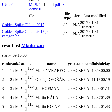
total: 1
Učitelé
Muži
: 1
[
html
]
[
pdf
]
[
xls
]
Ženy
: 0
file
file
size
last modified
type
2017-01-31
Golden Spike Chlum 2017
pdf
N/A
10:35:02
Golden Spike Chlum 2017 po
2017-01-31
pdf
N/A
kategoriích
10:35:02
result list
Mladší žáci
start ~ 09:15:00
rank
rank/cat.
#
name
year
state
team
finish
delay
[
126
1
1 / Muži
Matouš VRABEC
2003
CZE
7.A
10:58
00:00
]
[
124
2
2 / Muži
Ondřej DVOŘÁK
2003
CZE
7.A
11:17
00:19
]
[
125
3
3 / Muži
Jan HOFMAN
2003
CZE
7.A
12:09
01:11
]
[
123
4
4 / Muži
Martin HÁLA
2004
CZE
6.A
12:37
01:39
]
[
113
5
5 / Muži
Martin HOJNÝ
2003
CZE
7.A
12:42
01:43
]