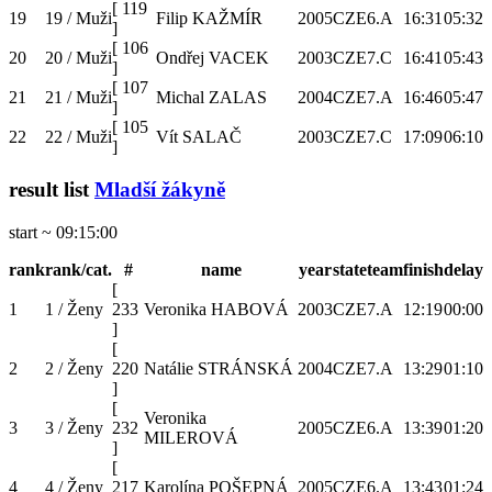
[
119
19
19 / Muži
Filip KAŽMÍR
2005
CZE
6.A
16:31
05:32
]
[
106
20
20 / Muži
Ondřej VACEK
2003
CZE
7.C
16:41
05:43
]
[
107
21
21 / Muži
Michal ZALAS
2004
CZE
7.A
16:46
05:47
]
[
105
22
22 / Muži
Vít SALAČ
2003
CZE
7.C
17:09
06:10
]
result list
Mladší žákyně
start ~ 09:15:00
rank
rank/cat.
#
name
year
state
team
finish
delay
[
1
1 / Ženy
233
Veronika HABOVÁ
2003
CZE
7.A
12:19
00:00
]
[
2
2 / Ženy
220
Natálie STRÁNSKÁ
2004
CZE
7.A
13:29
01:10
]
[
Veronika
3
3 / Ženy
232
2005
CZE
6.A
13:39
01:20
MILEROVÁ
]
[
4
4 / Ženy
217
Karolína POŠEPNÁ
2005
CZE
6.A
13:43
01:24