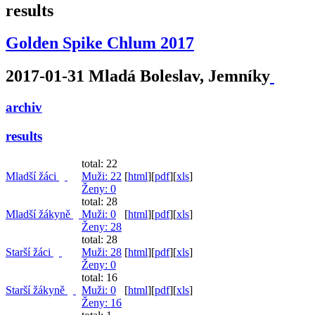
results
Golden Spike Chlum 2017
2017-01-31 Mladá Boleslav, Jemníky
archiv
results
total: 22
Mladší žáci
Muži
: 22
[
html
]
[
pdf
]
[
xls
]
Ženy
: 0
total: 28
Mladší žákyně
Muži
: 0
[
html
]
[
pdf
]
[
xls
]
Ženy
: 28
total: 28
Starší žáci
Muži
: 28
[
html
]
[
pdf
]
[
xls
]
Ženy
: 0
total: 16
Starší žákyně
Muži
: 0
[
html
]
[
pdf
]
[
xls
]
Ženy
: 16