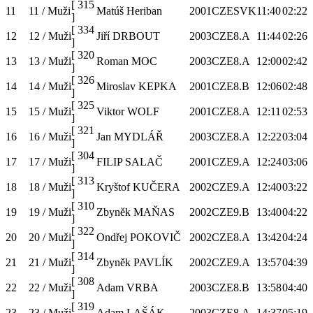
[
315
11
11 / Muži
Matúš Heriban
2001
CZE
SVK
11:40
02:22
]
[
334
12
12 / Muži
Jiří DRBOUT
2003
CZE
8.A
11:44
02:26
]
[
320
13
13 / Muži
Roman MOC
2003
CZE
8.A
12:00
02:42
]
[
326
14
14 / Muži
Miroslav KEPKA
2001
CZE
8.B
12:06
02:48
]
[
325
15
15 / Muži
Viktor WOLF
2001
CZE
8.A
12:11
02:53
]
[
321
16
16 / Muži
Jan MYDLÁŘ
2003
CZE
8.A
12:22
03:04
]
[
304
17
17 / Muži
FILIP SALAČ
2001
CZE
9.A
12:24
03:06
]
[
313
18
18 / Muži
Kryštof KUČERA
2002
CZE
9.A
12:40
03:22
]
[
310
19
19 / Muži
Zbyněk MAŇAS
2002
CZE
9.B
13:40
04:22
]
[
322
20
20 / Muži
Ondřej POKOVIČ
2002
CZE
8.A
13:42
04:24
]
[
314
21
21 / Muži
Zbyněk PAVLÍK
2002
CZE
9.A
13:57
04:39
]
[
308
22
22 / Muži
Adam VRBA
2003
CZE
8.B
13:58
04:40
]
[
319
23
23 / Muži
Adam LAŠÁK
2003
CZE
8.A
14:37
05:19