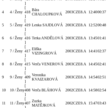
]
[
Bára
4
4 / Ženy
418
2003
CZE
8.A
12:40
00:37
CHALOUPKOVÁ
]
[
5
5 / Ženy
419
Lenka SAJDLOVÁ
2003
CZE
8.A
12:52
00:48
]
[
6
6 / Ženy
416
Terka ANDĚLOVÁ
2003
CZE
8.A
13:45
01:41
]
[
Eliška
7
7 / Ženy
417
2003
CZE
8.A
14:41
02:37
VIZINGROVÁ
]
[
8
8 / Ženy
415
Verča VENEROVÁ
2003
CZE
8.A
14:45
02:41
]
[
Veronika
9
9 / Ženy
409
2003
CZE
8.A
14:54
02:51
KVAIZAROVÁ
]
[
10
10 / Ženy
408
Verča BLÁHOVÁ
2002
CZE
8.A
14:58
02:54
]
[
Zuzka
11
11 / Ženy
407
2002
CZE
9.A
15:47
03:43
MATĚJKOVÁ
]