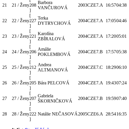
Barbora
21
21 / Ženy
208
2003
CZE
7.A
16:57
04:38
VANČUROVÁ
]
[
Terka
22
22 / Ženy
227
2004
CZE
7.A
17:05
04:46
DYTRYCHOVÁ
]
[
Karolína
23
23 / Ženy
221
2004
CZE
7.A
17:20
05:01
ZBÍRALOVÁ
]
[
Amálie
24
24 / Ženy
206
2004
CZE
7.B
17:57
05:38
POKLEMBOVÁ
]
[
Andrea
25
25 / Ženy
212
2004
CZE
7.C
18:29
06:10
ALTMANOVÁ
]
[
26
26 / Ženy
205
Bára PELCOVÁ
2004
CZE
7.A
19:43
07:24
]
[
Gabriela
27
27 / Ženy
207
2004
CZE
7.B
19:59
07:40
ŠKORNIČKOVÁ
]
[
28
28 / Ženy
222
Natálie NEČASOVÁ
2005
CZE
6.A
28:54
16:35
]