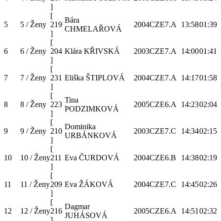
]
[
Bára
5
5 / Ženy
219
2004
CZE
7.A
13:58
01:39
CHMELAŘOVÁ
]
[
6
6 / Ženy
204
Klára KŘIVSKÁ
2003
CZE
7.A
14:00
01:41
]
[
7
7 / Ženy
231
Eliška ŠTIPLOVÁ
2004
CZE
7.A
14:17
01:58
]
[
Tina
8
8 / Ženy
223
2005
CZE
6.A
14:23
02:04
PODZIMKOVÁ
]
[
Dominika
9
9 / Ženy
210
2003
CZE
7.C
14:34
02:15
URBÁNKOVÁ
]
[
10
10 / Ženy
211
Eva ČURDOVÁ
2004
CZE
6.B
14:38
02:19
]
[
11
11 / Ženy
209
Eva ŽÁKOVÁ
2004
CZE
7.C
14:45
02:26
]
[
Dagmar
12
12 / Ženy
216
2005
CZE
6.A
14:51
02:32
JUHÁSOVÁ
]