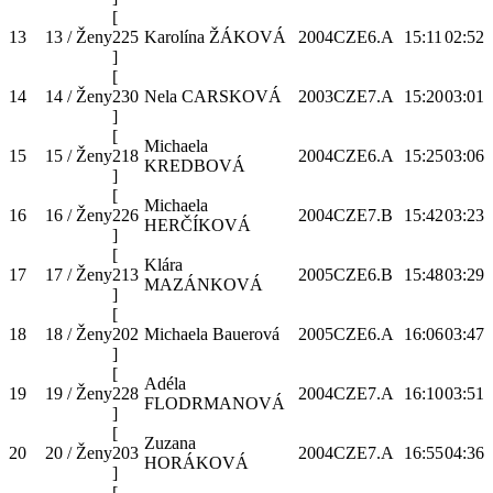
[
13
13 / Ženy
225
Karolína ŽÁKOVÁ
2004
CZE
6.A
15:11
02:52
]
[
14
14 / Ženy
230
Nela CARSKOVÁ
2003
CZE
7.A
15:20
03:01
]
[
Michaela
15
15 / Ženy
218
2004
CZE
6.A
15:25
03:06
KREDBOVÁ
]
[
Michaela
16
16 / Ženy
226
2004
CZE
7.B
15:42
03:23
HERČÍKOVÁ
]
[
Klára
17
17 / Ženy
213
2005
CZE
6.B
15:48
03:29
MAZÁNKOVÁ
]
[
18
18 / Ženy
202
Michaela Bauerová
2005
CZE
6.A
16:06
03:47
]
[
Adéla
19
19 / Ženy
228
2004
CZE
7.A
16:10
03:51
FLODRMANOVÁ
]
[
Zuzana
20
20 / Ženy
203
2004
CZE
7.A
16:55
04:36
HORÁKOVÁ
]
[