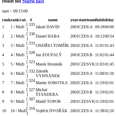
result list
Starší žáci
start ~ 09:15:00
rank
rank/cat.
#
name
year
state
team
finish
delay
[
335
1
1 / Muži
Jakub DAVID
2003
CZE
8.A
09:18
00:00
]
[
330
2
2 / Muži
Daniel HABA
2001
CZE
9.A
10:12
00:54
]
[
333
3
3 / Muži
ONDŘEJ TOMŠÍK
2002
CZE
8.A
11:01
01:43
]
[
328
4
4 / Muži
Jan ZOUFALÝ
2003
CZE
8.B
11:02
01:44
]
[
323
5
5 / Muži
Marek Hromník
2001
CZE
SVK
11:03
01:45
]
[
332
Zdeněk
6
6 / Muži
2002
CZE
9.A
11:08
01:50
]
VYHNÁNEK
[
324
7
7 / Muži
Martin SOBOTKA
2002
CZE
8.A
11:19
02:01
]
[
327
Michal
8
8 / Muži
2002
CZE
9.B
11:19
02:01
]
ŠTANDERA
[
307
9
9 / Muži
Matúš TOPOR
2001
CZE
SVK
11:19
02:01
]
[
316
10
10 / Muži
Vojtěch DVOŘÁK
2002
CZE
9.A
11:38
02:20
]