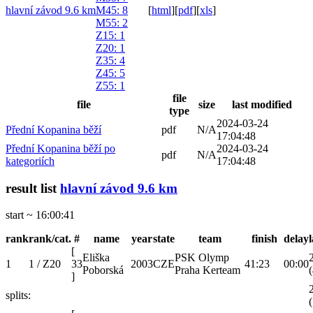
hlavní závod 9.6 km
M45
: 8
[
html
]
[
pdf
]
[
xls
]
M55
: 2
Z15
: 1
Z20
: 1
Z35
: 4
Z45
: 5
Z55
: 1
file
file
size
last modified
type
2024-03-24
Přední Kopanina běží
pdf
N/A
17:04:48
Přední Kopanina běží po
2024-03-24
pdf
N/A
kategoriích
17:04:48
result list
hlavní závod 9.6 km
start ~ 16:00:41
rank
rank/cat.
#
name
year
state
team
finish
delay
[
Eliška
PSK Olymp
1
1 / Z20
33
2003
CZE
41:23
00:00
Poborská
Praha Kerteam
(
]
splits:
(