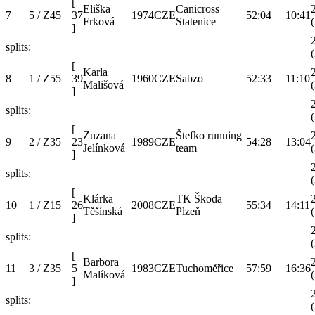
[
Eliška
Canicross
7
5 / Z45
37
1974
CZE
52:04
10:41
Frková
Statenice
]
splits:
[
Karla
8
1 / Z55
39
1960
CZE
Sabzo
52:33
11:10
Mališová
]
splits:
[
Zuzana
Štefko running
9
2 / Z35
23
1989
CZE
54:28
13:04
Jelínková
team
]
splits:
[
Klárka
TK Škoda
10
1 / Z15
26
2008
CZE
55:34
14:11
Těšínská
Plzeň
]
splits:
[
Barbora
11
3 / Z35
5
1983
CZE
Tuchoměřice
57:59
16:36
Malíková
]
splits: