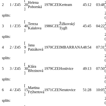
[
Helena
2
1 / Z45
20
1978
CZE
Kerteam
45:12
03:48
Poborská
]
splits:
[
Tereza
Žižkovský
3
1 / Z35
40
1986
CZE
45:45
04:22
Kalalova
Tygři
]
splits:
[
Jana
4
2 / Z45
9
1970
CZE
IMBARRANA
48:54
07:31
Patzáková
]
splits:
[
Klára
5
3 / Z45
30
1979
CZE
Hostivice
49:13
07:50
Březinová
]
splits:
[
Martina
6
4 / Z45
15
1971
CZE
Neratovice
51:28
10:05
Frýbertová
]
splits: