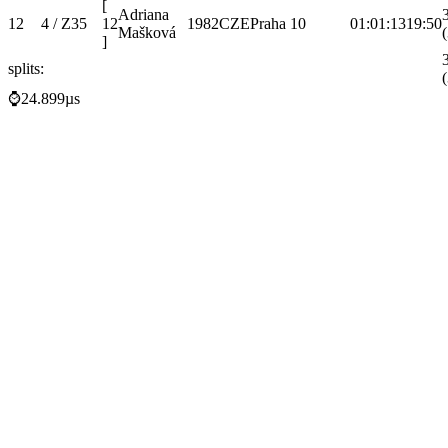
[
Adriana
12
4 / Z35
12
1982
CZE
Praha 10
01:01:13
19:50
Mašková
]
splits:
⌚24.899µs