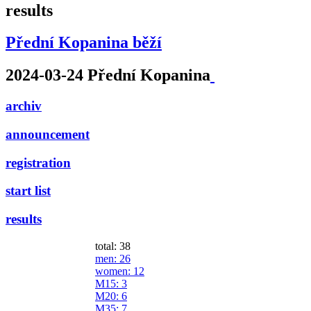
results
Přední Kopanina běží
2024-03-24 Přední Kopanina
archiv
announcement
registration
start list
results
total: 38
men
: 26
women
: 12
M15
: 3
M20
: 6
M35
: 7