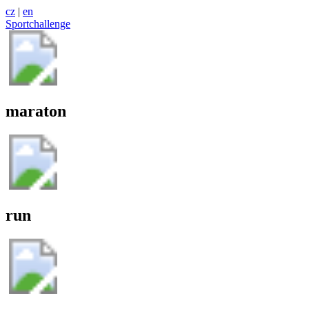
cz
|
en
Sportchallenge
maraton
run