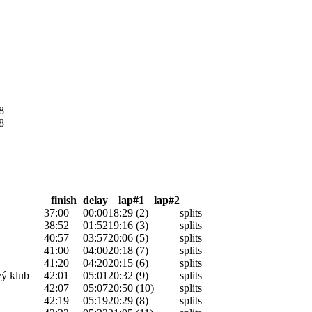
8
8
finish
delay
lap#1
lap#2
37:00
00:00
18:29 (2)
splits
38:52
01:52
19:16 (3)
splits
40:57
03:57
20:06 (5)
splits
41:00
04:00
20:18 (7)
splits
41:20
04:20
20:15 (6)
splits
vý klub
42:01
05:01
20:32 (9)
splits
42:07
05:07
20:50 (10)
splits
42:19
05:19
20:29 (8)
splits