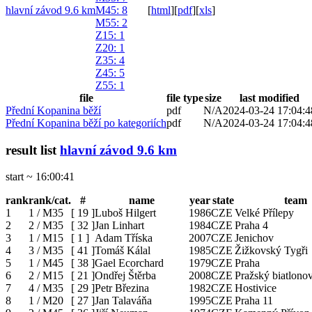
hlavní závod 9.6 km
M45
: 8
[
html
]
[
pdf
]
[
xls
]
M55
: 2
Z15
: 1
Z20
: 1
Z35
: 4
Z45
: 5
Z55
: 1
file
file type
size
last modified
Přední Kopanina běží
pdf
N/A
2024-03-24 17:04:4
Přední Kopanina běží po kategoriích
pdf
N/A
2024-03-24 17:04:4
result list
hlavní závod 9.6 km
start ~ 16:00:41
rank
rank/cat.
#
name
year
state
team
1
1 / M35
[
19
]
Luboš Hilgert
1986
CZE
Velké Přílepy
2
2 / M35
[
32
]
Jan Linhart
1984
CZE
Praha 4
3
1 / M15
[
1
]
Adam Tříska
2007
CZE
Jenichov
4
3 / M35
[
41
]
Tomáš Kálal
1985
CZE
Žižkovský Tygři
5
1 / M45
[
38
]
Gael Ecorchard
1979
CZE
Praha
6
2 / M15
[
21
]
Ondřej Štěrba
2008
CZE
Pražský biatlono
7
4 / M35
[
29
]
Petr Březina
1982
CZE
Hostivice
8
1 / M20
[
27
]
Jan Talaváňa
1995
CZE
Praha 11