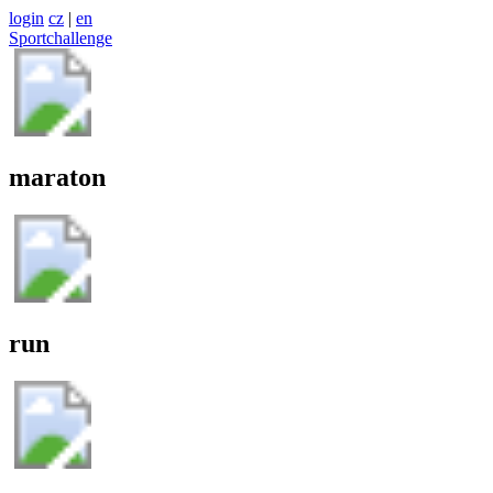
login
cz
|
en
Sportchallenge
maraton
run