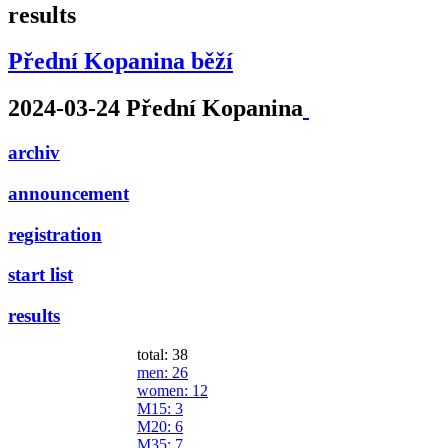
results
Přední Kopanina běží
2024-03-24 Přední Kopanina
archiv
announcement
registration
start list
results
total: 38
men
: 26
women
: 12
M15
: 3
M20
: 6
M35
: 7