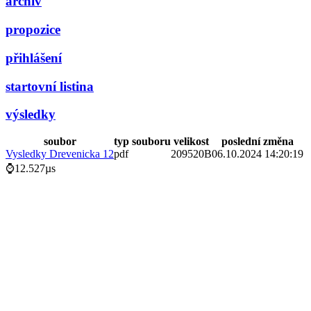
archiv
propozice
přihlášení
startovní listina
výsledky
soubor
typ souboru
velikost
poslední změna
Vysledky Drevenicka 12
pdf
209520B
06.10.2024 14:20:19
⌚12.527µs