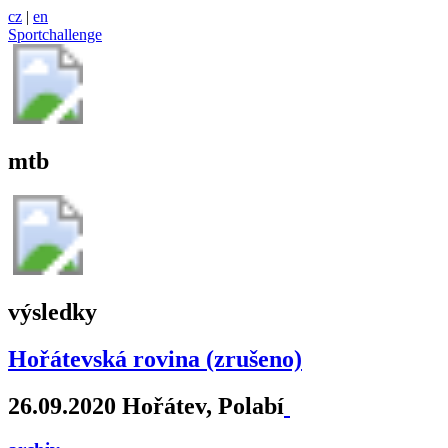
cz
|
en
Sportchallenge
mtb
výsledky
Hořátevská rovina (zrušeno)
26.09.2020 Hořátev, Polabí