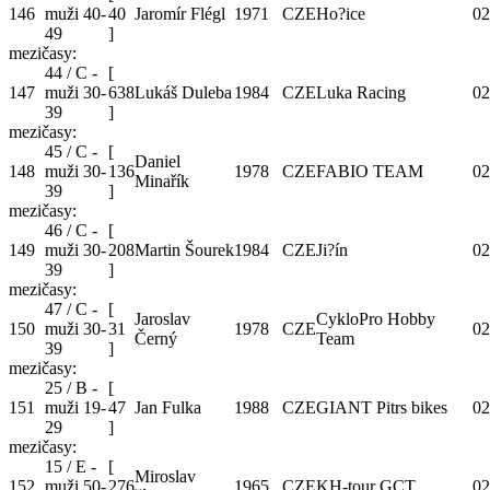
146
muži 40-
40
Jaromír Flégl
1971
CZE
Ho?ice
02
49
]
mezičasy:
44 / C -
[
147
muži 30-
638
Lukáš Duleba
1984
CZE
Luka Racing
02
39
]
mezičasy:
45 / C -
[
Daniel
148
muži 30-
136
1978
CZE
FABIO TEAM
02
Minařík
39
]
mezičasy:
46 / C -
[
149
muži 30-
208
Martin Šourek
1984
CZE
Ji?ín
02
39
]
mezičasy:
47 / C -
[
Jaroslav
CykloPro Hobby
150
muži 30-
31
1978
CZE
02
Černý
Team
39
]
mezičasy:
25 / B -
[
151
muži 19-
47
Jan Fulka
1988
CZE
GIANT Pitrs bikes
02
29
]
mezičasy:
15 / E -
[
Miroslav
152
muži 50-
276
1965
CZE
KH-tour GCT
02