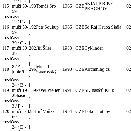
10 / E -
[
SKIALP BIKE
115
muži 50-
193
Tomáš Srb
1966
CZE
02
PRACHOV
59
]
mezičasy:
11 / E -
[
116
muži 50-
192
Petr Soukup
1966
CZE
So Ráj Hrubá Skála
02
59
]
mezičasy:
39 / C -
[
117
muži 30-
202
Jiří Šiler
1983
CZE
Cyklinder
02
39
]
mezičasy:
[
8 / A -
Michal
118
296
1998
CZE
Alltraining.cz
02
junioři
Swárovský
]
mezičasy:
24 / B -
[
119
muži 19-
159
Pavel Pfeifer
1991
CZE
SK hasičů KHk
02
29hasic
]
mezičasy:
3 / F -
[
120
muži nad
284
Jiří Voňka
1954
CZE
Loko Trutnov
02
60
]
mezičasy:
24 / D -
[