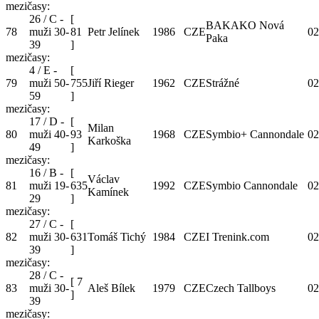
mezičasy:
26 / C -
[
BAKAKO Nová
78
muži 30-
81
Petr Jelínek
1986
CZE
02
Paka
39
]
mezičasy:
4 / E -
[
79
muži 50-
755
Jiří Rieger
1962
CZE
Strážné
02
59
]
mezičasy:
17 / D -
[
Milan
80
muži 40-
93
1968
CZE
Symbio+ Cannondale
02
Karkoška
49
]
mezičasy:
16 / B -
[
Václav
81
muži 19-
635
1992
CZE
Symbio Cannondale
02
Kamínek
29
]
mezičasy:
27 / C -
[
82
muži 30-
631
Tomáš Tichý
1984
CZE
I Trenink.com
02
39
]
mezičasy:
28 / C -
[
7
83
muži 30-
Aleš Bílek
1979
CZE
Czech Tallboys
02
]
39
mezičasy: