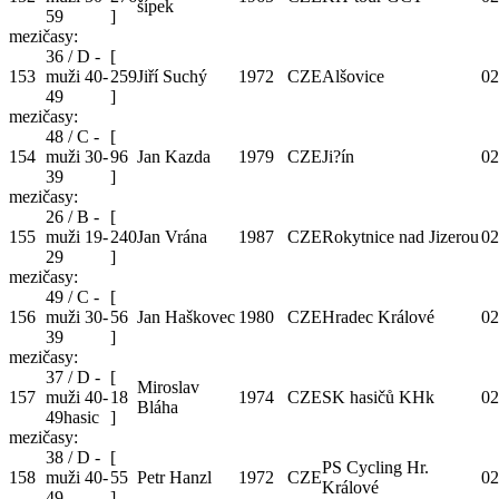
šípek
59
]
mezičasy:
36 / D -
[
153
muži 40-
259
Jiří Suchý
1972
CZE
Alšovice
02
49
]
mezičasy:
48 / C -
[
154
muži 30-
96
Jan Kazda
1979
CZE
Ji?ín
02
39
]
mezičasy:
26 / B -
[
155
muži 19-
240
Jan Vrána
1987
CZE
Rokytnice nad Jizerou
02
29
]
mezičasy:
49 / C -
[
156
muži 30-
56
Jan Haškovec
1980
CZE
Hradec Králové
02
39
]
mezičasy:
37 / D -
[
Miroslav
157
muži 40-
18
1974
CZE
SK hasičů KHk
02
Bláha
49hasic
]
mezičasy:
38 / D -
[
PS Cycling Hr.
158
muži 40-
55
Petr Hanzl
1972
CZE
02
Králové
49
]