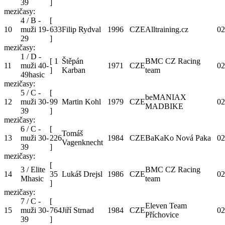
39
]
mezičasy:
4 / B -
[
10
muži 19-
633
Filip Rydval
1996
CZE
Alltraining.cz
02
29
]
mezičasy:
1 / D -
[
1
Štěpán
BMC CZ Racing
11
muži 40-
1971
CZE
02
]
Karban
team
49hasic
mezičasy:
5 / C -
[
beMANIAX
12
muži 30-
99
Martin Kohl
1979
CZE
02
MADBIKE
39
]
mezičasy:
6 / C -
[
Tomáš
13
muži 30-
226
1984
CZE
BaKaKo Nová Paka
02
Vagenknecht
39
]
mezičasy:
[
3 / Elite
BMC CZ Racing
14
35
Lukáš Drejsl
1986
CZE
02
Mhasic
team
]
mezičasy:
7 / C -
[
Eleven Team
15
muži 30-
764
Jiří Strnad
1984
CZE
02
Příchovice
39
]