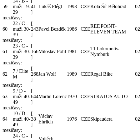
14 / B -
[
59
muži 19-
41
Lukáš Flégl
1993
CZE
Kola Šír Bělohrad
02
29
]
mezičasy:
22 / C -
[
REDPOiNT-
60
muži 30-
243
Pavel Bezděk
1986
CZE
02
ELEVEN TEAM
39
]
mezičasy:
23 / C -
[
TJ Lokomotiva
61
muži 30-
166
Miloslav Pohl
1981
CZE
02
Nymburk
39
]
mezičasy:
[
7 / Elite
62
268
Jan Wolf
1989
CZE
Regal Bike
02
M
]
mezičasy:
9 / D -
[
63
muži 40-
644
Martin Lorenc
1970
CZE
STRATOS AUTO
02
49
]
mezičasy:
10 / D -
[
Václav
64
muži 40-
38
1976
CZE
Skipaudera
02
Ehrlich
49
]
mezičasy:
24 / C -
[
Vojtěch