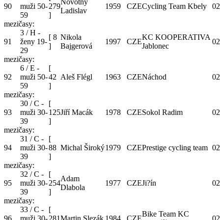
Novotný
90
muži 50-
279
1959
CZE
Cycling Team Kbely
02
Ladislav
59
]
mezičasy:
3 / H -
[
8
Nikola
KC KOOPERATIVA
91
ženy 19-
1997
CZE
02
]
Bajgerová
Jablonec
29
mezičasy:
6 / E -
[
92
muži 50-
42
Aleš Flégl
1963
CZE
Náchod
02
59
]
mezičasy:
30 / C -
[
93
muži 30-
125
Jiří Macák
1978
CZE
Sokol Radim
02
39
]
mezičasy:
31 / C -
[
94
muži 30-
88
Michal Široký
1979
CZE
Prestige cycling team
02
39
]
mezičasy:
32 / C -
[
Adam
95
muži 30-
254
1977
CZE
Ji?ín
02
Dlabola
39
]
mezičasy:
33 / C -
[
Bike Team KC
96
muži 30-
281
Martin Slezák
1984
CZE
02