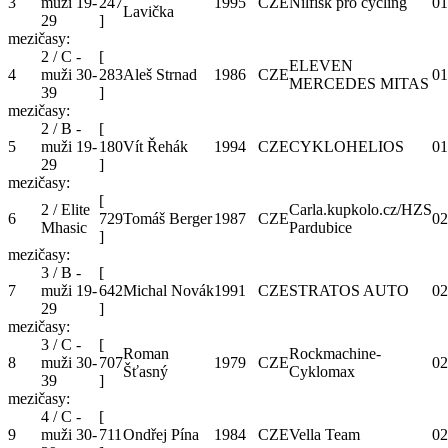
3
muži 19-
247
1995
CZE
Nilfisk pro cycling
01
Lavička
29
]
mezičasy:
2 / C -
[
ELEVEN
4
muži 30-
283
Aleš Strnad
1986
CZE
01
MERCEDES MITAS
39
]
mezičasy:
2 / B -
[
5
muži 19-
180
Vít Řehák
1994
CZE
CYKLOHELIOS
01
29
]
mezičasy:
[
2 / Elite
Carla.kupkolo.cz/HZS
6
729
Tomáš Berger
1987
CZE
02
Mhasic
Pardubice
]
mezičasy:
3 / B -
[
7
muži 19-
642
Michal Novák
1991
CZE
STRATOS AUTO
02
29
]
mezičasy:
3 / C -
[
Roman
Rockmachine-
8
muži 30-
707
1979
CZE
02
Šťasný
Cyklomax
39
]
mezičasy:
4 / C -
[
9
muži 30-
711
Ondřej Pína
1984
CZE
Vella Team
02