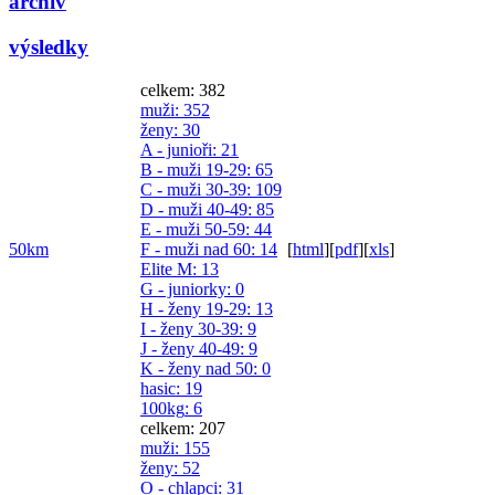
archiv
výsledky
celkem: 382
muži
: 352
ženy
: 30
A - junioři
: 21
B - muži 19-29
: 65
C - muži 30-39
: 109
D - muži 40-49
: 85
E - muži 50-59
: 44
50km
F - muži nad 60
: 14
[
html
]
[
pdf
]
[
xls
]
Elite M
: 13
G - juniorky
: 0
H - ženy 19-29
: 13
I - ženy 30-39
: 9
J - ženy 40-49
: 9
K - ženy nad 50
: 0
hasic
: 19
100kg
: 6
celkem: 207
muži
: 155
ženy
: 52
O - chlapci
: 31