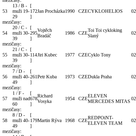
mezičasy:
13 / B -
[
53
muži 19-
172
Jan Procházka
1990
CZE
CYKLOHELIOS
02
29
]
mezičasy:
20 / C -
[
Vojtěch
Toi Toi cykloking
54
muži 30-
295
1986
CZE
02
Bradáč
Slaný
39
]
mezičasy:
21 / C -
[
55
muži 30-
114
Jiri Kubec
1977
CZE
Cyklo Tony
02
39
]
mezičasy:
7 / D -
[
56
muži 40-
261
Petr Kuba
1973
CZE
Dukla Praha
02
49
]
mezičasy:
1 / F -
[
Richard
ELEVEN
57
muži nad
678
1954
CZE
02
Vosyka
MERCEDES MITAS
60
]
mezičasy:
8 / D -
[
REDPOiNT-
58
muži 40-
179
Martin Rýva
1968
CZE
02
ELEVEN TEAM
49
]
mezičasy: