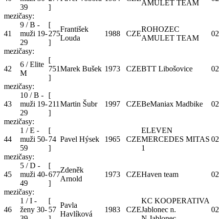
AMULET TEAM
39
]
mezičasy:
9 / B -
[
František
ROHOZEC
41
muži 19-
275
1988
CZE
02
Louda
AMULET TEAM
29
]
mezičasy:
[
6 / Elite
42
751
Marek Bušek
1973
CZE
BTT Libošovice
02
M
]
mezičasy:
10 / B -
[
43
muži 19-
211
Martin Šubr
1997
CZE
BeManiax Madbike
02
29
]
mezičasy:
1 / E -
[
ELEVEN
44
muži 50-
74
Pavel Hýsek
1965
CZE
MERCEDES MITAS
02
59
]
1
mezičasy:
5 / D -
[
Zdeněk
45
muži 40-
677
1973
CZE
Haven team
02
Arnold
49
]
mezičasy:
1 / I -
[
KC KOOPERATIVA
Pavla
46
ženy 30-
57
1983
CZE
Jablonec n.
02
Havlíková
39
]
N.Jablonec