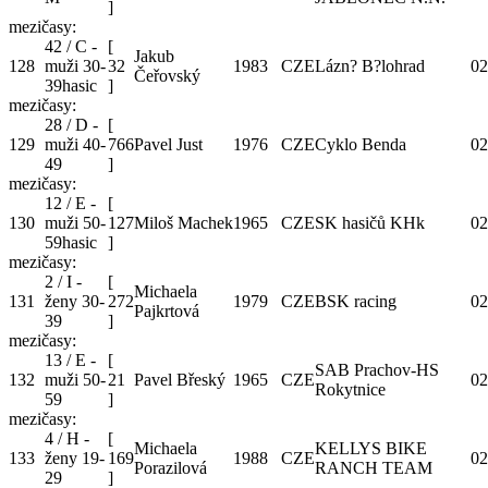
]
mezičasy:
42 / C -
[
Jakub
128
muži 30-
32
1983
CZE
Lázn? B?lohrad
02
Čeřovský
39hasic
]
mezičasy:
28 / D -
[
129
muži 40-
766
Pavel Just
1976
CZE
Cyklo Benda
02
49
]
mezičasy:
12 / E -
[
130
muži 50-
127
Miloš Machek
1965
CZE
SK hasičů KHk
02
59hasic
]
mezičasy:
2 / I -
[
Michaela
131
ženy 30-
272
1979
CZE
BSK racing
02
Pajkrtová
39
]
mezičasy:
13 / E -
[
SAB Prachov-HS
132
muži 50-
21
Pavel Břeský
1965
CZE
02
Rokytnice
59
]
mezičasy:
4 / H -
[
Michaela
KELLYS BIKE
133
ženy 19-
169
1988
CZE
02
Porazilová
RANCH TEAM
29
]