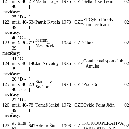
121
muži 40-
214
Martin Talpa
1975
CZE
Sella Bike Team
02
49
]
mezičasy:
25 / D -
[
ZPCyklo Proofy
122
muži 40-
634
Patrik Kysela
1973
CZE
02
Corratec team
49
]
mezičasy:
40 / C -
[
Martin
123
muži 30-
719
1984
CZE
Obora
02
Macnáček
39
]
mezičasy:
41 / C -
[
Continental sport club
124
muži 30-
149
Jan Novotný
1986
CZE
02
- Amulet
39
]
mezičasy:
26 / D -
[
Stanislav
125
muži 40-
270
1973
CZE
Praha 6
02
Sochor
49hasic
]
mezičasy:
27 / D -
[
126
muži 40-
78
Tomáš Janků
1972
CZE
Cyklo Point Jičín
02
49
]
mezičasy:
[
9 / Elite
KC KOOPERATIVA
127
647
Adrian Šírek
1996
CZE
02
M
JABLONEC N.N.