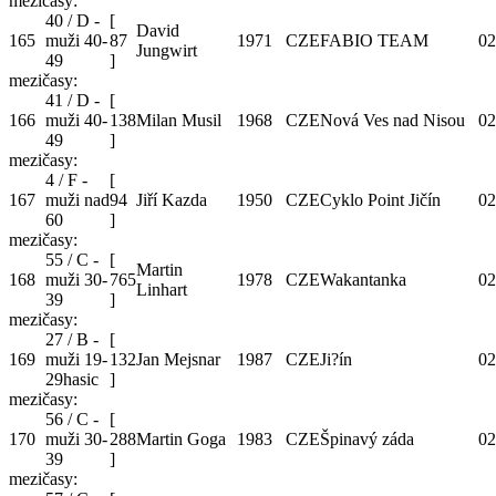
mezičasy:
40 / D -
[
David
165
muži 40-
87
1971
CZE
FABIO TEAM
02
Jungwirt
49
]
mezičasy:
41 / D -
[
166
muži 40-
138
Milan Musil
1968
CZE
Nová Ves nad Nisou
02
49
]
mezičasy:
4 / F -
[
167
muži nad
94
Jiří Kazda
1950
CZE
Cyklo Point Jičín
02
60
]
mezičasy:
55 / C -
[
Martin
168
muži 30-
765
1978
CZE
Wakantanka
02
Linhart
39
]
mezičasy:
27 / B -
[
169
muži 19-
132
Jan Mejsnar
1987
CZE
Ji?ín
02
29hasic
]
mezičasy:
56 / C -
[
170
muži 30-
288
Martin Goga
1983
CZE
Špinavý záda
02
39
]
mezičasy: