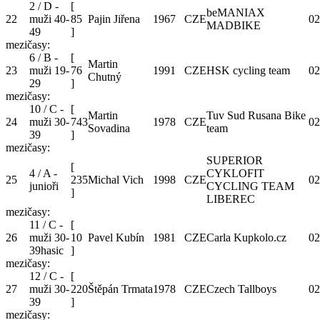
2 / D -
[
beMANIAX
22
muži 40-
85
Pajin Jiřena
1967
CZE
02
MADBIKE
49
]
mezičasy:
6 / B -
[
Martin
23
muži 19-
76
1991
CZE
HSK cycling team
02
Chutný
29
]
mezičasy:
10 / C -
[
Martin
Tuv Sud Rusana Bike
24
muži 30-
743
1978
CZE
02
Sovadina
team
39
]
mezičasy:
SUPERIOR
[
4 / A -
CYKLOFIT
25
235
Michal Vich
1998
CZE
02
junioři
CYCLING TEAM
]
LIBEREC
mezičasy:
11 / C -
[
26
muži 30-
10
Pavel Kubín
1981
CZE
Carla Kupkolo.cz
02
39hasic
]
mezičasy:
12 / C -
[
27
muži 30-
220
Štěpán Trmata
1978
CZE
Czech Tallboys
02
39
]
mezičasy: