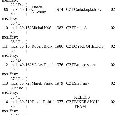
mezičasy:
22 / D -
[
Luděk
109
muži 40-
150
1974
CZE
Carla.kupkolo.cz
02
Novotný
49
]
mezičasy:
35 / C -
[
110
muži 30-
152
Michal Nýč
1982
CZE
Praha 8
02
39
]
mezičasy:
36 / C -
[
111
muži 30-
15
Robert Bičík
1986
CZE
CYKLOHELIOS
02
39
]
mezičasy:
23 / D -
[
112
muži 40-
162
Václav Pindík
1976
CZE
Bronec sport
02
49
]
mezičasy:
37 / C -
[
113
muži 30-
727
Marek Víšek
1979
CZE
Slati?any
02
39hasic
]
mezičasy:
38 / C -
[
KELLYS
114
muži 30-
710
David Dobiáš
1977
CZE
BIKERANCH
02
39
]
TEAM
mezičasy: