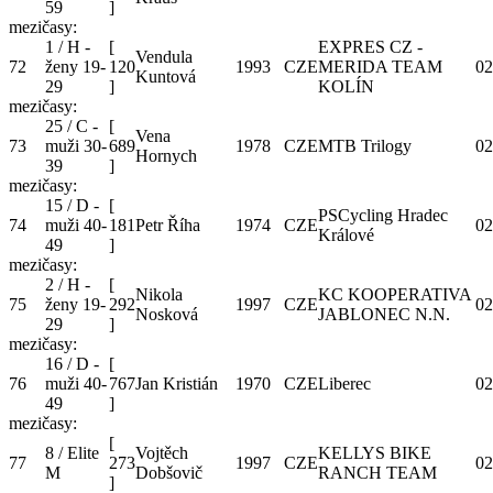
59
]
mezičasy:
1 / H -
[
EXPRES CZ -
Vendula
72
ženy 19-
120
1993
CZE
MERIDA TEAM
02
Kuntová
29
]
KOLÍN
mezičasy:
25 / C -
[
Vena
73
muži 30-
689
1978
CZE
MTB Trilogy
02
Hornych
39
]
mezičasy:
15 / D -
[
PSCycling Hradec
74
muži 40-
181
Petr Říha
1974
CZE
02
Králové
49
]
mezičasy:
2 / H -
[
Nikola
KC KOOPERATIVA
75
ženy 19-
292
1997
CZE
02
Nosková
JABLONEC N.N.
29
]
mezičasy:
16 / D -
[
76
muži 40-
767
Jan Kristián
1970
CZE
Liberec
02
49
]
mezičasy:
[
8 / Elite
Vojtěch
KELLYS BIKE
77
273
1997
CZE
02
M
Dobšovič
RANCH TEAM
]