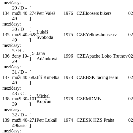
mezičasy:
29 / D -
[
134
muži 40-
274
Petr Valeš
1976
CZE
loosers bikers
02
49
]
mezičasy:
30 / D -
[
Lukáš
135
muži 40-
628
1975
CZE
Yellow-house.cz
02
Svoboda
49
]
mezičasy:
5 / H -
[
5
Jana
136
ženy 19-
1996
CZE
Apache Loko Trutnov
02
]
Adámková
29
mezičasy:
31 / D -
[
137
muži 40-
682
Jiří Kubelka
1973
CZE
BSK racing team
02
49
]
mezičasy:
43 / C -
[
Michal
138
muži 30-
101
1978
CZE
MDMB
02
Kopčan
39
]
mezičasy:
32 / D -
[
139
muži 40-
271
Petr Lukáš
1974
CZE
SK HZS Praha
02
49hasic
]
mezičasy: