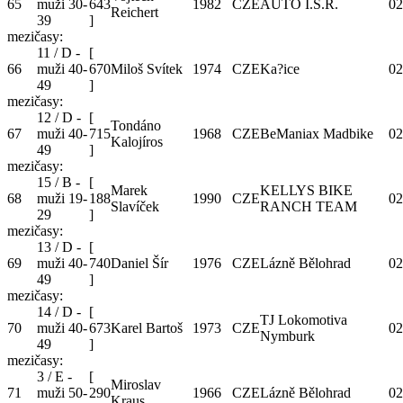
65
muži 30-
643
1982
CZE
AUTO I.S.R.
02
Reichert
39
]
mezičasy:
11 / D -
[
66
muži 40-
670
Miloš Svítek
1974
CZE
Ka?ice
02
49
]
mezičasy:
12 / D -
[
Tondáno
67
muži 40-
715
1968
CZE
BeManiax Madbike
02
Kalojíros
49
]
mezičasy:
15 / B -
[
Marek
KELLYS BIKE
68
muži 19-
188
1990
CZE
02
Slavíček
RANCH TEAM
29
]
mezičasy:
13 / D -
[
69
muži 40-
740
Daniel Šír
1976
CZE
Lázně Bělohrad
02
49
]
mezičasy:
14 / D -
[
TJ Lokomotiva
70
muži 40-
673
Karel Bartoš
1973
CZE
02
Nymburk
49
]
mezičasy:
3 / E -
[
Miroslav
71
muži 50-
290
1966
CZE
Lázně Bělohrad
02
Kraus