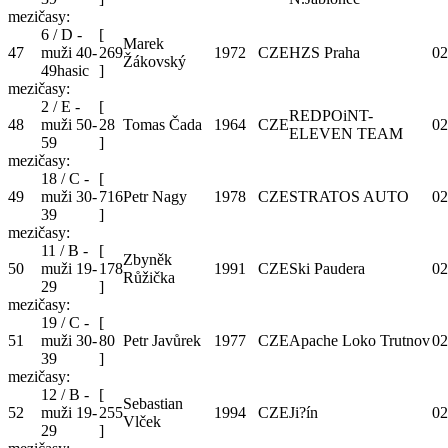
mezičasy:
6 / D -
[
Marek
47
muži 40-
269
1972
CZE
HZS Praha
02
Žákovský
49hasic
]
mezičasy:
2 / E -
[
REDPOiNT-
48
muži 50-
28
Tomas Čada
1964
CZE
02
ELEVEN TEAM
59
]
mezičasy:
18 / C -
[
49
muži 30-
716
Petr Nagy
1978
CZE
STRATOS AUTO
02
39
]
mezičasy:
11 / B -
[
Zbyněk
50
muži 19-
178
1991
CZE
Ski Paudera
02
Růžička
29
]
mezičasy:
19 / C -
[
51
muži 30-
80
Petr Javůrek
1977
CZE
Apache Loko Trutnov
02
39
]
mezičasy:
12 / B -
[
Sebastian
52
muži 19-
255
1994
CZE
Ji?ín
02
Vlček
29
]