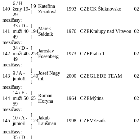
6 / H -
[
9
Kateřina
140
ženy 19-
1993
CZE
CK Šluknovsko
02
]
Zezulová
29
mezičasy:
33 / D -
[
Marek
141
muži 40-
194
1976
CZE
Kralupy nad Vltavou
02
Stádník
49
]
mezičasy:
34 / D -
[
Jaroslav
142
muži 40-
253
1973
CZE
Praha 1
02
Fosenberg
49
]
mezičasy:
[
9 / A -
Josef Nagy
143
140
2000
CZE
GLEDE TEAM
02
junioři
ml.
]
mezičasy:
14 / E -
[
Roman
144
muži 50-
65
1964
CZE
Mýtina
02
Horyna
59
]
mezičasy:
[
10 / A -
Jakub
145
123
1998
CZE
V?esník
02
junioři
Laušman
]
mezičasy:
35 / D -
[