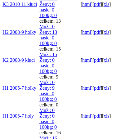
K3 2010-11 kluci
Ženy
: 0
[
html
]
[
pdf
]
[
xls
]
hasic
: 0
100kg
: 0
celkem: 13
Muži
: 0
H2 2008-9 holky
Ženy
: 13
[
html
]
[
pdf
]
[
xls
]
hasic
: 0
100kg
: 0
celkem: 15
Muži
: 15
K2 2008-9 kluci
Ženy
: 0
[
html
]
[
pdf
]
[
xls
]
hasic
: 0
100kg
: 0
celkem: 9
Muži
: 0
H1 2005-7 holky
Ženy
: 9
[
html
]
[
pdf
]
[
xls
]
hasic
: 0
100kg
: 0
celkem: 0
Muži
: 0
H1 2005-7 holy
Ženy
: 0
[
html
]
[
pdf
]
[
xls
]
hasic
: 0
100kg
: 0
celkem: 16
Muži
: 16