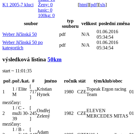
K1 2005-7 kluci
Ženy
: 0
[
html
]
[
pdf
]
[
xls
]
hasic
: 0
100kg
: 0
typ
soubor
velikost
poslední změna
souboru
01.06.2016
Weber Jičínská 50
pdf
N/A
05:34:54
Weber Jičínská 50 po
01.06.2016
pdf
N/A
kategoriích
05:34:54
výsledková listina
50km
start ~ 11:01:35
poř.
poř./kat.
#
jméno
ročník
stát
tým/klub/obec
[
1 / Elite
Kristian
Topeak Ergon racing
1
717
1980
CZE
01
M
Hynek
Team
]
mezičasy:
1 / C -
[
Ondřej
ELEVEN
2
muži 30-
245
1982
CZE
01
Zelený
MERCEDES MITAS
39
]
mezičasy:
1 / B -
[
Adam