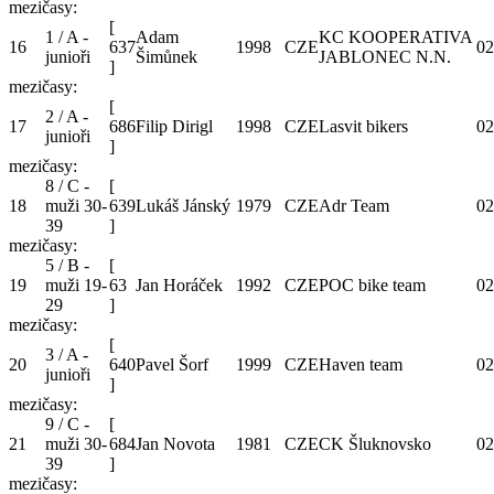
mezičasy:
[
1 / A -
Adam
KC KOOPERATIVA
16
637
1998
CZE
02
junioři
Šimůnek
JABLONEC N.N.
]
mezičasy:
[
2 / A -
17
686
Filip Dirigl
1998
CZE
Lasvit bikers
02
junioři
]
mezičasy:
8 / C -
[
18
muži 30-
639
Lukáš Jánský
1979
CZE
Adr Team
02
39
]
mezičasy:
5 / B -
[
19
muži 19-
63
Jan Horáček
1992
CZE
POC bike team
02
29
]
mezičasy:
[
3 / A -
20
640
Pavel Šorf
1999
CZE
Haven team
02
junioři
]
mezičasy:
9 / C -
[
21
muži 30-
684
Jan Novota
1981
CZE
CK Šluknovsko
02
39
]
mezičasy: