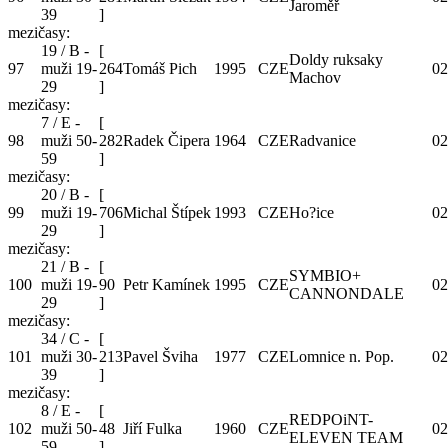
Jaroměř
39
]
mezičasy:
19 / B -
[
Doldy ruksaky
97
muži 19-
264
Tomáš Pich
1995
CZE
02
Machov
29
]
mezičasy:
7 / E -
[
98
muži 50-
282
Radek Čipera
1964
CZE
Radvanice
02
59
]
mezičasy:
20 / B -
[
99
muži 19-
706
Michal Štípek
1993
CZE
Ho?ice
02
29
]
mezičasy:
21 / B -
[
SYMBIO+
100
muži 19-
90
Petr Kamínek
1995
CZE
02
CANNONDALE
29
]
mezičasy:
34 / C -
[
101
muži 30-
213
Pavel Šviha
1977
CZE
Lomnice n. Pop.
02
39
]
mezičasy:
8 / E -
[
REDPOiNT-
102
muži 50-
48
Jiří Fulka
1960
CZE
02
ELEVEN TEAM
59
]