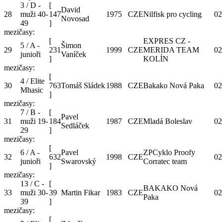
3 / D -
[
David
28
muži 40-
147
1975
CZE
Nilfisk pro cycling
02
Novosad
49
]
mezičasy:
[
EXPRES CZ -
5 / A -
Šimon
29
231
1999
CZE
MERIDA TEAM
02
junioři
Vaníček
]
KOLÍN
mezičasy:
[
4 / Elite
30
763
Tomáš Sládek
1988
CZE
Bakako Nová Paka
02
Mhasic
]
mezičasy:
7 / B -
[
Pavel
31
muži 19-
184
1987
CZE
Mladá Boleslav
02
Sedláček
29
]
mezičasy:
[
6 / A -
Pavel
ZPCyklo Proofy
32
632
1998
CZE
02
junioři
Swarovský
Corratec team
]
mezičasy:
13 / C -
[
BAKAKO Nová
33
muži 30-
39
Martin Fikar
1983
CZE
02
Paka
39
]
mezičasy:
[