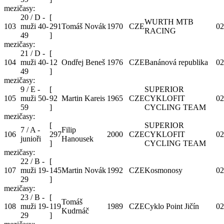
mezičasy:
20 / D -
[
WURTH MTB
103
muži 40-
291
Tomáš Novák
1970
CZE
02
RACING
49
]
mezičasy:
21 / D -
[
104
muži 40-
12
Ondřej Beneš
1976
CZE
Banánová republika
02
49
]
mezičasy:
9 / E -
[
SUPERIOR
105
muži 50-
92
Martin Kareis
1965
CZE
CYKLOFIT
02
59
]
CYCLING TEAM
mezičasy:
[
SUPERIOR
7 / A -
Filip
106
297
2000
CZE
CYKLOFIT
02
junioři
Hanousek
]
CYCLING TEAM
mezičasy:
22 / B -
[
107
muži 19-
145
Martin Novák
1992
CZE
Kosmonosy
02
29
]
mezičasy:
23 / B -
[
Tomáš
108
muži 19-
119
1989
CZE
Cyklo Point Jičín
02
Kudrnáč
29
]