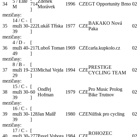
5 / Elite
Zdeněk
34
714
1996
CZE
GT Opportunity Brno
02
M
Morávek
]
mezičasy:
14 / C -
[
BAKAKO Nová
35
muži 30-
222
Lukáš Tříska
1977
CZE
02
Paka
39
]
mezičasy:
4 / D -
[
36
muži 40-
217
Luboš Toman
1969
CZE
carla.kupkolo.cz
02
49
]
mezičasy:
8 / B -
[
PRESTIGE
37
muži 19-
233
Michal Vejda
1994
CZE
02
CYCLING TEAM
29
]
mezičasy:
15 / C -
[
Ondřej
Pro Music Prolog
38
muži 30-
60
1979
CZE
02
Hofman
Bike Trutnov
39
]
mezičasy:
16 / C -
[
39
muži 30-
128
Jan Malíř
1980
CZE
Nilfisk pro cycling
02
39
]
mezičasy:
17 / C -
[
ROHOZEC
40
muži 30-
277
Pavel Vobora
1984
CZE
02