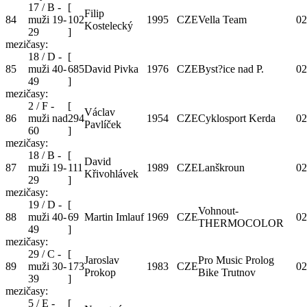
17 / B -
[
Filip
84
muži 19-
102
1995
CZE
Vella Team
02
Kostelecký
29
]
mezičasy:
18 / D -
[
85
muži 40-
685
David Pivka
1976
CZE
Byst?ice nad P.
02
49
]
mezičasy:
2 / F -
[
Václav
86
muži nad
294
1954
CZE
Cyklosport Kerda
02
Pavlíček
60
]
mezičasy:
18 / B -
[
David
87
muži 19-
111
1989
CZE
Lanškroun
02
Křivohlávek
29
]
mezičasy:
19 / D -
[
Vohnout-
88
muži 40-
69
Martin Imlauf
1969
CZE
02
THERMOCOLOR
49
]
mezičasy:
29 / C -
[
Jaroslav
Pro Music Prolog
89
muži 30-
173
1983
CZE
02
Prokop
Bike Trutnov
39
]
mezičasy:
5 / E -
[