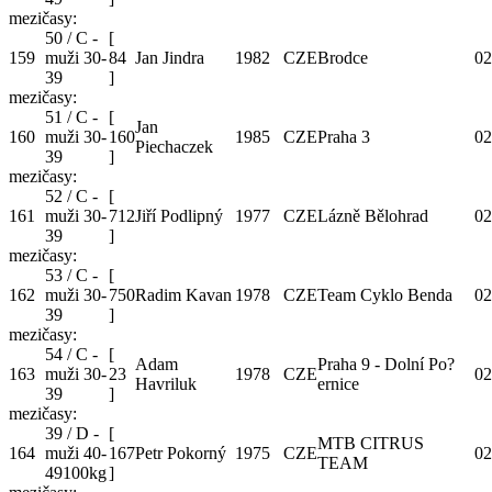
mezičasy:
50 / C -
[
159
muži 30-
84
Jan Jindra
1982
CZE
Brodce
02
39
]
mezičasy:
51 / C -
[
Jan
160
muži 30-
160
1985
CZE
Praha 3
02
Piechaczek
39
]
mezičasy:
52 / C -
[
161
muži 30-
712
Jiří Podlipný
1977
CZE
Lázně Bělohrad
02
39
]
mezičasy:
53 / C -
[
162
muži 30-
750
Radim Kavan
1978
CZE
Team Cyklo Benda
02
39
]
mezičasy:
54 / C -
[
Adam
Praha 9 - Dolní Po?
163
muži 30-
23
1978
CZE
02
Havriluk
ernice
39
]
mezičasy:
39 / D -
[
MTB CITRUS
164
muži 40-
167
Petr Pokorný
1975
CZE
02
TEAM
49100kg
]