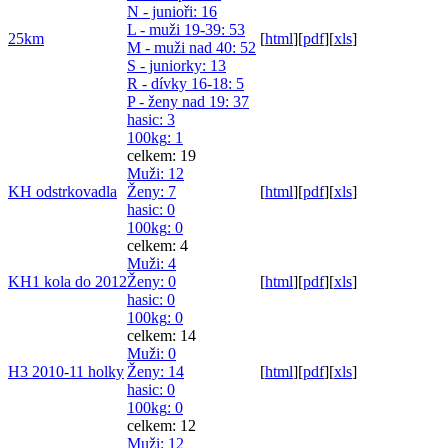
N - junioři
: 16
L - muži 19-39
: 53
25km
[
html
]
[
pdf
]
[
xls
]
M - muži nad 40
: 52
S - juniorky
: 13
R - dívky 16-18
: 5
P - ženy nad 19
: 37
hasic
: 3
100kg
: 1
celkem: 19
Muži
: 12
KH odstrkovadla
Ženy
: 7
[
html
]
[
pdf
]
[
xls
]
hasic
: 0
100kg
: 0
celkem: 4
Muži
: 4
KH1 kola do 2012
Ženy
: 0
[
html
]
[
pdf
]
[
xls
]
hasic
: 0
100kg
: 0
celkem: 14
Muži
: 0
H3 2010-11 holky
Ženy
: 14
[
html
]
[
pdf
]
[
xls
]
hasic
: 0
100kg
: 0
celkem: 12
Muži
: 12