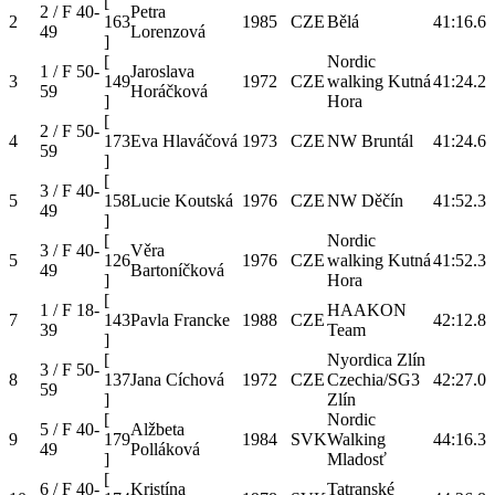
[
2 / F 40-
Petra
2
163
1985
CZE
Bělá
41:16.6
49
Lorenzová
]
[
Nordic
1 / F 50-
Jaroslava
3
149
1972
CZE
walking Kutná
41:24.2
59
Horáčková
]
Hora
[
2 / F 50-
4
173
Eva Hlaváčová
1973
CZE
NW Bruntál
41:24.6
59
]
[
3 / F 40-
5
158
Lucie Koutská
1976
CZE
NW Děčín
41:52.3
49
]
[
Nordic
3 / F 40-
Věra
5
126
1976
CZE
walking Kutná
41:52.3
49
Bartoníčková
]
Hora
[
1 / F 18-
HAAKON
7
143
Pavla Francke
1988
CZE
42:12.8
39
Team
]
[
Nyordica Zlín
3 / F 50-
8
137
Jana Cíchová
1972
CZE
Czechia/SG3
42:27.0
59
]
Zlín
[
Nordic
5 / F 40-
Alžbeta
9
179
1984
SVK
Walking
44:16.3
49
Polláková
]
Mladosť
[
6 / F 40-
Kristína
Tatranské