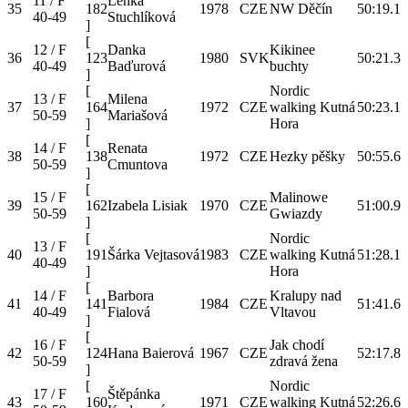
11 / F
Lenka
35
182
1978
CZE
NW Děčín
50:19.1
40-49
Stuchlíková
]
[
12 / F
Danka
Kikinee
36
123
1980
SVK
50:21.3
40-49
Baďurová
buchty
]
[
Nordic
13 / F
Milena
37
164
1972
CZE
walking Kutná
50:23.1
50-59
Mariašová
]
Hora
[
14 / F
Renata
38
138
1972
CZE
Hezky pěšky
50:55.6
50-59
Cmuntova
]
[
15 / F
Malinowe
39
162
Izabela Lisiak
1970
CZE
51:00.9
50-59
Gwiazdy
]
[
Nordic
13 / F
40
191
Šárka Vejtasová
1983
CZE
walking Kutná
51:28.1
40-49
]
Hora
[
14 / F
Barbora
Kralupy nad
41
141
1984
CZE
51:41.6
40-49
Fialová
Vltavou
]
[
16 / F
Jak chodí
42
124
Hana Baierová
1967
CZE
52:17.8
50-59
zdravá žena
]
[
Nordic
17 / F
Štěpánka
43
160
1971
CZE
walking Kutná
52:26.6