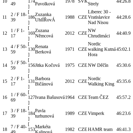
10
174
1978
SVK
44:26.8
49
Pavolková
Strely
]
[
Liberec 30 -
2 / F 18-
Zuzanka
11
186
1988
CZE
Vratislavice
44:28.6
39
UhlÍŘovÁ
]
Nad Nisou
[
1 / F 1-
Zuzana
NW
12
169
2012
CZE
44:40.9
17
Němcová
Chrudimáci
]
[
Nordic
4 / F 50-
Renata
13
130
1971
CZE
walking Kutná
45:02.1
59
Berková
]
Hora
[
5 / F 50-
14
156
Jitka Kočová
1975
CZE
NW Děčín
45:30.6
59
]
[
2 / F 1-
Barbora
Nordic
15
131
2012
CZE
45:35.6
17
Bičánová
Walking King
]
[
1 / F 60-
16
127
Ivana Bašusová
1964
CZE
Team ČEZ
45:57.2
69
]
[
3 / F 18-
Pavla
17
184
1989
CZE
Vimperk
46:23.6
39
turhunová
]
[
7 / F 40-
Markéta
18
153
1982
CZE
HAMR team
46:41.3
49
Kalinová