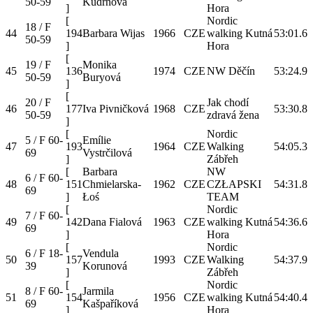
50-59
Kudrnová
]
Hora
[
Nordic
18 / F
44
194
Barbara Wijas
1966
CZE
walking Kutná
53:01.6
50-59
]
Hora
[
19 / F
Monika
45
136
1974
CZE
NW Děčín
53:24.9
50-59
Buryová
]
[
20 / F
Jak chodí
46
177
Iva Pivničková
1968
CZE
53:30.8
50-59
zdravá žena
]
[
Nordic
5 / F 60-
Emílie
47
193
1964
CZE
Walking
54:05.3
69
Vystrčilová
]
Zábřeh
[
Barbara
NW
6 / F 60-
48
151
Chmielarska-
1962
CZE
CZŁAPSKI
54:31.8
69
]
Łoś
TEAM
[
Nordic
7 / F 60-
49
142
Dana Fialová
1963
CZE
walking Kutná
54:36.6
69
]
Hora
[
Nordic
6 / F 18-
Vendula
50
157
1993
CZE
Walking
54:37.9
39
Korunová
]
Zábřeh
[
Nordic
8 / F 60-
Jarmila
51
154
1956
CZE
walking Kutná
54:40.4
69
Kašpaříková
]
Hora