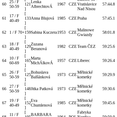
25 / F
Lenka
60
121
1967
CZE
Vratislavice
57:44.8
50-59
AlbrechtovÁ
]
Nad Nisou
[
17 / F
61
133
Anna Blujová
1985
CZE
Praha
57:45.1
40-49
]
[
Malinowe
62
1 / F 70+
159
Sabina Kuczera
1953
CZE
58:01.8
Gwiazdy
]
[
18 / F
Zuzana
63
129
1982
CZE
Team ČEZ
59:25.6
40-49
Beranová
]
[
10 / F
Marta
64
165
1957
CZE
Liberec
59:26.4
60-69
MichÁlkovÁ
]
[
26 / F
Bohuslava
Mělnické
65
125
1973
CZE
59:29.9
50-59
Balšánková
kometky
]
[
27 / F
Mělnické
66
148
Jitka Patková
1973
CZE
59:30.6
50-59
kometky
]
[
19 / F
Eva
Mělnické
67
152
1985
CZE
59:45.6
40-49
Chumlenová
kometky
]
[
Fabryka
11 / F
BARBARA
68
195
1964
POL
Nordica
59:59.9