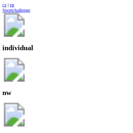
cz
|
en
Sportchallenge
individual
nw