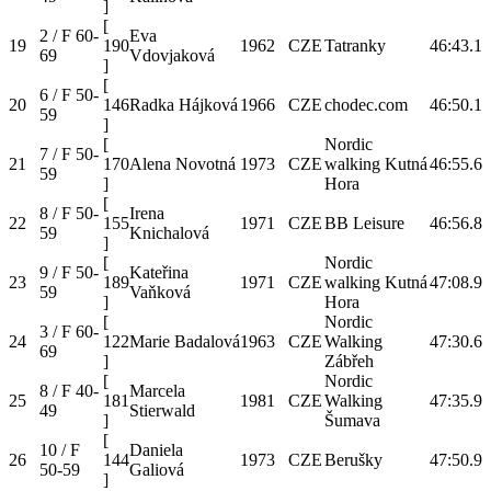
]
[
2 / F 60-
Eva
19
190
1962
CZE
Tatranky
46:43.1
69
Vdovjaková
]
[
6 / F 50-
20
146
Radka Hájková
1966
CZE
chodec.com
46:50.1
59
]
[
Nordic
7 / F 50-
21
170
Alena Novotná
1973
CZE
walking Kutná
46:55.6
59
]
Hora
[
8 / F 50-
Irena
22
155
1971
CZE
BB Leisure
46:56.8
59
Knichalová
]
[
Nordic
9 / F 50-
Kateřina
23
189
1971
CZE
walking Kutná
47:08.9
59
Vaňková
]
Hora
[
Nordic
3 / F 60-
24
122
Marie Badalová
1963
CZE
Walking
47:30.6
69
]
Zábřeh
[
Nordic
8 / F 40-
Marcela
25
181
1981
CZE
Walking
47:35.9
49
Stierwald
]
Šumava
[
10 / F
Daniela
26
144
1973
CZE
Berušky
47:50.9
50-59
Galiová
]