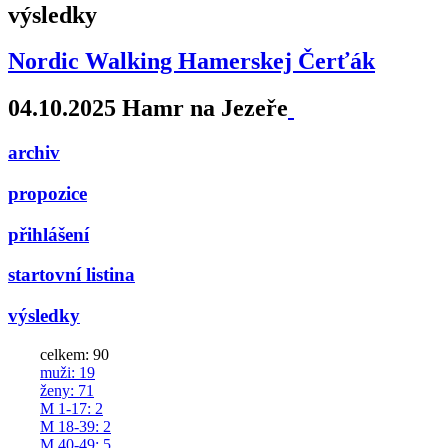
výsledky
Nordic Walking Hamerskej Čerťák
04.10.2025 Hamr na Jezeře
archiv
propozice
přihlášení
startovní listina
výsledky
celkem: 90
muži
: 19
ženy
: 71
M 1-17
: 2
M 18-39
: 2
M 40-49
: 5