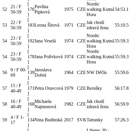
[
Nordic
21 / F
Pavlína
52
176
1975
CZE
walking Kutná
54:53.1
50-59
Pipková
]
Hora
[
22 / F
Jak chodí
53
183
Leona Šírová
1971
CZE
55:10.5
50-59
zdravá žena
]
[
Nordic
23 / F
54
192
Jana Veselá
1974
CZE
walking Kutná
55:59.3
50-59
]
Hora
[
Nordic
23 / F
54
178
Jana Polívková
1974
CZE
walking Kutná
55:59.3
50-59
]
Hora
[
9 / F 60-
Jaroslava
56
139
1964
CZE
NW Děčín
55:59.6
69
Dobrá
]
[
15 / F
57
171
Petra Oravcová
1979
CZE
Berušky
56:17.8
40-49
]
[
16 / F
Michaela
Jak chodí
58
168
1982
CZE
56:59.9
40-49
Najmonová
zdravá žena
]
[
4 / F 1-
59
134
Nina Budinská
2017
SVK
Tatranky
57:26.3
17
]
[
Liberec 30 -