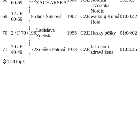
60-69
ZACHARSKA
]
Trzcianka
[
Nordic
12 / F
69
185
Jana Šulcová
1962
CZE
walking Kutná
01:00:42
60-69
]
Hora
[
Ladislava
70
2 / F 70+
196
1955
CZE
Hezky pěšky
01:04:02
Zdebska
]
[
20 / F
Jak chodí
71
172
Zdeňka Palová
1978
CZE
01:04:45
40-49
zdravá žena
]
⌚41.816µs