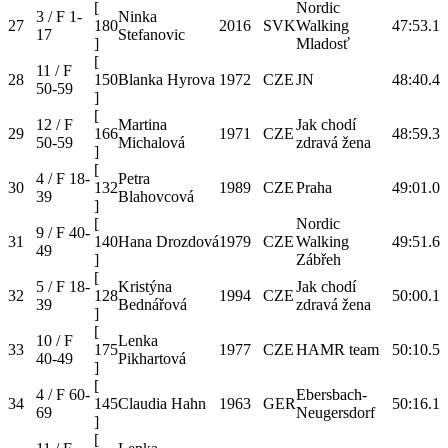
[
Nordic
3 / F 1-
Ninka
27
180
2016
SVK
Walking
47:53.1
17
Stefanovic
]
Mladosť
[
11 / F
28
150
Blanka Hyrova
1972
CZE
JN
48:40.4
50-59
]
[
12 / F
Martina
Jak chodí
29
166
1971
CZE
48:59.3
50-59
Michalová
zdravá žena
]
[
4 / F 18-
Petra
30
132
1989
CZE
Praha
49:01.0
39
Blahovcová
]
[
Nordic
9 / F 40-
31
140
Hana Drozdová
1979
CZE
Walking
49:51.6
49
]
Zábřeh
[
5 / F 18-
Kristýna
Jak chodí
32
128
1994
CZE
50:00.1
39
Bednářová
zdravá žena
]
[
10 / F
Lenka
33
175
1977
CZE
HAMR team
50:10.5
40-49
Pikhartová
]
[
4 / F 60-
Ebersbach-
34
145
Claudia Hahn
1963
GER
50:16.1
69
Neugersdorf
]
[