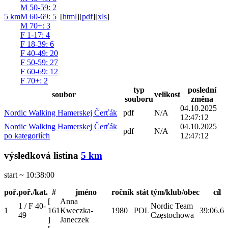
M 50-59
: 2
5 km
M 60-69
: 5
[
html
]
[
pdf
]
[
xls
]
M 70+
: 3
F 1-17
: 4
F 18-39
: 6
F 40-49
: 20
F 50-59
: 27
F 60-69
: 12
F 70+
: 2
typ
poslední
soubor
velikost
souboru
změna
04.10.2025
Nordic Walking Hamerskej Čerťák
pdf
N/A
12:47:12
Nordic Walking Hamerskej Čerťák
04.10.2025
pdf
N/A
po kategoriích
12:47:12
výsledková listina
5 km
start ~ 10:38:00
poř.
poř./kat.
#
jméno
ročník
stát
tým/klub/obec
cíl
[
Anna
1 / F 40-
Nordic Team
1
161
Kweczka-
1980
POL
39:06.6
49
Częstochowa
]
Janeczek