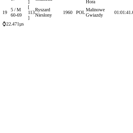
]
Hora
[
5 / M
Ryszard
Malinowe
19
113
1960
POL
01:01:41.
60-69
Nieslony
Gwiazdy
]
⌚22.471µs