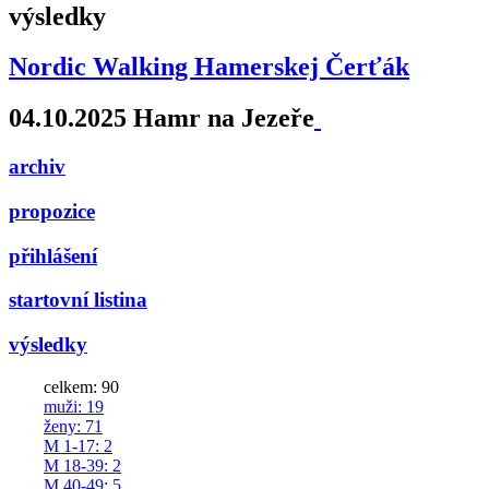
výsledky
Nordic Walking Hamerskej Čerťák
04.10.2025 Hamr na Jezeře
archiv
propozice
přihlášení
startovní listina
výsledky
celkem: 90
muži
: 19
ženy
: 71
M 1-17
: 2
M 18-39
: 2
M 40-49
: 5