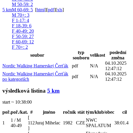
M 50-59
: 2
5 km
M 60-69
: 5
[
html
]
[
pdf
]
[
xls
]
M 70+
: 3
F 1-17
: 4
F 18-39
: 6
F 40-49
: 20
F 50-59
: 27
F 60-69
: 12
F 70+
: 2
typ
poslední
soubor
velikost
souboru
změna
04.10.2025
Nordic Walking Hamerskej Čerťák
pdf
N/A
12:47:12
Nordic Walking Hamerskej Čerťák
04.10.2025
pdf
N/A
po kategoriích
12:47:12
výsledková listina
5 km
start ~ 10:38:00
poř.
poř./kat.
#
jméno
ročník
stát
tým/klub/obec
cíl
[
1 / M
NWC
1
112
Juraj Mihelac
1982
CZE
38:01.4
40-49
SPALATUM
]