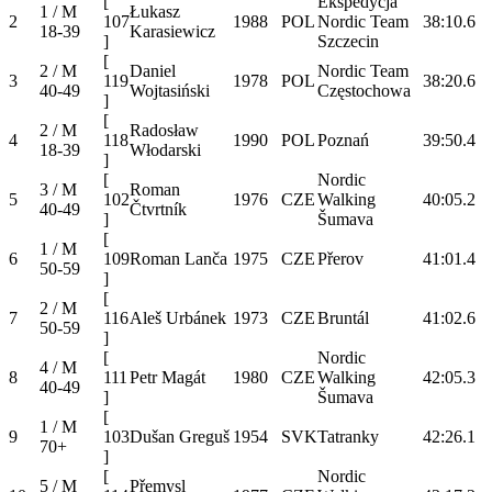
[
Ekspedycja
1 / M
Łukasz
2
107
1988
POL
Nordic Team
38:10.6
18-39
Karasiewicz
]
Szczecin
[
2 / M
Daniel
Nordic Team
3
119
1978
POL
38:20.6
40-49
Wojtasiński
Częstochowa
]
[
2 / M
Radosław
4
118
1990
POL
Poznań
39:50.4
18-39
Włodarski
]
[
Nordic
3 / M
Roman
5
102
1976
CZE
Walking
40:05.2
40-49
Čtvrtník
]
Šumava
[
1 / M
6
109
Roman Lanča
1975
CZE
Přerov
41:01.4
50-59
]
[
2 / M
7
116
Aleš Urbánek
1973
CZE
Bruntál
41:02.6
50-59
]
[
Nordic
4 / M
8
111
Petr Magát
1980
CZE
Walking
42:05.3
40-49
]
Šumava
[
1 / M
9
103
Dušan Greguš
1954
SVK
Tatranky
42:26.1
70+
]
[
Nordic
5 / M
Přemysl