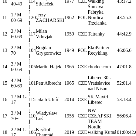
10
114
1977
CZE
Walking
43:17.2
40-49
Střeleček
]
Šumava
[
Fabryka
1 / M
Jerzy
11
120
1962
POL
Nordica
43:55.3
60-69
ZACHARSKI
]
Trzcianka
[
2 / M
Milan
12
117
1959
CZE
Tatranky
44:42.9
60-69
Vdovjak
]
[
2 / M
Bogdan
EkoPartner
13
104
1949
POL
46:06.6
70+
Grygorowicz
Recykling
]
[
3 / M
14
105
Martin Hajek
1965
CZE
chodec.com
47:01.8
60-69
]
[
Liberec 30 -
4 / M
15
101
Petr Albrecht
1965
CZE
Vratislavice
52:01.4
60-69
]
nad Nisou
[
1 / M 1-
SK Maxtri
16
115
Jakub Uhlíř
2014
CZE
53:13.4
17
Liberec
]
[
NW
3 / M
Władysław
17
110
1955
CZE
CZŁAPSKI
56:06.4
70+
Łoś
]
TEAM
[
Nordic
2 / M 1-
Kryštof
18
106
2019
CZE
walking Kutná
01:00:42.
17
Chamrád