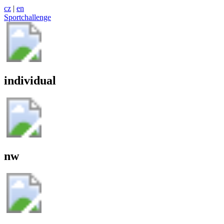
cz
|
en
Sportchallenge
individual
nw